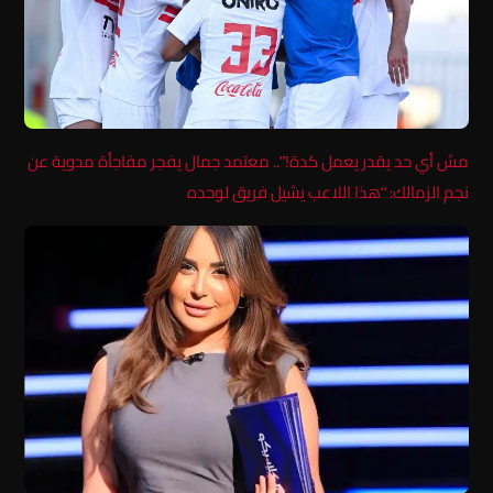
مش أي حد يقدر يعمل كدة!”.. معتمد جمال يفجر مفاجأة مدوية عن
نجم الزمالك: “هذا اللاعب يشيل فريق لوحده