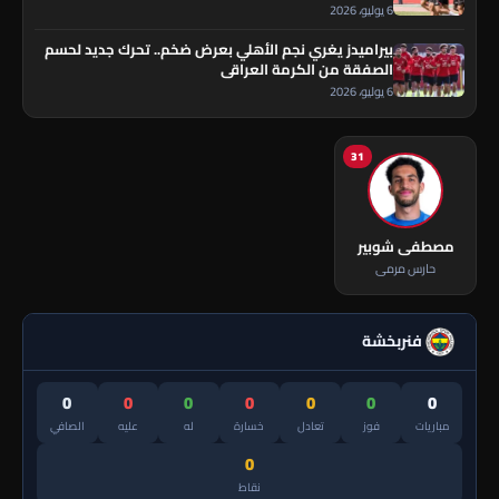
6 يوليو، 2026
بيراميدز يغري نجم الأهلي بعرض ضخم.. تحرك جديد لحسم
الصفقة من الكرمة العراقي
6 يوليو، 2026
31
مصطفى شوبير
حارس مرمى
فنربخشة
0
0
0
0
0
0
0
مباريات
فوز
تعادل
خسارة
له
عليه
الصافي
0
نقاط