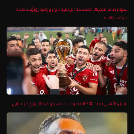
سهام صالح تفجرها المحكمة الرياضية تبرئ بيراميدز وتؤكد صحة
موقف النادي
عاجل| الأهلي يرصد 500 الف دولار لخطف جوهرة الدوري الإماراتي