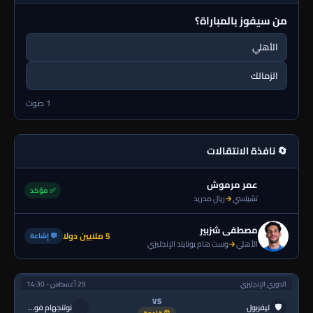
من سيفوز بالمباراة؟
الأهلي
الزمالك
1 صوت
🔄 نافذة الانتقالات
عمر مرموش
✅ مؤكد
تشيلسي
→
ريال مدريد
مصطفى شزبير
5 ملايين دولا
💬 إشاعة
الأهلي
→
وست هام يونايتد الإنجليزي
الدوري الإنجليزي
29 أغسطس - 14:30
VS
🛡
ليفربول
نوتنجهام فورست