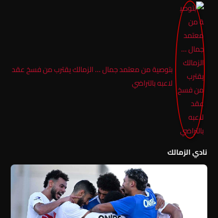
بتوصية من معتمد جمال … الزمالك يقترب من فسخ عقد
لاعبه بالتراضي
نادي الزمالك