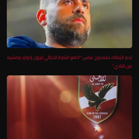
نجم الزمالك لممدوح عباس: “ادفع الشرط الجزائي لچون إدوارد ومشيه
من النادي”