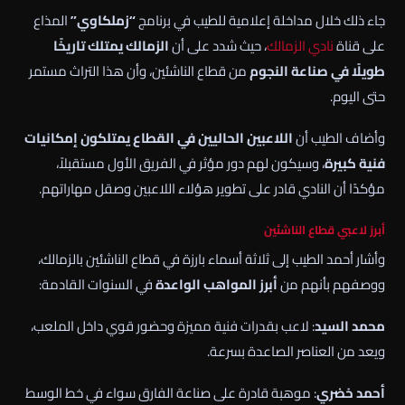
جاء ذلك خلال مداخلة إعلامية للطيب في برنامج
“زملكاوي”
المذاع
على قناة
نادي الزمالك
، حيث شدد على أن
الزمالك يمتلك تاريخًا
طويلًا في صناعة النجوم
من قطاع الناشئين، وأن هذا التراث مستمر
حتى اليوم.
وأضاف الطيب أن
اللاعبين الحاليين في القطاع يمتلكون إمكانيات
فنية كبيرة
، وسيكون لهم دور مؤثر في الفريق الأول مستقبلاً،
مؤكدًا أن النادي قادر على تطوير هؤلاء اللاعبين وصقل مهاراتهم.
أبرز لاعبي قطاع الناشئين
وأشار أحمد الطيب إلى ثلاثة أسماء بارزة في قطاع الناشئين بالزمالك،
ووصفهم بأنهم من
أبرز المواهب الواعدة
في السنوات القادمة:
محمد السيد
: لاعب بقدرات فنية مميزة وحضور قوي داخل الملعب،
ويعد من العناصر الصاعدة بسرعة.
أحمد خضري
: موهبة قادرة على صناعة الفارق سواء في خط الوسط