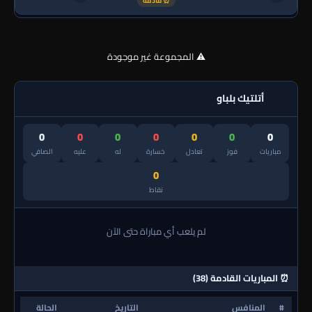
⏰ قادمة
⚠️ المجموعة غير موجودة
أتلتيك بلباو
0
0
0
0
0
0
0
مباريات
فوز
تعادل
خسارة
له
عليه
الصافي
0
نقاط
لم يلعب أي مباراة حتى الآن
⏰ المباريات القادمة (38)
#
المنافس
التاريخ
الحالة