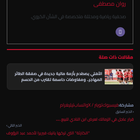
روان مصطفى
صحفية رياضية ومحللة متخصصة في الشأن الكروي.
مقالات ذات صلة
الأهلي يصطدم بأزمة مالية جديدة في صفقة الطائر
المهاجر.. ومفاوضات حاسمة تقترب من الحسم
فيسبوك
تويتر / X
واتساب
تيليغرام
مشاركة:
‹ الخبر السابق
قرار عاجل في الزمالك لعرض ابن النادي للبيع..…
الخبر التالي ›
"الكارثة" التي تركها يانيك فيريرا لأحمد عبد الرؤوف