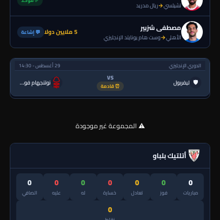
✅ مؤكد
تشيلسي
→
ريال مدريد
مصطفى شزبير
5 ملايين دولا
💬 إشاعة
الأهلي
→
وست هام يونايتد الإنجليزي
الدوري الإنجليزي
29 أغسطس - 14:30
VS
🛡
ليفربول
نوتنجهام فورست
⏰ قادمة
⚠️ المجموعة غير موجودة
أتلتيك بلباو
0
0
0
0
0
0
0
مباريات
فوز
تعادل
خسارة
له
عليه
الصافي
0
نقاط