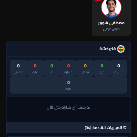
مصطفى شوبير
حارس مرمى
فنربخشة
0
0
0
0
0
0
0
مباريات
فوز
تعادل
خسارة
له
عليه
الصافي
0
نقاط
لم يلعب أي مباراة حتى الآن
⏰ المباريات القادمة (34)