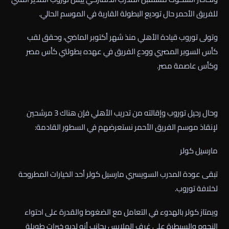
للفريق الأحمر حال توديع البطولة القارية في الموسم الحالي.
وتولى توروب قيادة الأهلي منذ شهر أكتوبر الماضي، وحقق لقب
كأس السوبر المصري وودع الفريق في عهده بطولتي كأس مصر
وكأس عاصمة مصر.
وحال رحيل توروب وإقالته من تدريب الأهلي فإن هناك 3 مرشحين
لإنقاذ موسم الفريق الأحمر نستعرضهم في السطور القادمة:
مارسيل كولر
تبقى عودة المدرب السويسري مارسيل كولر أحد الخيارات المطروحة
لخلافة توروب.
ويمتاز كولر بالهدوء في التعامل مع الضغوط والقدرة على احتواء
النجوم والسيطرة على غرف الملابس بجانب أنه لديه خبرات طويلة