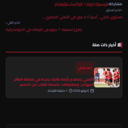
فيسبوك
تويتر / X
واتساب
تيليغرام
مشاركة:
‹ الخبر السابق
مستوى كارثي.. أسوأ 5 لاعبين في الأهلي المصري…
الخبر التالي ›
عاجل| استبعاد 7 نجوم في الزمالك في الكونفدرالية
📰 أخبار ذات صلة
اخبار الأهلي
الأهلي يصطدم بأزمة مالية جديدة في صفقة الطائر
المهاجر.. ومفاوضات حاسمة تقترب من الحسم
6 يوليو 2026
1 دقيقة للقراءة