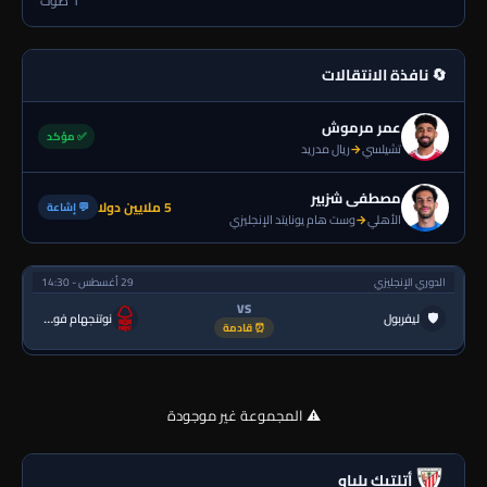
1 صوت
🔄 نافذة الانتقالات
عمر مرموش
✅ مؤكد
تشيلسي
→
ريال مدريد
مصطفى شزبير
5 ملايين دولا
💬 إشاعة
الأهلي
→
وست هام يونايتد الإنجليزي
الدوري الإنجليزي
29 أغسطس - 14:30
VS
🛡
ليفربول
نوتنجهام فورست
⏰ قادمة
⚠️ المجموعة غير موجودة
أتلتيك بلباو