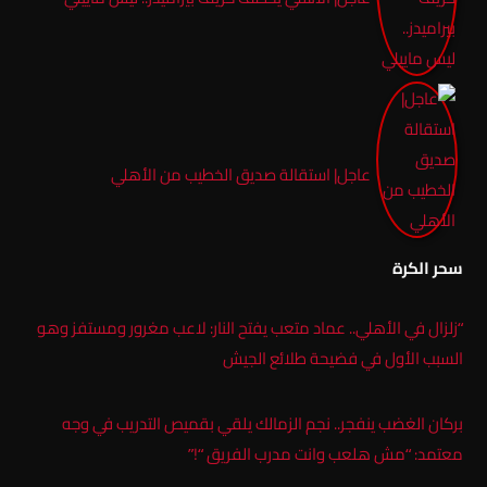
عاجل| استقالة صديق الخطيب من الأهلي
سحر الكرة
“زلزال في الأهلي.. عماد متعب يفتح النار: لاعب مغرور ومستفز وهو
السبب الأول في فضيحة طلائع الجيش
بركان الغضب ينفجر.. نجم الزمالك يلقي بقميص التدريب في وجه
معتمد: “مش هلعب وانت مدرب الفريق “!”