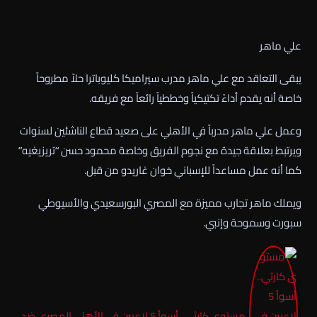
علي ماهر
يبقى التعاقد مع علي ماهر مدرب سيراميكا كليوباترا حلاً مطروحاً
خاصة أنه يقدم أداءً تكتيكياً وخططياً رائعاً مع فريقه.
وعمل علي ماهر مدرباً في الأهلي على صعيد قطاع الناشئين لسنوات
ويرتبط بعلاقة جيدة مع نجوم الفريق وخاصة محمود حسن “تريزيغيه”
كما أنه عمل مساعداً للإسباني خوان غاريدو من قبل.
ويملك ماهر تجارب مميزة مع المصري البورسعيدي والأسيوطي
سبورت وسموحة وإنبي.
مستوى كارثي.. أسوأ 5 لاعبين في الأهلي المصري ضد