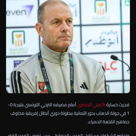
فجرت خسارة
الأهلي
المصري
أمام مضيفه الترجي التونسي بنتيجة 0-
1 في جولة الذهاب بدور الثمانية ببطولة دوري أبطال إفريقيا مخاوف
جماهير القلعة الحمراء.
وتحاصر الشكوك مستقبل المدرب الدنماركي ييس توروب المدير الفني