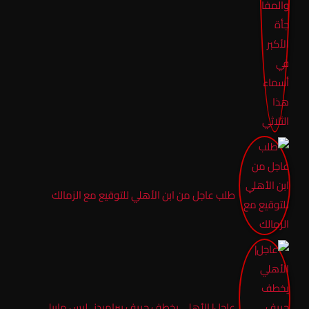
طلب عاجل من ابن الأهلي للتوقيع مع الزمالك
عاجل| الأهلي يخطف حريف بيراميدز.. ليس ماييلي