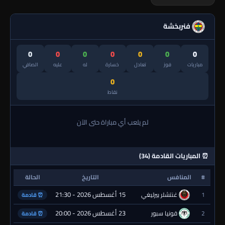
فنربخشة
0
0
0
0
0
0
0
مباريات
فوز
تعادل
خسارة
له
عليه
الصافي
0
نقاط
لم يلعب أي مباراة حتى الآن
⏰ المباريات القادمة (34)
#
المنافس
التاريخ
الحالة
15 أغسطس 2026 - 21:30
1
غنتشلر بيرليغي
⏰ قادمة
23 أغسطس 2026 - 20:00
2
قونيا سبور
⏰ قادمة