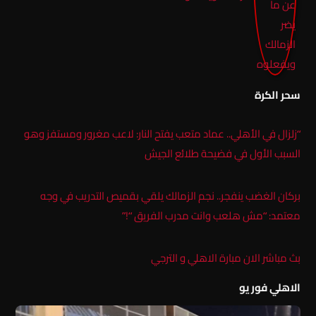
سحر الكرة
“زلزال في الأهلي.. عماد متعب يفتح النار: لاعب مغرور ومستفز وهو
السبب الأول في فضيحة طلائع الجيش
بركان الغضب ينفجر.. نجم الزمالك يلقي بقميص التدريب في وجه
معتمد: “مش هلعب وانت مدرب الفريق “!”
بث مباشر الان مبارة الاهلي و الترجي
الاهلي فور يو