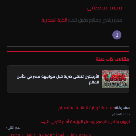
محمد مصطفى
محرر رياضي ومتابع دقيق لأخبار
الكرة المصرية
.
مقالات ذات صلة
الأرجنتين تتلقى ضربة قبل مواجهة مصر في كأس
العالم
فيسبوك
تويتر / X
واتساب
تيليغرام
مشاركة:
‹ الخبر السابق
توروب يفاجئ الجميع ويحمل الهزيمة أمام الترجي الى…
الخبر التالي ›
مستوى كارثي.. أسوأ 5 لاعبين في الأهلي المصري…