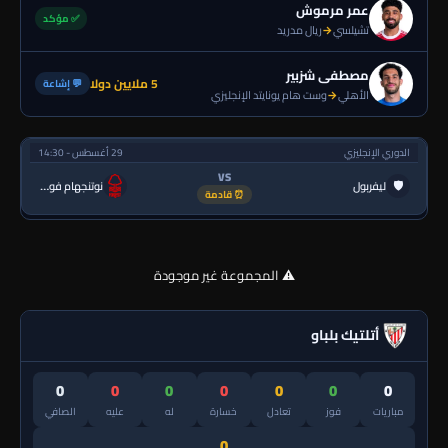
عمر مرموش
✅ مؤكد
تشيلسي
→
ريال مدريد
مصطفى شزبير
5 ملايين دولا
💬 إشاعة
الأهلي
→
وست هام يونايتد الإنجليزي
الدوري الإنجليزي
29 أغسطس - 14:30
VS
🛡
ليفربول
نوتنجهام فورست
⏰ قادمة
⚠️ المجموعة غير موجودة
أتلتيك بلباو
0
0
0
0
0
0
0
مباريات
فوز
تعادل
خسارة
له
عليه
الصافي
0