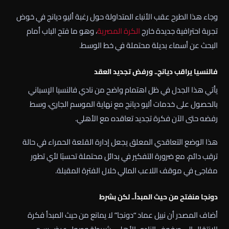
وجاء هذا الطرح عقب الأنباء المتداولة حول رغبة أليو ديانج في خوض
تجربة احترافية جديدة خارج
الكرة المصرية
، وهو ما فتح الباب أمام
البحث عن أسماء بديلة محتملة في خط الوسط.
فالنسيا يراقب ديانج.. ورفض تجديد العقد
يأتي هذا الجدل في ظل اهتمام واضح من نادي فالنسيا الإسباني
بالحصول على خدمات أليو ديانج مع نهاية الموسم الجاري، وسط
رفضه حتى الآن فكرة تجديد تعاقده مع الأهلي.
هذا الوضع التعاقدي المعلق يجعل إدارة القلعة الحمراء في حالة
ترقب دائم، مع ضرورة التفكير في بدائل محتملة تحسبًا لأي تطور
مفاجئ في موقف اللاعب المالي خلال الفترة المقبلة.
دونجا منفتح من حيث المبدأ.. لكن بشرط
أضاف المصدر أن نبيل عماد “دونجا” لا يمانع من حيث المبدأ فكرة