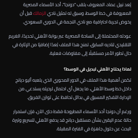
يُعد نبيل عماد، المعروف بلقب “دونجا”، أحد الأسماء المصرية
المعروفة في خط الوسط، وسبق له تمثيل نادي
الزمالك
قبل أن
يخوض تجربة احترافية مع نادي النجمة في الدوري السعودي.
عودته المحتملة إلى الساحة المصرية عبر بوابة الأهلي تحديدًا، الغريم
التقليدي لناديه السابق، تمنح هذا الملف بُعدًا إضافيًا من الإثارة في
حال تطور الأمر مستقبلًا إلى مفاوضات فعلية.
لماذا يحتاج الأهلي لبديل في الوسط؟
تكمن أهمية هذا الملف في الدور المحوري الذي يلعبه أليو ديانج
داخل خط وسط الأهلي، ما يجعل أي احتمال لرحيله يستدعي من
الإدارة التفكير المسبق في بدائل تحافظ على توازن الفريق.
ورغم أن دونجا أحد الأسماء المطروحة فقط حتى الآن، فإن استمرار
حالة عدم اليقين بشأن مستقبل ديانج قد يدفع الأهلي لتسريع وتيرة
البحث عن حلول جاهزة في الفترة المقبلة.