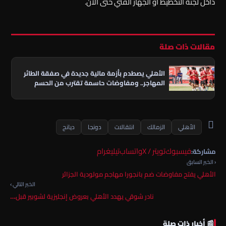
داخل لجنة التخطيط أو الجهاز الفني حتى الآن.
مقالات ذات صلة
الأهلي يصطدم بأزمة مالية جديدة في صفقة الطائر
المهاجر.. ومفاوضات حاسمة تقترب من الحسم
الأهلي
الزمالك
انتقالات
دونجا
ديانج
فيسبوك
تويتر / X
واتساب
تيليغرام
مشاركة:
‹ الخبر السابق
الأهلي يفتح مفاوضات ضم بانجورا مهاجم مولودية الجزائر
الخبر التالي ›
نادر شوقي يهدد الأهلي بعروض إنجليزية لشوبير قبل…
📰 أخبار ذات صلة