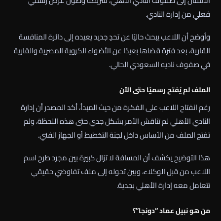
الانتقال إلى صفوف النادي الأهلي، شريطة وصول عرض رسمي
فعلي من إدارة النادي.
وأوضح أن اللاعب يبحث حاليًا عن تحدٍ جديد يعيده إلى دائرة المنافسة
القارية، بعد فترة قضاها بعيدًا عن الأضواء الكروية المصرية والقارية
في صفوف ناديه السعودي الحالي.
الملف لم يُفتح رسميًا حتى الآن
رغم انفتاح اللاعب على الفكرة من حيث المبدأ، أكد المصدر أن إدارة
النادي الأهلي لم تناقش الأمر بشكل جدي حتى هذه اللحظة، ولم
تفتح الملف من الأساس داخل لجنة التخطيط أو الجهاز الفني.
هذا التوضيح يكشف أن المسافة لا تزال كبيرة بين مجرد طرح اسم
اللاعب من قبل الوكلاء، وبين تحوله إلى ملف تفاوضي حقيقي
تتعامل معه إدارة الأهلي بجدية.
من هو نبيل عماد “دونجا”؟