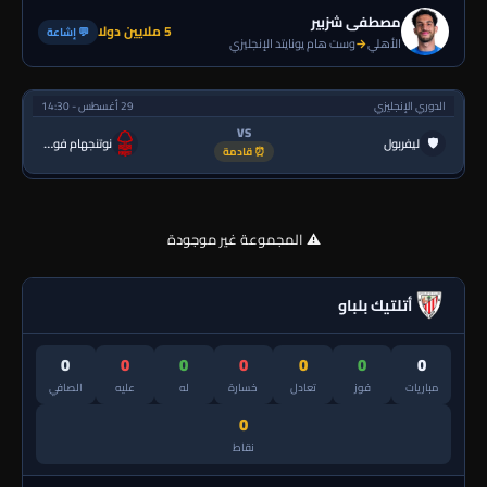
مصطفى شزبير
5 ملايين دولا
💬 إشاعة
الأهلي
→
وست هام يونايتد الإنجليزي
الدوري الإنجليزي
29 أغسطس - 14:30
VS
🛡
ليفربول
نوتنجهام فورست
⏰ قادمة
⚠️ المجموعة غير موجودة
أتلتيك بلباو
0
0
0
0
0
0
0
مباريات
فوز
تعادل
خسارة
له
عليه
الصافي
0
نقاط