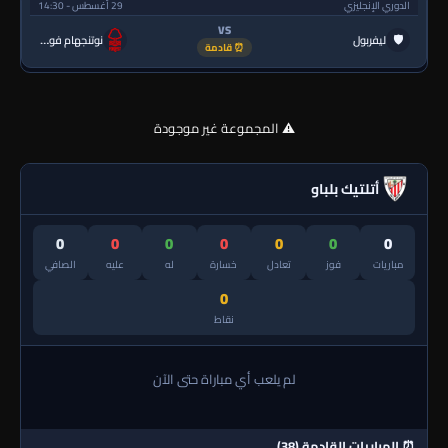
الدوري الإنجليزي
29 أغسطس - 14:30
VS
🛡
ليفربول
نوتنجهام فورست
⏰ قادمة
⚠️ المجموعة غير موجودة
أتلتيك بلباو
0
0
0
0
0
0
0
مباريات
فوز
تعادل
خسارة
له
عليه
الصافي
0
نقاط
لم يلعب أي مباراة حتى الآن
⏰ المباريات القادمة (38)