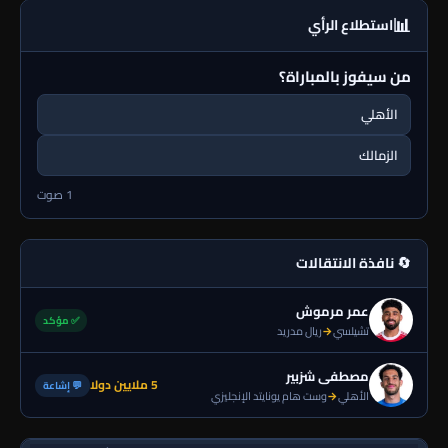
📊
استطلاع الرأي
من سيفوز بالمباراة؟
الأهلي
الزمالك
1 صوت
🔄 نافذة الانتقالات
عمر مرموش
✅ مؤكد
تشيلسي
→
ريال مدريد
مصطفى شزبير
5 ملايين دولا
💬 إشاعة
الأهلي
→
وست هام يونايتد الإنجليزي