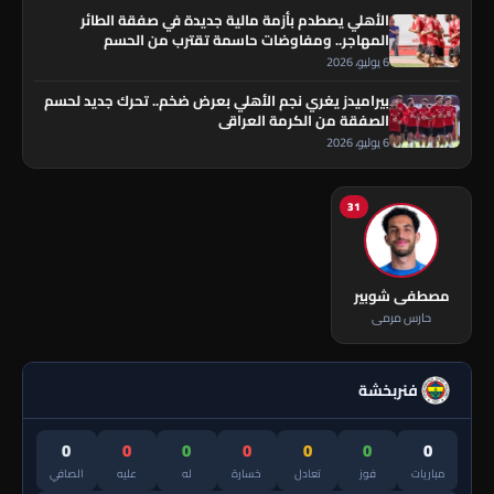
الأهلي يصطدم بأزمة مالية جديدة في صفقة الطائر
المهاجر.. ومفاوضات حاسمة تقترب من الحسم
6 يوليو، 2026
بيراميدز يغري نجم الأهلي بعرض ضخم.. تحرك جديد لحسم
الصفقة من الكرمة العراقي
6 يوليو، 2026
31
مصطفى شوبير
حارس مرمى
فنربخشة
0
0
0
0
0
0
0
مباريات
فوز
تعادل
خسارة
له
عليه
الصافي