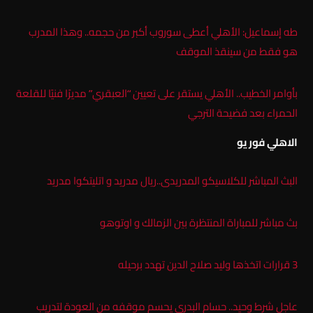
طه إسماعيل: الأهلي أعطى سوروب أكبر من حجمه.. وهذا المدرب
هو فقط من سينقذ الموقف
بأوامر الخطيب.. الأهلي يستقر على تعيين “العبقري” مديرًا فنيًا للقلعة
الحمراء بعد فضيحة الترجي
الاهلي فور يو
البث المباشر للكلاسيكو المدريدى..ريال مدريد و اتليتكوا مدريد
بث مباشر للمباراة المنتظرة بين الزمالك و اوتوهو
3 قرارات اتخذها وليد صلاح الدين تهدد برحيله
عاجل شرط وحيد.. حسام البدري يحسم موقفه من العودة لتدريب