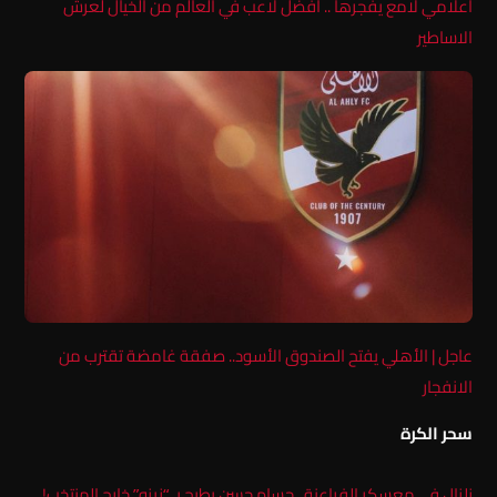
اعلامي لامع يفجرها .. افضل لاعب في العالم من الخيال لعرش
الاساطير
عاجل | الأهلي يفتح الصندوق الأسود.. صفقة غامضة تقترب من
الانفجار
سحر الكرة
زلزال في معسكر الفراعنة.. حسام حسن يطيح بـ “زيزو” خارج المنتخب!