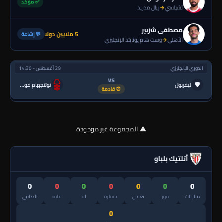
✅ مؤكد
تشيلسي
→
ريال مدريد
مصطفى شزبير
5 ملايين دولا
💬 إشاعة
الأهلي
→
وست هام يونايتد الإنجليزي
الدوري الإنجليزي
29 أغسطس - 14:30
VS
🛡
ليفربول
نوتنجهام فورست
⏰ قادمة
⚠️ المجموعة غير موجودة
أتلتيك بلباو
0
0
0
0
0
0
0
مباريات
فوز
تعادل
خسارة
له
عليه
الصافي
0