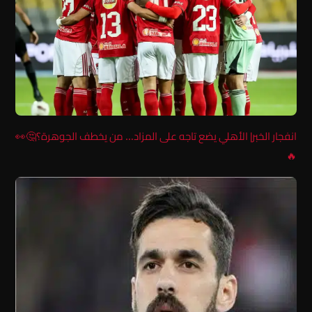
انفجار الخبر| الأهلي يضع تاجه على المزاد… من يخطف الجوهرة؟🤔👀
🔥