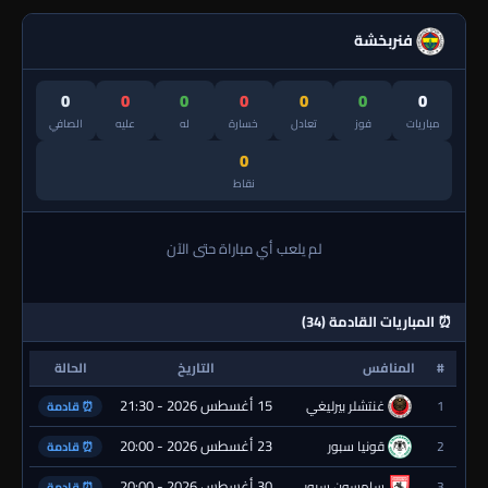
فنربخشة
0
0
0
0
0
0
0
مباريات
فوز
تعادل
خسارة
له
عليه
الصافي
0
نقاط
لم يلعب أي مباراة حتى الآن
⏰ المباريات القادمة (34)
#
المنافس
التاريخ
الحالة
15 أغسطس 2026 - 21:30
1
غنتشلر بيرليغي
⏰ قادمة
23 أغسطس 2026 - 20:00
2
قونيا سبور
⏰ قادمة
30 أغسطس 2026 - 20:00
3
سامسون سبور
⏰ قادمة