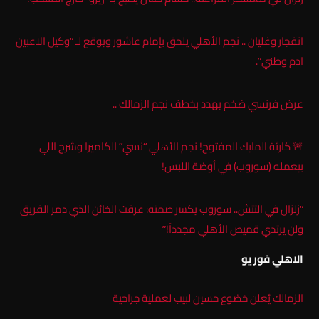
انفجار وغليان .. نجم الأهلي يلحق بإمام عاشور ويوقع لـ “وكيل الاعبين
ادم وطني”.
عرض فرنسي ضخم يهدد بخطف نجم الزمالك ..
🚨 كارثة المايك المفتوح! نجم الأهلي “نسي” الكاميرا وشرح اللي
بيعمله (سوروب) في أوضة اللبس!
“زلزال في التتش.. سوروب يكسر صمته: عرفت الخائن الذي دمر الفريق
ولن يرتدي قميص الأهلي مجدداً!”
الاهلي فور يو
الزمالك يُعلن خضوع حسين لبيب لعملية جراحية