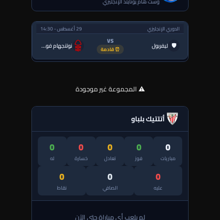
وست هام يونايتد الإنجليزي
الدوري الإنجليزي
29 أغسطس - 14:30
VS
🛡
ليفربول
نوتنجهام فورست
⏰ قادمة
⚠️ المجموعة غير موجودة
أتلتيك بلباو
0
0
0
0
0
مباريات
فوز
تعادل
خسارة
له
0
0
0
عليه
الصافي
نقاط
لم يلعب أي مباراة حتى الآن