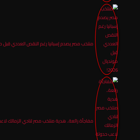
منتخب مصر يصدم إسبانيا رغم النقص العددي قبل مونديا
مفاجأة رائعة.. هدية منتخب مصر لنادي الزمالك لاع