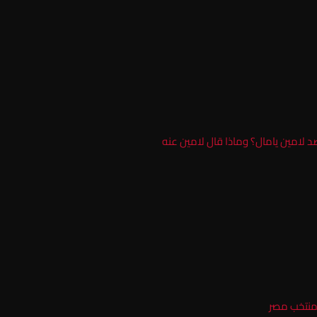
ضد لامين يامال؟ وماذا قال لامين عنه
 منتخب مصر