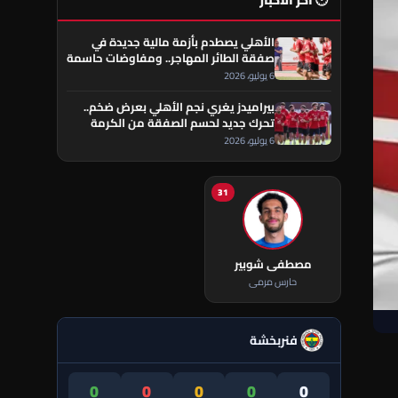
🕐 آخر الأخبار
الأهلي يصطدم بأزمة مالية جديدة في
صفقة الطائر المهاجر.. ومفاوضات حاسمة
تقترب من الحسم
6 يوليو، 2026
بيراميدز يغري نجم الأهلي بعرض ضخم..
تحرك جديد لحسم الصفقة من الكرمة
العراقي
6 يوليو، 2026
31
مصطفى شوبير
حارس مرمى
فنربخشة
0
0
0
0
0