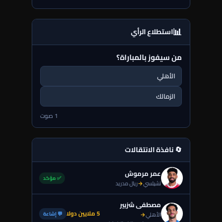
📊
استطلاع الرأي
من سيفوز بالمباراة؟
الأهلي
الزمالك
1 صوت
🔄 نافذة الانتقالات
عمر مرموش
✅ مؤكد
تشيلسي
→
ريال مدريد
مصطفى شزبير
5 ملايين دولا
💬 إشاعة
الأهلي
→