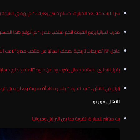
سر الابتسامة بعد المباراة.. حسام حسن يعترف: “لم يهمني النتيجة ب
مدرب اسبانيا يرفع القبعة لنجم منتخب مصر : “لم أتوقع هذا المس
عاجل 🚨| تصريحات تاريخية لصحف اسبانيا عن منتخب مصر: “لاعب الاهل
بقرار انتحاري.. معتمد جمال يضرب بيد من حديد: “المتمرد خارج حسابات
زلزال في التتش.. “عبد الجواد ” يفجر مفاجأة مدوية ويعلن بديل الو
الاهلي فور يو
بث مباشر للمباراة القوية جدا بين البرازيل وكرواتيا