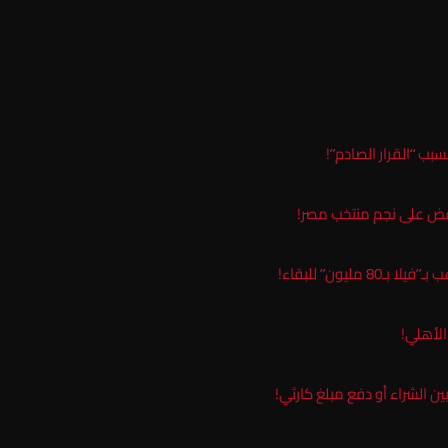
سبب “القرار الصادم”!
نقض على نجم منتخب مصر!
ليون” للبقاء!
لأهلي!
ن الشراء أو دفع مبلغ كارثي!