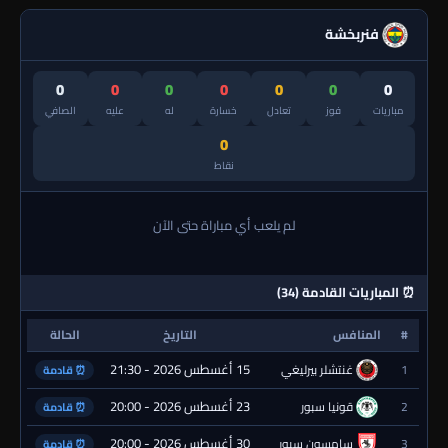
فنربخشة
0
0
0
0
0
0
0
مباريات
فوز
تعادل
خسارة
له
عليه
الصافي
0
نقاط
لم يلعب أي مباراة حتى الآن
⏰ المباريات القادمة (34)
#
المنافس
التاريخ
الحالة
15 أغسطس 2026 - 21:30
1
غنتشلر بيرليغي
⏰ قادمة
23 أغسطس 2026 - 20:00
2
قونيا سبور
⏰ قادمة
30 أغسطس 2026 - 20:00
3
سامسون سبور
⏰ قادمة