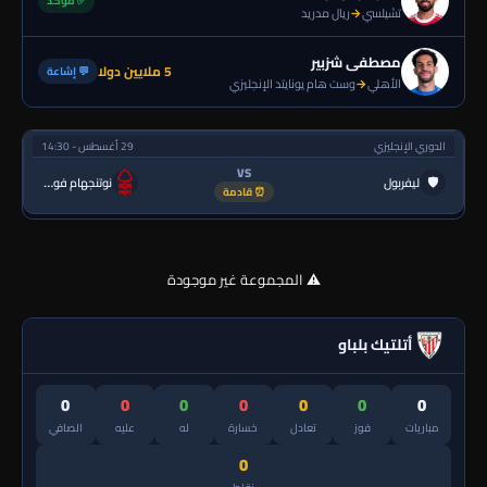
✅ مؤكد
تشيلسي
→
ريال مدريد
مصطفى شزبير
5 ملايين دولا
💬 إشاعة
الأهلي
→
وست هام يونايتد الإنجليزي
الدوري الإنجليزي
29 أغسطس - 14:30
VS
🛡
ليفربول
نوتنجهام فورست
⏰ قادمة
⚠️ المجموعة غير موجودة
أتلتيك بلباو
0
0
0
0
0
0
0
مباريات
فوز
تعادل
خسارة
له
عليه
الصافي
0