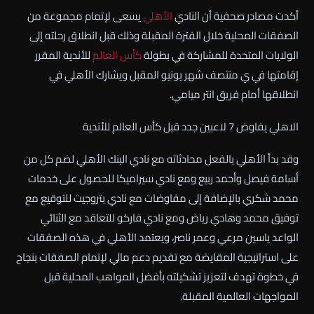
أكدت مصادر صحفية أن النادي
الأهلي
يسعى لإتمام مجموعة من
الصفقات المحلية خلال الفترة المقبلة وذلك قبل انطلاق رحلته إلى
الولايات المتحدة للمشاركة في بطولة
كأس العالم
للأندية المقرر
إقامتها في ي منتصف شهر يونيو المقبل ويشارك الأهلي في
انطلاقها أمام فريق انتر ميامي.
الاهلي يفاوض 7 لاعبين جدد قبل كأس العالم للأندية
وقد بدأ الأهلي بالفعل محادثاته مع نادي البنك الأهلي لضم كل من
أسامة فيصل وأحمد ربيع ومع نادي سيراميكا للحصول على خدمات
محمد شكري بالإضافة إلى مفاوضات مع نادي بتروجيت للتوقيع مع
توفيق محمد وهادي رياض ومع نادي فاركو للتعاقد مع الثنائي
الواعد ياسين مرعي وعمر ناصر، ويعتمد الأهلي في هذه الصفقات
على استراتيجية المقايضة مع تقديم دعم مالي لإتمام الصفقات بنجاح
في خطوة تهدف لتعزيز تشكيلته بأفضل المواهب المحلية قبل
المواجهات العالمية المقبلة.