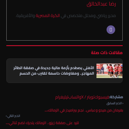
رضا عبدالخالق
محرر رياضي ومحلل متخصص في
الكرة المصرية
والأفريقية.
مقالات ذات صلة
الأهلي يصطدم بأزمة مالية جديدة في صفقة الطائر
المهاجر.. ومفاوضات حاسمة تقترب من الحسم
فيسبوك
تويتر / X
واتساب
تيليغرام
مشاركة:
‹ الخبر السابق
بفرمان من ميدو وعباس.. نجم بيراميدز في الزمالك…
الخبر التالي ›
للرد على صفقة زيزو.. الزمالك يتحرك لضم ثنائي…