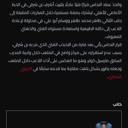
واتخذ عماد النحاس قرارًا فنيًا عاجلًا بتثبيت أشرف بن شرقي في الخط
الأمامي للأهلي، ليشارك بصفة مستمرة خلال المباريات المقبلة إلى
جانب الثنائي طاهر محمد طاهر ووسام أبو علي، في محاولة لإعادة
اللاعب إلى حالته الطبيعية واستعادة مستواه الفني والذهني
المعروف.
قرار النحاس يأتي بعد فترة من التذبذب الفني الذي مر به بن شرقي،
بسبب عدم استقراره على مركز واضح في الملعب خلال ولاية المدرب
السابق مارسيل كولر، وهو ما انعكس على أداء اللاعب داخل الملعب
وجعله يظهر بشكل باهت مقارنة بما قدمه سابقًا في
الدوري
المصري
.
كاتب