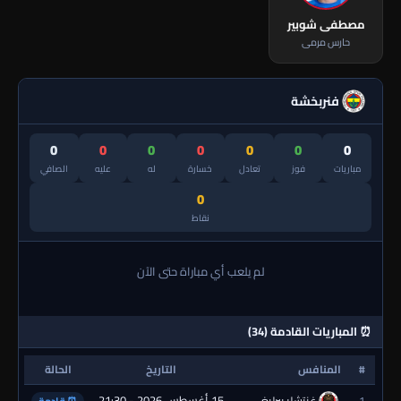
مصطفى شوبير
حارس مرمى
فنربخشة
0
0
0
0
0
0
0
مباريات
فوز
تعادل
خسارة
له
عليه
الصافي
0
نقاط
لم يلعب أي مباراة حتى الآن
⏰ المباريات القادمة (34)
#
المنافس
التاريخ
الحالة
15 أغسطس 2026 - 21:30
1
غنتشلر بيرليغي