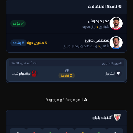
🔄 نافذة الانتقالات
عمر مرموش
✅ مؤكد
تشيلسي
→
ريال مدريد
مصطفى شزبير
5 ملايين دولا
💬 إشاعة
الأهلي
→
وست هام يونايتد الإنجليزي
الدوري الإنجليزي
29 أغسطس - 14:30
VS
🛡
ليفربول
نوتنجهام فورست
⏰ قادمة
⚠️ المجموعة غير موجودة
أتلتيك بلباو