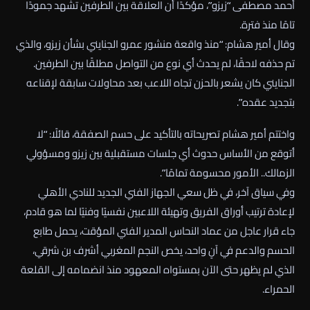
أحمد مصطفى “زيزو”، مؤكدًا أن العلاقة بين الطرفين تشهد جمودًا
تامًا منذ فترة.
وقال أمير هشام: “منذ واقعة منشور عمرو الجنايني بشأن زيزو، والذي
تم حذفه لاحقًا، لم يحدث أي نوع من التواصل مطلقًا بين الطرفين.
الجنايني كان يشعر بالحزن تجاه اللاعب بعد محاولات سابقة لإقناعه
بتجديد عقده”.
واختتم أمير هشام تصريحاته بالتأكيد على حسم الصفقة، قائلًا: “لا
أتوقع من الأساس حدوث أي جلسات مستقبلية بين زيزو ومسؤولي
الزمالك.. الأمور محسومة تمامًا”.
وفي سياق آخر، في ظل سعي الجهاز الفني الجديد للنادي الأهلي
لإعادة ترتيب أوراق الفريق وتهيئة اللاعبين نفسيًا وفنيًا لما هو قادم،
جاء قرار عاجل من عماد النحاس المدير الفني المؤقت، يحمل طابع
الحسم والدعم في آنٍ واحد، يخص النجم المغربي أشرف بن شرقي،
الذي لم يظهر حتى الآن بمستواه المعهود منذ انضمامه إلى القلعة
الحمراء.