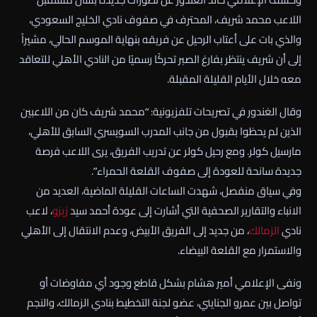
اللاعب محمد شريف، المحترف في صفوف نادي الخليج السعودي،
والذي بات على أعتاب الرحيل عن فريقه بنهاية الموسم الحالي، مشيراً
إلى أن شريف ينتظر بفارغ الصبر تحركًا رسميًا من النادي الأهلي للتعاقد
معه خلال الأيام القليلة المقبلة.
وقال الغندور في تصريحات تلفزيونية: “محمد شريف كان من اللاعبين
الذين لم يحظوا بقبول من جانب المدرب السويسري السابق للأهلي،
مارسيل كولر. ومع رحيل كولر عن تدريب الفريق، يرى اللاعب فرصة
جديدة سانحة للعودة إلى صفوف القلعة الحمراء”.
وفي سياق منفصل، شهدت الساعات القليلة الماضية، العديد من
الانباء والتقارير الصحفية التي أشارت إلى عودة أحمد سيد
زيزو
، لاعب
نادي
الزمالك
، من جديد إلى الفريق الأبيض، وعدم الانتقال إلى الأهلي
والاستمرار مع القلعة البيضاء.
ونفى الإعلامي أمير هشام بشكل قاطع وجود أي مفاوضات أو
تواصل بين عمرو الجنايني، عضو لجنة التخطيط بنادي الزمالك، والنجم