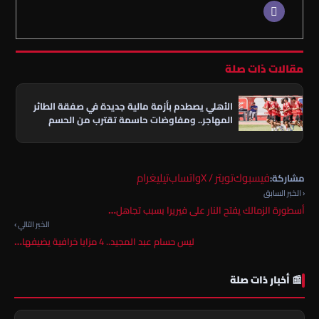
مقالات ذات صلة
الأهلي يصطدم بأزمة مالية جديدة في صفقة الطائر
المهاجر.. ومفاوضات حاسمة تقترب من الحسم
فيسبوك
تويتر / X
واتساب
تيليغرام
مشاركة:
‹ الخبر السابق
أسطورة الزمالك يفتح النار على فيريرا بسبب تجاهل…
الخبر التالي ›
ليس حسام عبد المجيد.. 4 مزايا خرافية يضيفها…
📰 أخبار ذات صلة