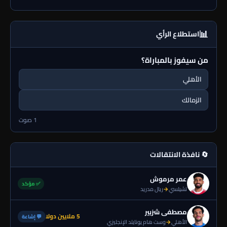
📊
استطلاع الرأي
من سيفوز بالمباراة؟
الأهلي
الزمالك
1 صوت
🔄 نافذة الانتقالات
عمر مرموش
✅ مؤكد
تشيلسي
→
ريال مدريد
مصطفى شزبير
5 ملايين دولا
💬 إشاعة
الأهلي
→
وست هام يونايتد الإنجليزي