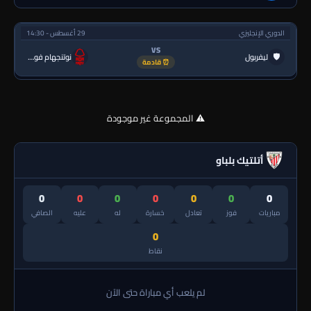
الدوري الإنجليزي
29 أغسطس - 14:30
VS
🛡
ليفربول
نوتنجهام فورست
⏰ قادمة
⚠️ المجموعة غير موجودة
أتلتيك بلباو
0
0
0
0
0
0
0
مباريات
فوز
تعادل
خسارة
له
عليه
الصافي
0
نقاط
لم يلعب أي مباراة حتى الآن