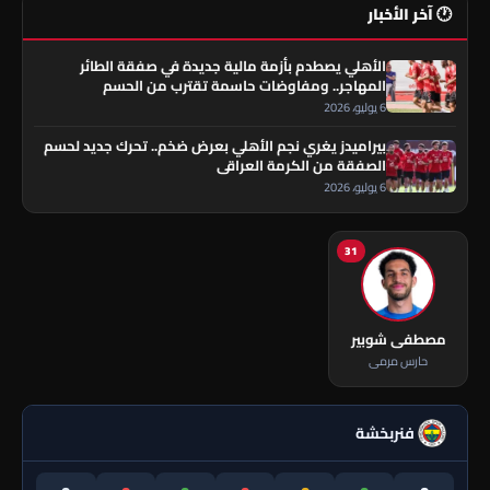
🕐 آخر الأخبار
الأهلي يصطدم بأزمة مالية جديدة في صفقة الطائر
المهاجر.. ومفاوضات حاسمة تقترب من الحسم
6 يوليو، 2026
بيراميدز يغري نجم الأهلي بعرض ضخم.. تحرك جديد لحسم
الصفقة من الكرمة العراقي
6 يوليو، 2026
31
مصطفى شوبير
حارس مرمى
فنربخشة