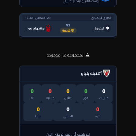
وست هام يونايتد الإنجليزي
الدوري الإنجليزي
29 أغسطس - 14:30
VS
🛡
ليفربول
نوتنجهام فورست
⏰ قادمة
⚠️ المجموعة غير موجودة
أتلتيك بلباو
0
0
0
0
0
مباريات
فوز
تعادل
خسارة
له
0
0
0
عليه
الصافي
نقاط
لم يلعب أي مباراة حتى الآن