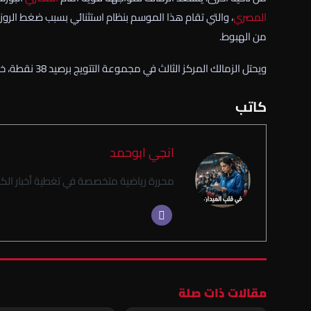
المصري
، والتي تقام هذا الموسم بنظام استثنائي بسبب ضغط الروز
من الهبوط.
ويحتل الزمالك المركز الثالث في مجموعة التتويج برصيد 38 نقطة، خلف الأهلي وبيراميدز، بينما يأتي المصري في المركز الرابع بـ34 نقطة.
كاتب
انجي ابوحمد
محررة رياضية متخصصة في تغطية أخبار الكر
مقالات ذات صلة