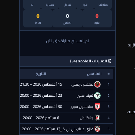
مباريات
فوز
تعادل
خسارة
له
0
0
0
عليه
الصافي
نقاط
لم يلعب أي مباراة حتى الآن
ايد
⏰ المباريات القادمة (34)
#
المنافس
التاريخ
الحالة
15 أغسطس 2026 - 21:30
1
غنتشلر بيرليغي
⏰ قادمة
23 أغسطس 2026 - 20:00
2
قونيا سبور
⏰ قادمة
30 أغسطس 2026 - 20:00
3
سامسون سبور
⏰ قادمة
ينما تقر إدارة الزمالك بأحقيته فقط في 9 ملايين جنيه،
6 سبتمبر 2026 - 20:00
4
بشكتاش
⏰ قادمة
13 سبتمبر 2026 - 20:00
5
غازي عنتاب بي.بي.كي.
⏰ قادمة