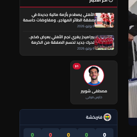
🕐 آخر الأخبار
الأهلي يصطدم بأزمة مالية جديدة في
صفقة الطائر المهاجر.. ومفاوضات حاسمة
تقترب من الحسم
6 يوليو، 2026
بيراميدز يغري نجم الأهلي بعرض ضخم..
تحرك جديد لحسم الصفقة من الكرمة
العراقي
6 يوليو، 2026
31
مصطفى شوبير
حارس مرمى
فنربخشة
0
0
0
0
0