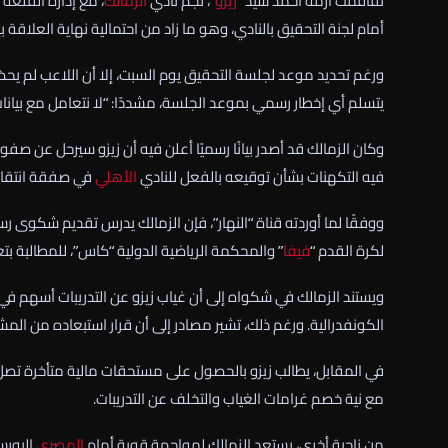
تفاقمت أزمة أحمد سيد “
زيزو
”، نجم نادي
الزمالك
، مع إدارة القلعة
أمام لجنة التحقيق بالنادي، وهو ما زاد من احتمالية نهاية العلاق
ورغم تحديد موعد لجلسة التحقيق يوم السبت، إلا أن اللاعب لم يحضر
يتسلم أي إخطار رسمي بموعد الجلسة، مشددًا: “لا نتعامل مع بيانات
وكان الزمالك قد أصدر بيانًا رسميًا أعلن فيه أن زيزو سيرحل عن ص
فيه التكهنات بشأن توقيعه بالفعل للنادي
الأهلي
في صفقة انتقال
ووفقًا لما أوردته قناة “النهار”، فإن الزمالك يدرس تقديم شكوى رس
لكرة القدم “
فيفا
” والمحكمة الرياضية الدولية “كاس”، للمطالبة 
ويستند الزمالك في شكواه إلى أن غياب زيزو عن التدريبات أسهم في 
الكونفدرالية. ورغم ذلك، تشير مصادر إلى أن قرار استبعاده من المشار
مع نية خصم غرامات الغياب والتخلف عن التدريبات.
من ناحية أخرى، يستعد الزمالك لمواجهة قوية أمام
المصري
البورس