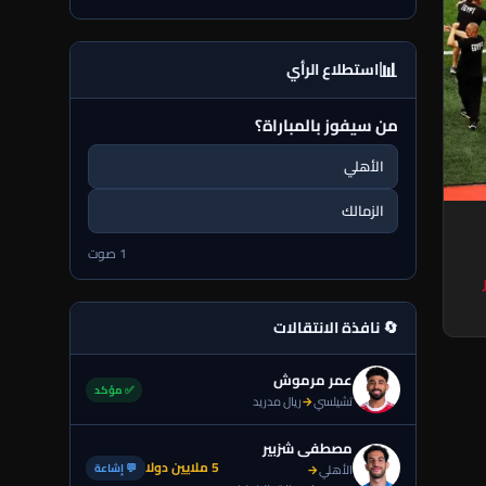
📊
استطلاع الرأي
من سيفوز بالمباراة؟
الأهلي
الزمالك
1 صوت
🔄 نافذة الانتقالات
عمر مرموش
✅ مؤكد
تشيلسي
→
ريال مدريد
مصطفى شزبير
5 ملايين دولا
💬 إشاعة
الأهلي
→