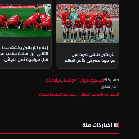
إعلام الأرجنتين يكشف هذا
الثنائي أبرز أسلحة منتخب مص
الأرجنتين تتلقى ضربة قبل
قبل مواجهة ثمن النهائي
مواجهة مصر في كأس العالم
فيسبوك
تويتر / X
واتساب
تيليغرام
مشاركة:
‹ الخبر السابق
السيناريو المرعب للأهلي: سيد عبد الحفيظ يفجرة؟
📰 أخبار ذات صلة