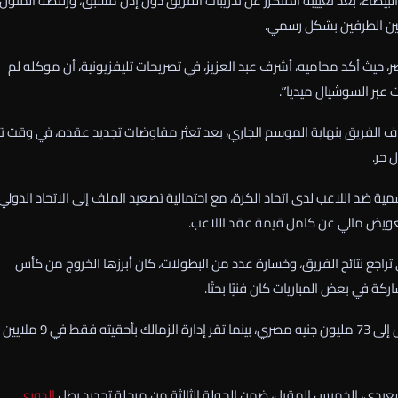
 البيضاء، بعد تغييبه المتكرر عن تدريبات الفريق دون إذن مسبق، ورفضه المثول
ة بين الطرفين بشكل رسمي.
، حيث أكد محاميه، أشرف عبد العزيز، في تصريحات تليفزيونية، أن موكله لم
 عبر السوشيال ميديا”.
فوف الفريق بنهاية الموسم الجاري، بعد تعثر مفاوضات تجديد عقده، في وقت تتز
 حر.
مية ضد اللاعب لدى اتحاد الكرة، مع احتمالية تصعيد الملف إلى الاتحاد الدولي
بتعويض مالي عن كامل قيمة عقد اللاعب.
تراجع نتائج الفريق، وخسارة عدد من البطولات، كان أبرزها الخروج من كأس
كة في بعض المباريات كان فنيًا بحتًا.
في المقابل، يطالب زيزو بالحصول على مستحقات مالية متأخرة تصل إلى 73 مليون جنيه مصري، ب
عيدي، الخميس المقبل، ضمن الجولة الثالثة من مرحلة تحديد بطل
الدوري