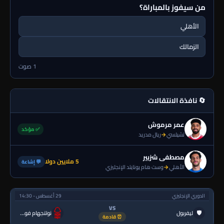
من سيفوز بالمباراة؟
الأهلي
الزمالك
1 صوت
🔄 نافذة الانتقالات
عمر مرموش
✅ مؤكد
تشيلسي
→
ريال مدريد
مصطفى شزبير
5 ملايين دولا
💬 إشاعة
الأهلي
→
وست هام يونايتد الإنجليزي
الدوري الإنجليزي
29 أغسطس - 14:30
VS
🛡
ليفربول
نوتنجهام فورست
⏰ قادمة