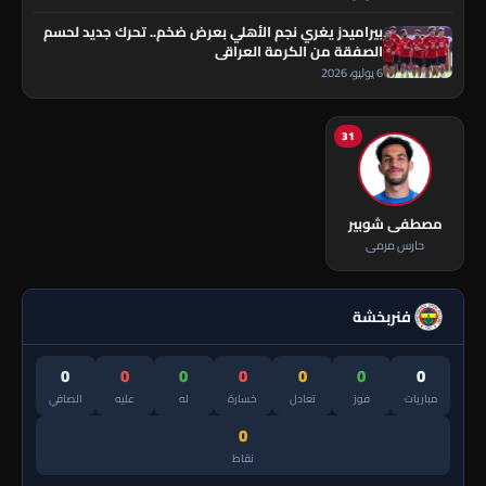
بيراميدز يغري نجم الأهلي بعرض ضخم.. تحرك جديد لحسم
الصفقة من الكرمة العراقي
6 يوليو، 2026
31
مصطفى شوبير
حارس مرمى
فنربخشة
0
0
0
0
0
0
0
مباريات
فوز
تعادل
خسارة
له
عليه
الصافي
0
نقاط