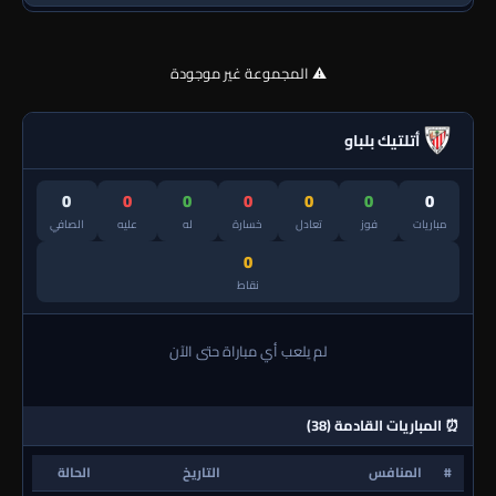
⚠️ المجموعة غير موجودة
أتلتيك بلباو
0
0
0
0
0
0
0
مباريات
فوز
تعادل
خسارة
له
عليه
الصافي
0
نقاط
لم يلعب أي مباراة حتى الآن
⏰ المباريات القادمة (38)
#
المنافس
التاريخ
الحالة