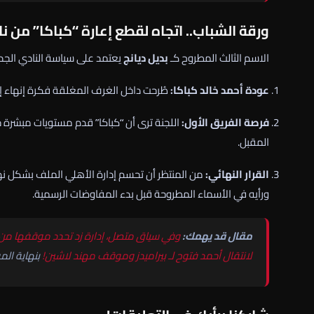
ورقة الشباب.. اتجاه لقطع إعارة “كباكا” من نا
الاسم الثالث المطروح كـ
بديل ديانج
يعتمد على سياسة النادي الجدي
عودة أحمد خالد كباكا:
طُرحت داخل الغرف المغلقة فكرة إنهاء إعار
فرصة الفريق الأول:
اللجنة ترى أن “كباكا” قدم مستويات مبشرة 
المقبل.
القرار النهائي:
من المنتظر أن تحسم إدارة الأهلي الملف بشكل نهائ
ورأيه في الأسماء المطروحة قبل بدء المفاوضات الرسمية.
مقال قد يهمك:
وفي سياق متصل، إدارة زد تحدد موقفها من 
لانتقال أحمد فتوح لـ بيراميدز وموقف مهند لاشين!
بنهاية الم