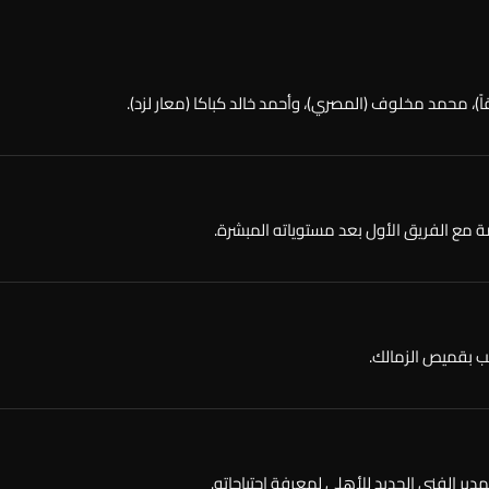
ً)، محمد مخلوف (المصري)، وأحمد خالد كباكا (معار لزد).
صة مع الفريق الأول بعد مستوياته المبشرة.
عب بقميص الزمالك.
ير الفني الجديد للأهلي لمعرفة احتياجاته.