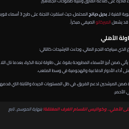
قادرة على صناعة الفارق وتلبية طموحات الجماهير.
ة الفنية لـ
بديل ديانج
المحتمل، حيث استقرت اللجنة على طرح 3 أسماء ق
ا قد يشعل
الميركاتو
الصيفي مبكراً.
ولة الأهلي
لذي سيتركه النجم المالي، وجاءت الترشيحات كالتالي:
أتي ضمن أبرز الأسماء المطروحة بقوة على طاولة لجنة الكرة، بعدما نال اللا
لى أداء الأدوار الدفاعية والهجومية في وسط الملعب.
 ضمن المرشحين لدعم الفريق، في ظل المستويات الجيدة والثابتة التي قدمها
 الأحمر.
على الأهلي.. وكواليس انقسام الغرف المغلقة!
بنهاية الموسم.. تابع