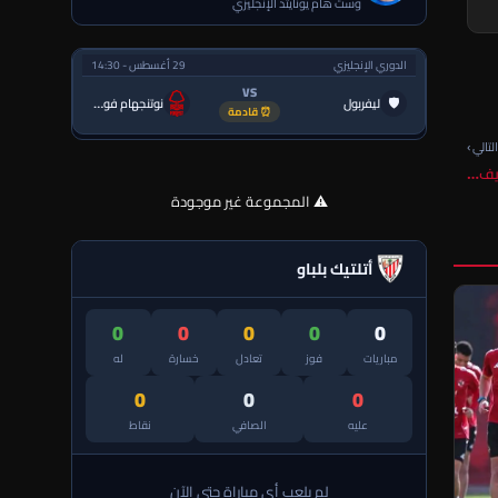
وست هام يونايتد الإنجليزي
الدوري الإنجليزي
29 أغسطس - 14:30
VS
🛡
ليفربول
نوتنجهام فورست
⏰ قادمة
لتالي ›
⚠️ المجموعة غير موجودة
أتلتيك بلباو
0
0
0
0
0
مباريات
فوز
تعادل
خسارة
له
0
0
0
عليه
الصافي
نقاط
لم يلعب أي مباراة حتى الآن