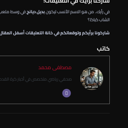
شاركنا برأيك في التعليقات!
في رأيك.. من هو الاسم الأنسب ليكون
بديل ديانج
في وسط ملعب الأ
الشاب كباكا؟
شاركونا برأيكم وتوقعاتكم في خانة التعليقات أسفل المقال!
كاتب
مصطفى محمد
صحفي رياضي متخصص في أخبار كرة القدم ا