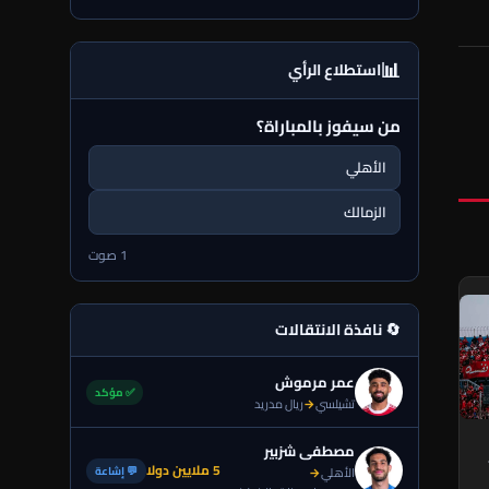
📊
استطلاع الرأي
من سيفوز بالمباراة؟
الأهلي
الزمالك
1 صوت
🔄 نافذة الانتقالات
عمر مرموش
✅ مؤكد
تشيلسي
→
ريال مدريد
مصطفى شزبير
5 ملايين دولا
💬 إشاعة
الأهلي
→