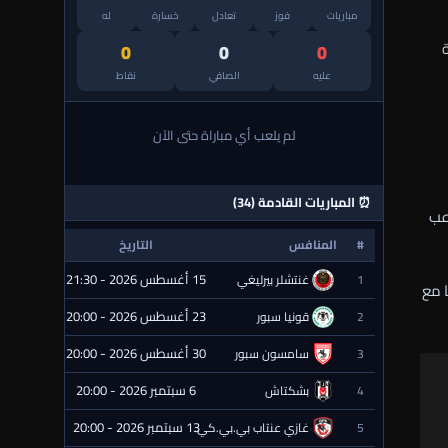
مباريات
فوز
تعادل
خسارة
له
وية
0
0
0
عليه
الصافي
نقاط
لم يلعب أي مباراة حتى الآن
⏰ المباريات القادمة (34)
عب
#
المنافس
التاريخ
الحالة
15 أغسطس 2026 - 21:30
1
غنتشلر بيرليغي
⏰ قادمة
 مع
23 أغسطس 2026 - 20:00
2
قونيا سبور
⏰ قادمة
30 أغسطس 2026 - 20:00
3
سامسون سبور
⏰ قادمة
6 سبتمبر 2026 - 20:00
4
بشكتاش
⏰ قادمة
13 سبتمبر 2026 - 20:00
5
غازي عنتاب بي.بي.كي.
⏰ قادمة