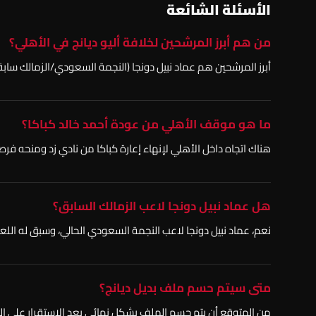
الأسئلة الشائعة
من هم أبرز المرشحين لخلافة أليو ديانج في الأهلي؟
أبرز المرشحين هم عماد نبيل دونجا (النجمة السعودي/الزمالك سابقا
ما هو موقف الأهلي من عودة أحمد خالد كباكا؟
هناك اتجاه داخل الأهلي لإنهاء إعارة كباكا من نادي زد ومنحه فر
هل عماد نبيل دونجا لاعب الزمالك السابق؟
نعم، عماد نبيل دونجا لاعب النجمة السعودي الحالي، وسبق له الل
متى سيتم حسم ملف بديل ديانج؟
من المتوقع أن يتم حسم الملف بشكل نهائي بعد الاستقرار على المد