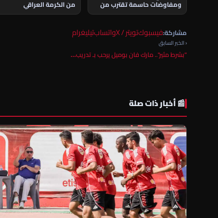
ومفاوضات حاسمة تقترب من
من الكرمة العراقي
الحسم
فيسبوك
تويتر / X
واتساب
تيليغرام
مشاركة:
‹ الخبر السابق
"بشرط مثير".. مارك فان بوميل يرحب بـ تدريب…
📰 أخبار ذات صلة