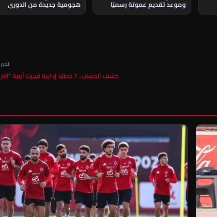
هجومية جديدة من الدوري
وموعد تقديم عموتة رسميًا
الجزائري
الخبر ا
كشف الحساب.. 7 خطايا إدارية فجرت أزمة "النزيف…