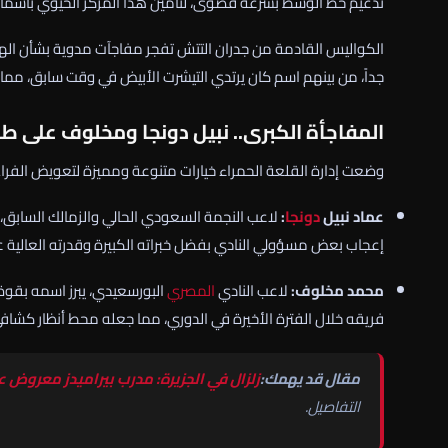
تدعيم خط الوسط بسرعة قصوى، لتأمين هذا المركز الحيوي بأسماء 
الكواليس القادمة من جدران التتش تفجر مفاجآت مدوية بشأن الهوي
جداً، من بينهم اسم كان يرتدي التيشرت الأبيض في وقت سابق، مم
المفاجأة الكبرى.. نبيل دونجا ومخلوف على طا
وضعت إدارة القلعة الحمراء خيارات متنوعة ومميزة لتعويض الفراغ ا
عماد نبيل
دونجا
:
لاعب النجمة السعودي الحالي والزمالك السابق، ي
إعجاب بعض مسؤولي النادي بفضل خبراته الكبيرة وقدرته العالية ع
محمد مخلوف:
لاعب النادي
المصري
البورسعيدي، يبرز اسمه بقوة
فريقه خلال الفترة الأخيرة في الدوري، مما جعله محط أنظار كشافي
مقال قد يهمك:
زلزال في الجزيرة: مدرب بيراميدز معروض 
التفاصيل.