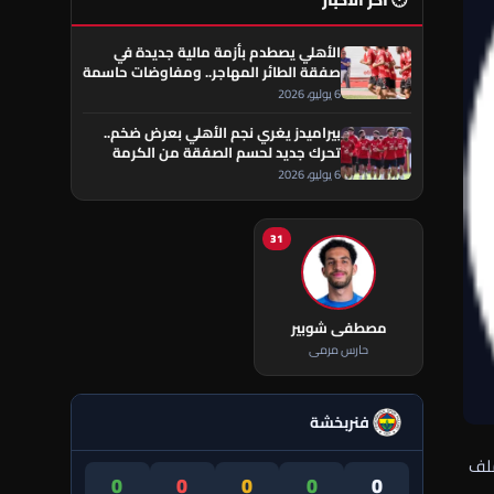
🕐 آخر الأخبار
الأهلي يصطدم بأزمة مالية جديدة في
صفقة الطائر المهاجر.. ومفاوضات حاسمة
تقترب من الحسم
6 يوليو، 2026
بيراميدز يغري نجم الأهلي بعرض ضخم..
تحرك جديد لحسم الصفقة من الكرمة
العراقي
6 يوليو، 2026
31
مصطفى شوبير
حارس مرمى
فنربخشة
ملف
0
0
0
0
0