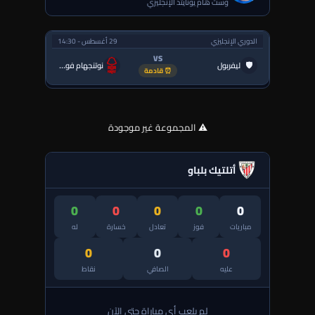
وست هام يونايتد الإنجليزي
الدوري الإنجليزي
29 أغسطس - 14:30
VS
🛡
ليفربول
نوتنجهام فورست
⏰ قادمة
⚠️ المجموعة غير موجودة
أتلتيك بلباو
0
0
0
0
0
مباريات
فوز
تعادل
خسارة
له
0
0
0
عليه
الصافي
نقاط
لم يلعب أي مباراة حتى الآن