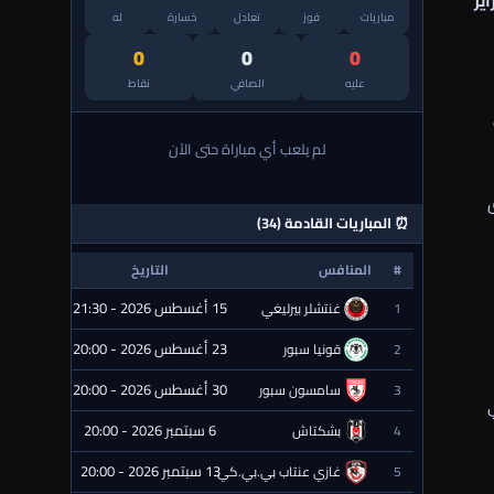
راير
مباريات
فوز
تعادل
خسارة
له
0
0
0
عليه
الصافي
نقاط
لم يلعب أي مباراة حتى الآن
ق
⏰ المباريات القادمة (34)
#
المنافس
التاريخ
الحالة
15 أغسطس 2026 - 21:30
1
غنتشلر بيرليغي
⏰ قادمة
23 أغسطس 2026 - 20:00
2
قونيا سبور
⏰ قادمة
30 أغسطس 2026 - 20:00
3
سامسون سبور
⏰ قادمة
6 سبتمبر 2026 - 20:00
4
بشكتاش
⏰ قادمة
13 سبتمبر 2026 - 20:00
5
غازي عنتاب بي.بي.كي.
⏰ قادمة