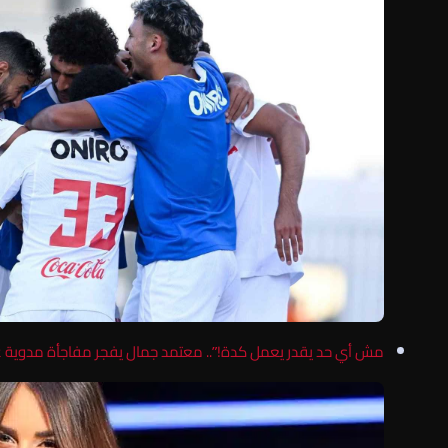
مش أي حد يقدر يعمل كدة!”.. معتمد جمال يفجر مفاجأة مدوية عن