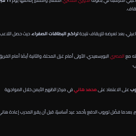
يلي المرتقبة في بطولة
الدوري المصري
الممتاز، والمقرر إقامتها يوم
11 فب
قاف.
اعيلي، بعد تعرضه للإيقاف نتيجة
تراكم البطاقات الصفراء
، حيث حصل اللاعب
ته مع
المصري
البورسعيدي، الأولى أمام غزل المحلة، والثانية أيضًا أمام الفري
ي.
وب
على الاعتماد على
محمد هاني
في مركز الظهير الأيمن خلال المواجهة
، بعدما فضّل توروب الدفع بأحمد عيد أساسيًا، قبل أن يقرر المدرب إعادة هاني