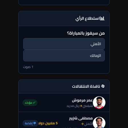
📊
استطلاع الرأي
من سيفوز بالمباراة؟
الأهلي
الزمالك
1 صوت
🔄 نافذة الانتقالات
عمر مرموش
✅ مؤكد
تشيلسي
→
ريال مدريد
مصطفى شزبير
5 ملايين دولا
💬 إشاعة
الأهلي
→