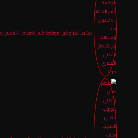
مشرط الجراح قبل موقعة كسر العظام .. 4 لاعبين يجب إبعادهم عن تشكيل الأهلي المصري فورًا