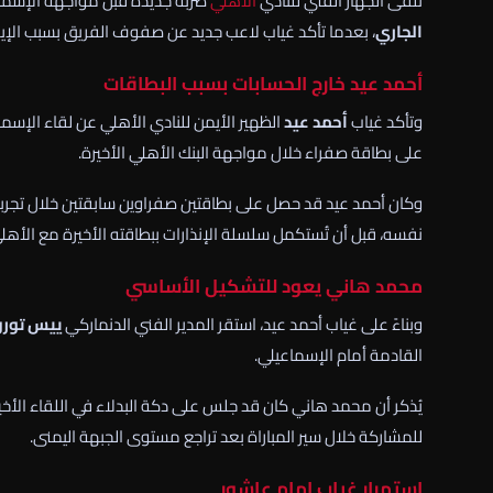
تلقى الجهاز الفني للنادي
الأهلي
ضربة جديدة قبل مواجهة الإسماع
الجاري
، بعدما تأكد غياب لاعب جديد عن صفوف الفريق بسبب الإي
أحمد عيد خارج الحسابات بسبب البطاقات
وتأكد غياب
أحمد عيد
الظهير الأيمن للنادي الأهلي عن لقاء الإسم
على بطاقة صفراء خلال مواجهة البنك الأهلي الأخيرة.
وكان أحمد عيد قد حصل على بطاقتين صفراوين سابقتين خلال تجرب
نفسه، قبل أن تُستكمل سلسلة الإنذارات ببطاقته الأخيرة مع الأهل
محمد هاني يعود للتشكيل الأساسي
وبناءً على غياب أحمد عيد، استقر المدير الفني الدنماركي
ييس تور
القادمة أمام الإسماعيلي.
يُذكر أن محمد هاني كان قد جلس على دكة البدلاء في اللقاء الأخير
للمشاركة خلال سير المباراة بعد تراجع مستوى الجبهة اليمنى.
استمرار غياب إمام عاشور