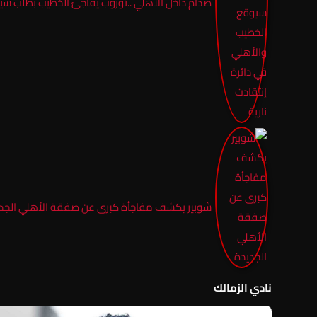
صدام داخل الأهلي ..توروب يفاجئ الخطيب بطلب سيوق
شوبير يكشف مفاجأة كبرى عن صفقة الأهلي الجد
نادي الزمالك