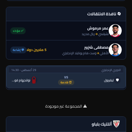
🔄 نافذة الانتقالات
عمر مرموش
✅ مؤكد
تشيلسي
→
ريال مدريد
مصطفى شزبير
5 ملايين دولا
💬 إشاعة
الأهلي
→
وست هام يونايتد الإنجليزي
الدوري الإنجليزي
29 أغسطس - 14:30
VS
🛡
ليفربول
نوتنجهام فورست
⏰ قادمة
⚠️ المجموعة غير موجودة
أتلتيك بلباو