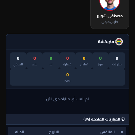
مصطفى شوبير
حارس مرمى
فنربخشة
0
0
0
0
0
0
0
مباريات
فوز
تعادل
خسارة
له
عليه
الصافي
0
نقاط
لم يلعب أي مباراة حتى الآن
⏰ المباريات القادمة (34)
#
المنافس
التاريخ
الحالة