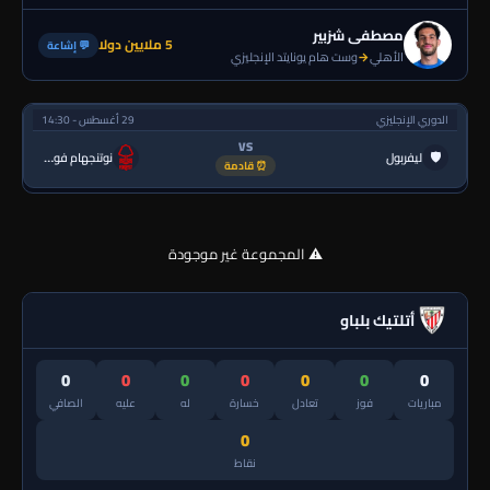
مصطفى شزبير
5 ملايين دولا
💬 إشاعة
الأهلي
→
وست هام يونايتد الإنجليزي
الدوري الإنجليزي
29 أغسطس - 14:30
VS
🛡
ليفربول
نوتنجهام فورست
⏰ قادمة
⚠️ المجموعة غير موجودة
أتلتيك بلباو
0
0
0
0
0
0
0
مباريات
فوز
تعادل
خسارة
له
عليه
الصافي
0
نقاط