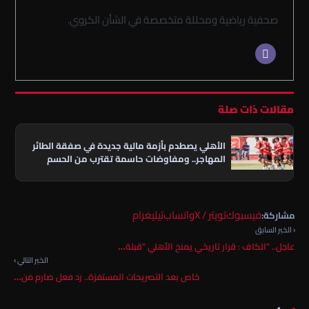
صحفية رياضية ومحللة متخصصة في الشأن الكروي.
مقالات ذات صلة
الأهلي يصطدم بأزمة مالية جديدة في صفقة الطائر
المهاجر.. ومفاوضات حاسمة تقترب من الحسم
فيسبوك
تويتر / X
واتساب
تيليغرام
مشاركة:
‹ الخبر السابق
عاجل.. "الكاف : قرار تاريخي يمنح الأهلي "قبلة…
الخبر التالي ›
خاص بعد التصريحات المستفزة.. رد فعل صارم من…