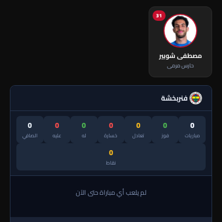
31
مصطفى شوبير
حارس مرمى
فنربخشة
0
0
0
0
0
0
0
مباريات
فوز
تعادل
خسارة
له
عليه
الصافي
0
نقاط
لم يلعب أي مباراة حتى الآن