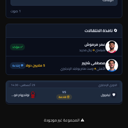
1 صوت
🔄 نافذة الانتقالات
عمر مرموش
✅ مؤكد
تشيلسي
→
ريال مدريد
مصطفى شزبير
5 ملايين دولا
💬 إشاعة
الأهلي
→
وست هام يونايتد الإنجليزي
الدوري الإنجليزي
29 أغسطس - 14:30
VS
🛡
ليفربول
نوتنجهام فورست
⏰ قادمة
⚠️ المجموعة غير موجودة