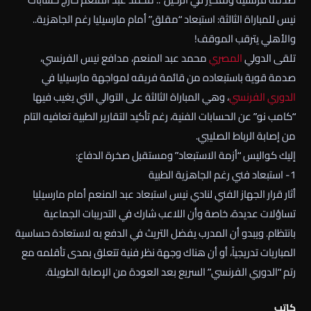
نيس للمباراة الثالثة: استبعاد “مقلق” أمام مارسيليا رغم الجاهزية..
والأهلي يترقب الموقف!
تلقى الدولي
المصري
محمد عبد المنعم، مدافع نيس الفرنسي،
صدمة قوية باستبعاده من قائمة فريقه لمواجهة مارسيليا في
الدوري الفرنسي
، وهي المباراة الثالثة على التوالي التي يغيب فيها
“كامب نو” عن الحسابات الفنية، رغم تأكيد التقارير الطبية تعافيه التام
من إصابة الرباط الصليبي.
إليك كواليس “أزمة الاستبعاد” ومستقبل صخرة الدفاع:
1- استبعاد فني رغم الجاهزية الطبية
أثار قرار الجهاز الفني لنادي نيس استبعاد عبد المنعم أمام مارسيليا
تساؤلات عديدة، خاصة وأن اللاعب شارك في التدريبات الجماعية
بانتظام. ويبدو أن المدرب يفضل التريث في الدفع به لاستعادة حساسية
المباريات تدريجياً، أو أن هناك وجهة نظر فنية تتعلق بمدى تأقلمه مع
رتم “الدوري الفرنسي” السريع بعد العودة من الإصابة الطويلة.
كاتب