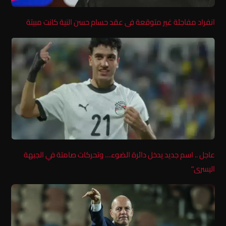
انفراد مفاجئة غير متوقعة فى عقد حسام حسن النية كانت مبيتة
عاجل .. اسم جديد يدخل دائرة الضوء… وتحركات صامتة في الجبهة
اليسرى”