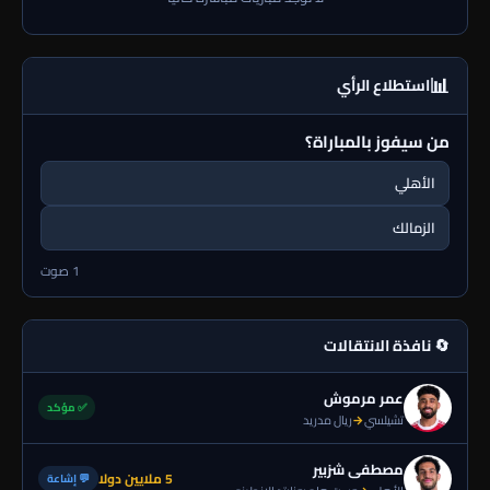
📊
استطلاع الرأي
من سيفوز بالمباراة؟
الأهلي
الزمالك
1 صوت
🔄 نافذة الانتقالات
عمر مرموش
✅ مؤكد
تشيلسي
→
ريال مدريد
مصطفى شزبير
5 ملايين دولا
💬 إشاعة