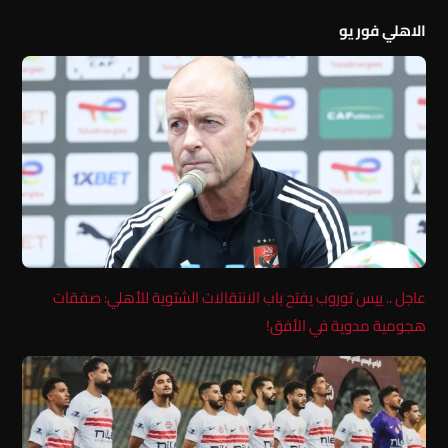
الاهلي فور يو
عاجل .. ييس توروب يفتح باب الانتقالات الشتوية للأهلي: صفقات
هجومية مدوية في الأفق!