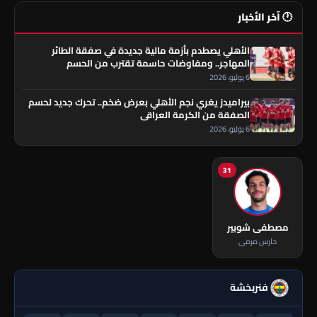
🕐 آخر الأخبار
الأهلي يصطدم بأزمة مالية جديدة في صفقة الطائر
المهاجر.. ومفاوضات حاسمة تقترب من الحسم
6 يوليو، 2026
بيراميدز يغري نجم الأهلي بعرض ضخم.. تحرك جديد لحسم
الصفقة من الكرمة العراقي
6 يوليو، 2026
31
مصطفى شوبير
حارس مرمى
فنربخشة