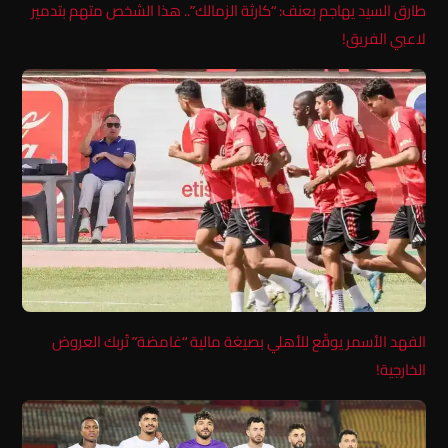
طارق السيد يهاجم بعنف: “كارثة الزمالك”.. هذا الشخص متهم بتدمير
لاعبي الفريق!
الفهد الأسمر يوقّع للأهلي بصيغة مالية “غامضة” تُربك العروض
الخارجية!