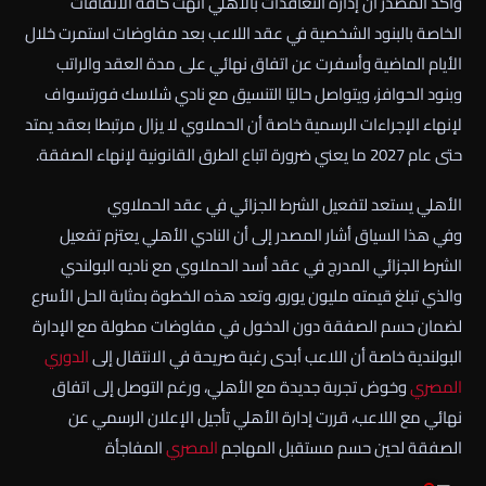
وأكد المصدر أن إدارة التعاقدات بالأهلي أنهت كافة الاتفاقات
الخاصة بالبنود الشخصية في عقد اللاعب بعد مفاوضات استمرت خلال
الأيام الماضية وأسفرت عن اتفاق نهائي على مدة العقد والراتب
وبنود الحوافز، ويتواصل حاليًا التنسيق مع نادي شلاسك فورتسواف
لإنهاء الإجراءات الرسمية خاصة أن الحملاوي لا يزال مرتبطا بعقد يمتد
حتى عام 2027 ما يعني ضرورة اتباع الطرق القانونية لإنهاء الصفقة.
الأهلي يستعد لتفعيل الشرط الجزائي في عقد الحملاوي
وفي هذا السياق أشار المصدر إلى أن النادي الأهلي يعتزم تفعيل
الشرط الجزائي المدرج في عقد أسد الحملاوي مع ناديه البولندي
والذي تبلغ قيمته مليون يورو، وتعد هذه الخطوة بمثابة الحل الأسرع
لضمان حسم الصفقة دون الدخول في مفاوضات مطولة مع الإدارة
البولندية خاصة أن اللاعب أبدى رغبة صريحة في الانتقال إلى
الدوري
المصري
وخوض تجربة جديدة مع الأهلي، ورغم التوصل إلى اتفاق
نهائي مع اللاعب، قررت إدارة الأهلي تأجيل الإعلان الرسمي عن
الصفقة لحين حسم مستقبل المهاجم
المصري
المفاجأة