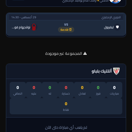
الأهلي
→
وست هام يونايتد الإنجليزي
الدوري الإنجليزي
29 أغسطس - 14:30
VS
🛡
ليفربول
نوتنجهام فورست
⏰ قادمة
⚠️ المجموعة غير موجودة
أتلتيك بلباو
0
0
0
0
0
0
0
مباريات
فوز
تعادل
خسارة
له
عليه
الصافي
0
نقاط
لم يلعب أي مباراة حتى الآن