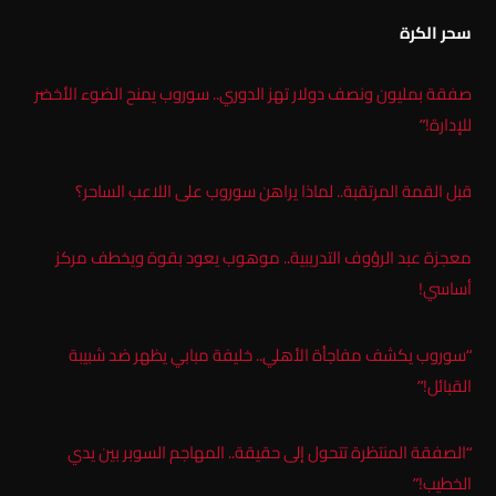
سحر الكرة
صفقة بمليون ونصف دولار تهز الدوري.. سوروب يمنح الضوء الأخضر
للإدارة!”
قبل القمة المرتقبة.. لماذا يراهن سوروب على اللاعب الساحر؟
معجزة عبد الرؤوف التدريبية.. موهوب يعود بقوة ويخطف مركز
أساسي!
“سوروب يكشف مفاجأة الأهلي.. خليفة مبابي يظهر ضد شبيبة
القبائل!”
“الصفقة المنتظرة تتحول إلى حقيقة.. المهاجم السوبر بين يدي
الخطيب!”