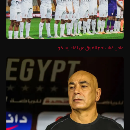
عاجل غياب نجم الفربق عن لقاء زيسكو