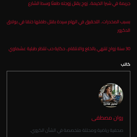
جريمة في شبرا الخيمة.. زوج يقتل زوجته طعنًا وسط الشارع
بسبب المخدرات.. التحقيق في اتهام سيدة بقتل طفلها خنقا في بولاق
الدكرور
30 سنة زواج تنتهي بالخلع والانتقام.. حكاية حب تنتظر طبلية عشماوي
كاتب
روان مصطفى
صحفية رياضية ومحللة متخصصة في الشأن الكروي.