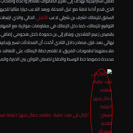
ضمن استراتيجية تهدف إلى تعزيز الصفوف بعناصر واعدة وأصحاب
الذي قدم أداءا لافتا مع غزل المحلة، ويعد اللاعب خيارا مثاليا لل
السابق للزمالك اشرف بن شرقي لاعب
الأهلي
الحالي والذي ارتبطت
التوقيع للزمالك، كما دخل الزمالك في مفاوضات موازية مع المها
بقميص زعيم الفلاحين، وينظر إلى بن حمودة كحل هجومي إضافي يمك
نهائي بعد، فإن مصادر داخل النادي أكدت أن المحادثات تسير بإيجابي
ملاءمتهما لطموحات الفريق، لا تقتصر خطة الزمالك على التعاقد م
محددة خصوصا خط الوسط والدفاع لضمان التوازن بين الخبرة والمه
“زلزال في ميت عقبة.. معتمد جمال يجهز ‘خليفة ميسي