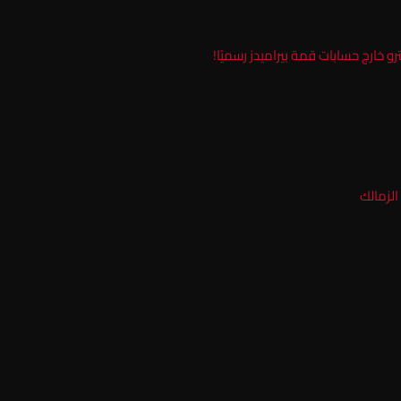
و خارج حسابات قمة بيراميدز رسميًا!
الزمالك