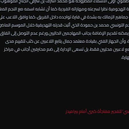
 طموح، أولى الأسماء المطروحة هو محمد أشرف بن شرقي الجناح الموهوب
جبهة الهجومية نظرا لسرعته ومهاراته الفردية كما أن تشابه اسمه مع النجم الم
 جماهير الزمالك به بشدة في فترة تواجده داخل الفريق، كما وافق اللاعب عل
جم التونسي محمد بن حمودة الذي أثبت قدرته التهديفية خلال الموسم الماض
نه تقديم الإضافة بجانب المهاجمين الحاليين.ورغم عدم التوصل إلى اتفاق
ة، وأن الجهاز الفني بقيادة معتمد جمال يتابع اللاعبين عن كثب لتقييم مدى
ع لاعبين محليين فقط، بل تسعى الإدارة إلى ضم محترفين أجانب في مراكز
ارة.
’ لتفجير مفاجأة كبرى أمام بيراميدز