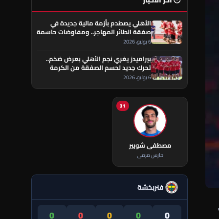
🕐 آخر الأخبار
الأهلي يصطدم بأزمة مالية جديدة في
صفقة الطائر المهاجر.. ومفاوضات حاسمة
تقترب من الحسم
6 يوليو، 2026
بيراميدز يغري نجم الأهلي بعرض ضخم..
تحرك جديد لحسم الصفقة من الكرمة
العراقي
6 يوليو، 2026
31
مصطفى شوبير
حارس مرمى
فنربخشة
0
0
0
0
0