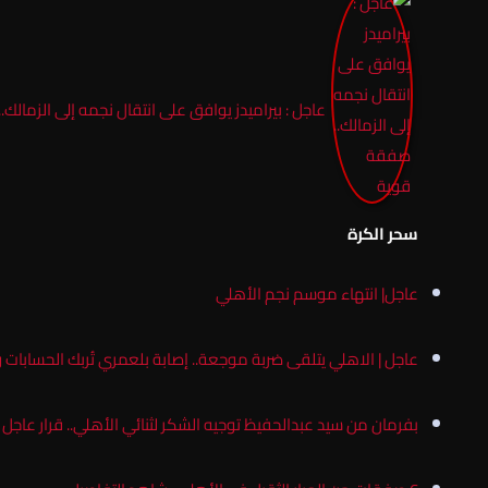
عاجل : بيراميدز يوافق على انتقال نجمه إلى الزمالك
سحر الكرة
عاجل| انتهاء موسم نجم الأهلي
عاجل | الاهلي يتلقى ضربة موجعة.. إصابة بلعمري تُربك الحسابات 
بفرمان من سيد عبدالحفيظ توجيه الشكر لثنائي الأهلي.. قرار عاجل