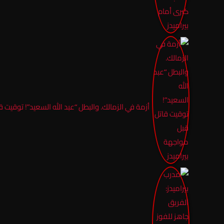
أزمة في الزمالك. والبطل “عبد الله السعيد”! توقيت ق