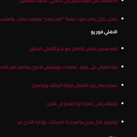
6 صفقات من العيار الثقيل في الأهلي.. شاهد التفاصيل
عاجل.. زلزال يضرب ميت عقبة! “القدر يغدر” بمعتمد جمال.. والمايستر
الاهلي فور يو
ناصر منسي يرفض التصالح مع نجم الأهلي السابق
ليلة القبض على بيزيرا.. تعليمات يورشيتش للاعبي بيراميدز قبل لقاء 
حسام حسن يزيد اشتعال مباراة الزمالك وبيراميدز
الزمالك ينعى اسرة كرة القدم فى النادى
إبراهيم عادل يحرج بيراميدز بـ3 تصريحات.. وإدارة النادي ترد