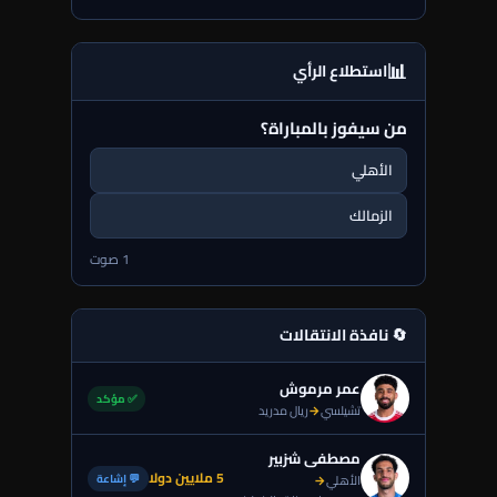
📊
استطلاع الرأي
من سيفوز بالمباراة؟
الأهلي
الزمالك
1 صوت
🔄 نافذة الانتقالات
عمر مرموش
✅ مؤكد
تشيلسي
→
ريال مدريد
مصطفى شزبير
5 ملايين دولا
💬 إشاعة
الأهلي
→