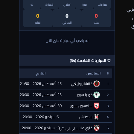
مباريات
فوز
تعادل
خسارة
له
غربي
0
0
0
ى
عليه
الصافي
نقاط
ي
لم يلعب أي مباراة حتى الآن
⏰ المباريات القادمة (34)
#
المنافس
التاريخ
الحالة
15 أغسطس 2026 - 21:30
1
غنتشلر بيرليغي
⏰ قادمة
23 أغسطس 2026 - 20:00
2
قونيا سبور
⏰ قادمة
30 أغسطس 2026 - 20:00
3
سامسون سبور
⏰ قادمة
6 سبتمبر 2026 - 20:00
4
بشكتاش
⏰ قادمة
13 سبتمبر 2026 - 20:00
5
غازي عنتاب بي.بي.كي.
⏰ قادمة