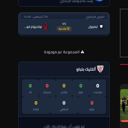
وست هام يونايتد الإنجليزي
الدوري الإنجليزي
29 أغسطس - 14:30
VS
🛡
ليفربول
نوتنجهام فورست
⏰ قادمة
⚠️ المجموعة غير موجودة
أتلتيك بلباو
0
0
0
0
0
مباريات
فوز
تعادل
خسارة
له
0
0
0
عليه
الصافي
نقاط
لم يلعب أي مباراة حتى الآن