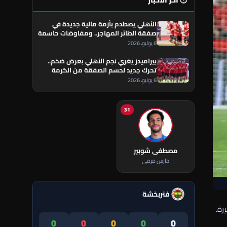
🕐 آخر الأخبار
الأهلي يصطدم بأزمة مالية جديدة في
صفقة الطائر المهاجر.. ومفاوضات حاسمة
تقترب من الحسم
6 يوليو، 2026
بيراميدز يغري نجم الأهلي بعرض ضخم..
تحرك جديد لحسم الصفقة من الكرمة
العراقي
6 يوليو، 2026
31
مصطفى شوبير
حارس مرمى
فنربخشة
رة.
0
0
0
0
0