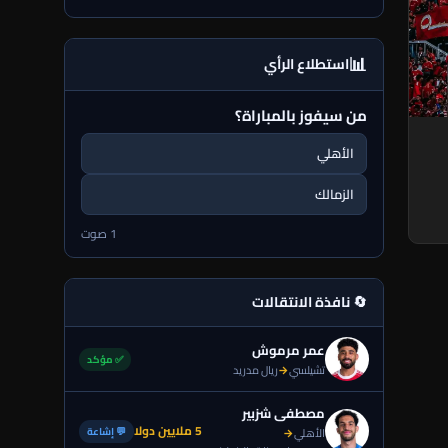
📊
استطلاع الرأي
من سيفوز بالمباراة؟
الأهلي
الزمالك
1 صوت
🔄 نافذة الانتقالات
عمر مرموش
✅ مؤكد
تشيلسي
→
ريال مدريد
مصطفى شزبير
5 ملايين دولا
💬 إشاعة
الأهلي
→