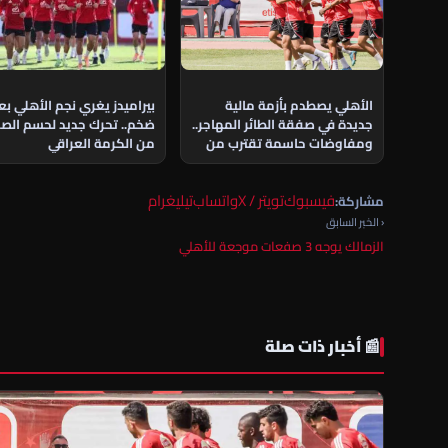
الأهلي يصطدم بأزمة مالية
بيراميدز يغري نجم الأهلي ب
جديدة في صفقة الطائر المهاجر..
ضخم.. تحرك جديد لحسم الص
ومفاوضات حاسمة تقترب من
من الكرمة العراقي
الحسم
فيسبوك
تويتر / X
واتساب
تيليغرام
مشاركة:
‹ الخبر السابق
الزمالك يوجه 3 صفعات موجعة للأهلي
📰 أخبار ذات صلة