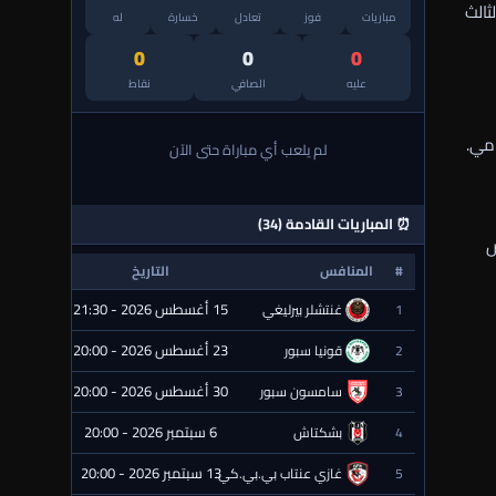
ثالث
مباريات
فوز
تعادل
خسارة
له
0
0
0
عليه
الصافي
نقاط
امي.
لم يلعب أي مباراة حتى الآن
⏰ المباريات القادمة (34)
ض
#
المنافس
التاريخ
الحالة
15 أغسطس 2026 - 21:30
1
غنتشلر بيرليغي
⏰ قادمة
23 أغسطس 2026 - 20:00
2
قونيا سبور
⏰ قادمة
30 أغسطس 2026 - 20:00
3
سامسون سبور
⏰ قادمة
6 سبتمبر 2026 - 20:00
4
بشكتاش
⏰ قادمة
13 سبتمبر 2026 - 20:00
5
غازي عنتاب بي.بي.كي.
⏰ قادمة