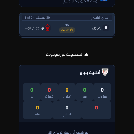
وست هام يونايتد الإنجليزي
الدوري الإنجليزي
29 أغسطس - 14:30
VS
🛡
ليفربول
نوتنجهام فورست
⏰ قادمة
⚠️ المجموعة غير موجودة
أتلتيك بلباو
0
0
0
0
0
مباريات
فوز
تعادل
خسارة
له
0
0
0
عليه
الصافي
نقاط
لم يلعب أي مباراة حتى الآن