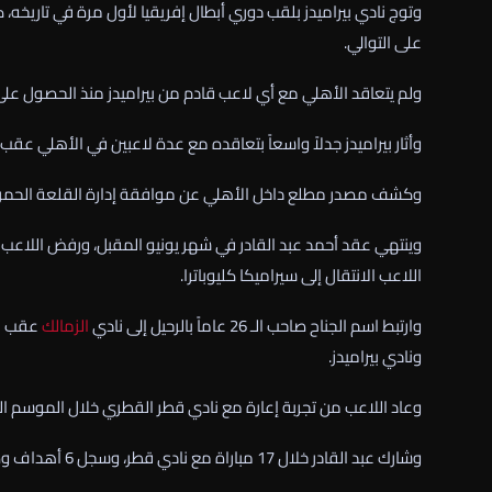
وتوج نادي بيراميدز بلقب دوري أبطال إفريقيا لأول مرة في تاريخه
على التوالي.
ولم يتعاقد الأهلي مع أي لاعب قادم من بيراميدز منذ الحصول عل
وأثار بيراميدز جدلاً واسعاً بتعاقده مع عدة لاعبين في الأهل
وكشف مصدر مطلع داخل الأهلي عن موافقة إدارة القلعة الحمراء على 
وينتهي عقد أحمد عبد القادر في شهر يونيو المقبل، ورفض اللاعب
اللاعب الانتقال إلى سيراميكا كليوباترا.
وارتبط اسم الجناح صاحب الـ 26 عاماً بالرحيل إلى نادي
الزمالك
عقب نه
ونادي بيراميدز.
وعاد اللاعب من تجربة إعارة مع نادي قطر القطري خلال الموسم ا
وشارك عبد القادر خلال 17 مباراة مع نادي قطر، وسجل 6 أهداف وصنع هدفاً لزملائه في الموسم الماضي.