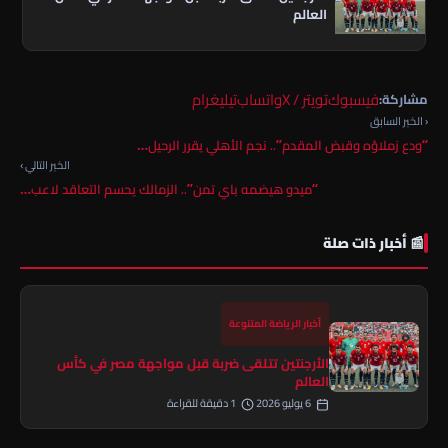
العالم
فيسبوك
تويتر / X
واتساب
تيليغرام
مشاركة:
‹ الخبر السابق
“ودع زملاؤه وقبض المقدم”.. نجم الأهلي يقرر الرحيل…
الخبر التالي ›
“ميدو هيضمه باي تمن”.. الزمالك يحسم التعاقد لاعب…
📰 أخبار ذات صلة
أخبار الرياضة المتنوعة
الأرجنتين تتلقى ضربة قبل مواجهة مصر في كأس
العالم
6 يوليو 2026
1 دقيقة للقراءة