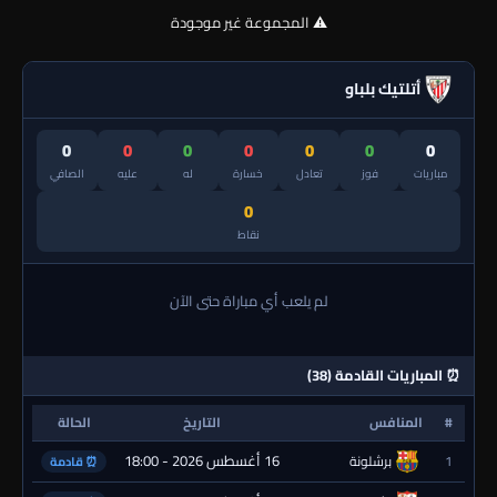
⚠️ المجموعة غير موجودة
أتلتيك بلباو
0
0
0
0
0
0
0
مباريات
فوز
تعادل
خسارة
له
عليه
الصافي
0
نقاط
لم يلعب أي مباراة حتى الآن
⏰ المباريات القادمة (38)
#
المنافس
التاريخ
الحالة
16 أغسطس 2026 - 18:00
1
برشلونة
⏰ قادمة