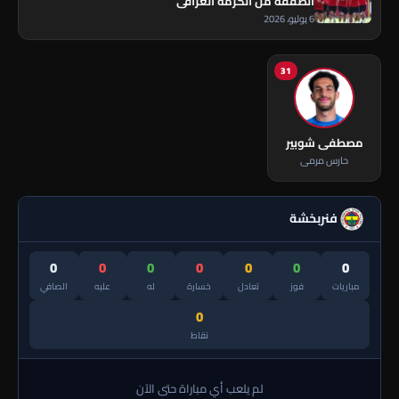
الصفقة من الكرمة العراقي
6 يوليو، 2026
31
مصطفى شوبير
حارس مرمى
فنربخشة
0
0
0
0
0
0
0
مباريات
فوز
تعادل
خسارة
له
عليه
الصافي
0
نقاط
لم يلعب أي مباراة حتى الآن