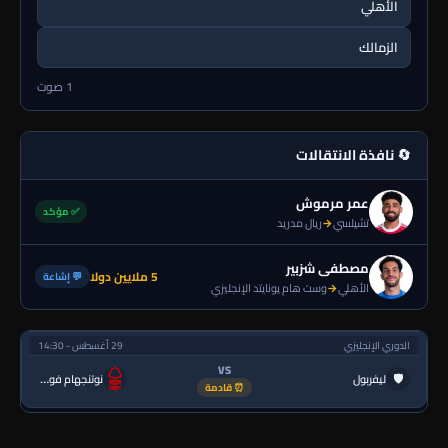
الأهلي
الزمالك
1 صوت
🔄 نافذة الانتقالات
عمر مرموش
✅ مؤكد
تشيلسي
→
ريال مدريد
مصطفى شزبير
5 ملايين دولا
💬 إشاعة
الأهلي
→
وست هام يونايتد الإنجليزي
الدوري الإنجليزي
29 أغسطس - 14:30
VS
🛡
ليفربول
نوتنجهام فورست
⏰ قادمة