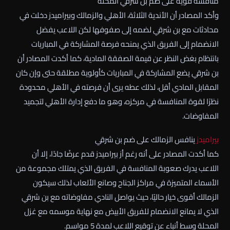
منافسة قوية على ضم بن شرقي المحلة
وأكد المصادر أن الأندية الثلاثة، الأهلي والزمالك وبيراميدز دخلت في
محادثات مع بن شرقي لضمه إلى صفوفها لكن اللاعب يفضل
الانضمام إلى الفريق الذي يمنحه فرصة المشاركة في المباريات
بانتظام بغض النظر عن قيمة الصفقة المادية، كما أكدت المصادر أن
بن شرقي يضع المشاركة في المباريات كأولوية مطلقة حتى وإن كان
المقابل المادي أقل، لذلك عطه يرى أن فرصته في الأهلي محدودة
نظرًا لقوة المنافسة في مركزه، وهو ما دفع إدارة الأهلي لتجميد
المفاوضات.
بيراميدز
ينافس الزمالك على ضم بن شرقي
كما أكدت المصادر على أنه رغم أز بيراميدز قدم عرضًا جادًا، إلا أن
اللاعب يدرك صعوبة المنافسة في الفريق الذي يمتلك مجموعة من
الأسماء المتميزة في مراكز الجناح وصانع الألعاب لذلك سيكون
الزمالك أقوى خيار حاليًا، حيث يواصل النادي مفاوضاته مع بن شرقي
الذي لا يمانع الانضمام للفريق الأبيض مع نهاية موسمه مع غزل
المحلة وسط أنباء عن توقيع اللاعب لمدة 5 مواسم.