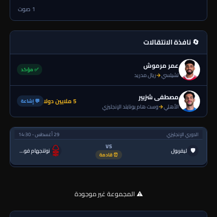
1 صوت
🔄 نافذة الانتقالات
عمر مرموش
✅ مؤكد
تشيلسي
→
ريال مدريد
مصطفى شزبير
5 ملايين دولا
💬 إشاعة
الأهلي
→
وست هام يونايتد الإنجليزي
الدوري الإنجليزي
29 أغسطس - 14:30
VS
🛡
ليفربول
نوتنجهام فورست
⏰ قادمة
⚠️ المجموعة غير موجودة