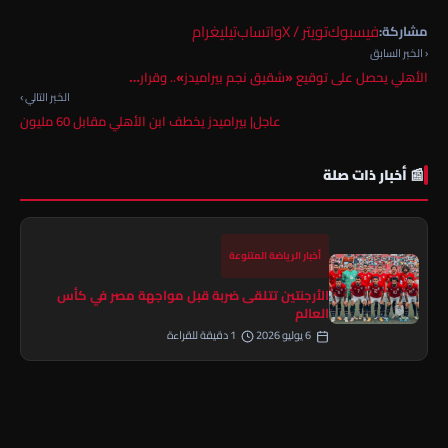
فيسبوك
تويتر / X
واتساب
تيليغرام
مشاركة:
‹ الخبر السابق
الأهلي يحصل على توقيع «شقيق نجم بيراميدز».. وقرار…
الخبر التالي ›
عاجل| بيراميدز يخطف ابن الأهلي مقابل 60 مليون
📰 أخبار ذات صلة
أخبار الرياضة المتنوعة
الأرجنتين تتلقى ضربة قبل مواجهة مصر في كأس
العالم
6 يوليو 2026
1 دقيقة للقراءة