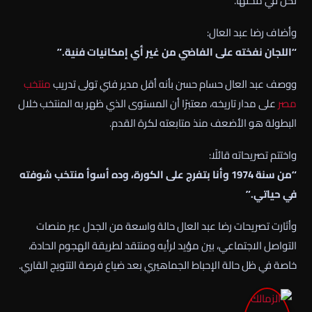
تكن في محلها.
وأضاف رضا عبد العال:
“اللجان نفخته على الفاضي من غير أي إمكانيات فنية.”
ووصف عبد العال حسام حسن بأنه أقل مدير فني تولى تدريب
منتخب
مصر
على مدار تاريخه، معتبرًا أن المستوى الذي ظهر به المنتخب خلال
البطولة هو الأضعف منذ متابعته لكرة القدم.
واختتم تصريحاته قائلًا:
“من سنة 1974 وأنا بتفرج على الكورة، وده أسوأ منتخب شوفته
في حياتي.”
وأثارت تصريحات رضا عبد العال حالة واسعة من الجدل عبر منصات
التواصل الاجتماعي، بين مؤيد لرأيه ومنتقد لطريقة الهجوم الحادة،
خاصة في ظل حالة الإحباط الجماهيري بعد ضياع فرصة التتويج القاري.