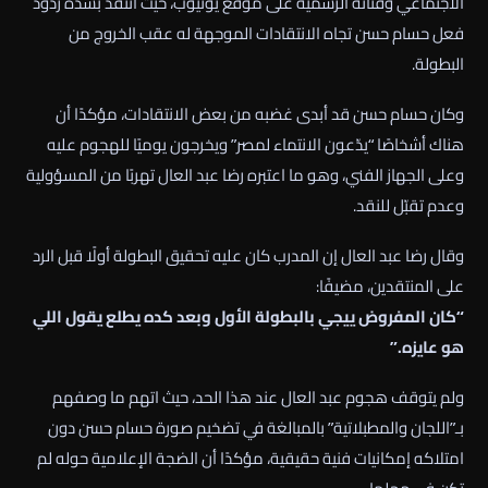
الاجتماعي وقناته الرسمية على موقع يوتيوب، حيث انتقد بشدة ردود
فعل حسام حسن تجاه الانتقادات الموجهة له عقب الخروج من
البطولة.
وكان حسام حسن قد أبدى غضبه من بعض الانتقادات، مؤكدًا أن
هناك أشخاصًا “يدّعون الانتماء لمصر” ويخرجون يوميًا للهجوم عليه
وعلى الجهاز الفني، وهو ما اعتبره رضا عبد العال تهربًا من المسؤولية
وعدم تقبّل للنقد.
وقال رضا عبد العال إن المدرب كان عليه تحقيق البطولة أولًا قبل الرد
على المنتقدين، مضيفًا:
“كان المفروض ييجي بالبطولة الأول وبعد كده يطلع يقول اللي
هو عايزه.”
ولم يتوقف هجوم عبد العال عند هذا الحد، حيث اتهم ما وصفهم
بـ”اللجان والمطبلاتية” بالمبالغة في تضخيم صورة حسام حسن دون
امتلاكه إمكانيات فنية حقيقية، مؤكدًا أن الضجة الإعلامية حوله لم