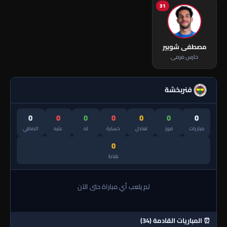
31
مصطفى شوبير
حارس مرمى
فنربخشة
0
0
0
0
0
0
0
مباريات
فوز
تعادل
خسارة
له
عليه
الصافي
0
نقاط
لم يلعب أي مباراة حتى الآن
⏰ المباريات القادمة (34)