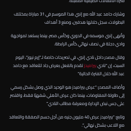
فترة الانتقالات الصيفية المقبلة.
وشارك حامد عبد الله مع إنبي هذا الموسم في 31 مباراة بمختلف
البطولات، سجل خلالها هدفين، وصنع 3 أهداف
وأنهى إنبي موسمه في الدوري وكأس مصر، بينما يستعد لمواجهة
وادي دجلة في نصف نهائي كأس الرابطة.
وقال مصدر داخل نادي إنبي، في تصريحات خاصة لـ”إرم نيوز”، اليوم
السبت، إن “نادي
بيراميدز
تقدم بالفعل بعرض جاد للتعاقد مع حامد
عبد الله خلال الفترة الحالية”
وأضاف المصدر: “عرض بيراميدز هو الوحيد الذي وصل بشكل رسمي
إلى طاولة المفاوضات، بينما كان عرض الأهلي شفهيًا فقط، واقتصر
على جس نبض الإدارة ومعرفة مطالب النادي”
وتابع: “بيراميدز عرض 40 مليون جنيه من أجل حسم الصفقة والتعاقد
مع اللاعب بشكل نهائي”.