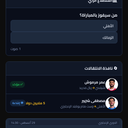
📊
استطلاع الرأي
من سيفوز بالمباراة؟
الأهلي
الزمالك
1 صوت
🔄 نافذة الانتقالات
عمر مرموش
✅ مؤكد
تشيلسي
→
ريال مدريد
مصطفى شزبير
5 ملايين دولا
💬 إشاعة
الأهلي
→
وست هام يونايتد الإنجليزي
الدوري الإنجليزي
29 أغسطس - 14:30