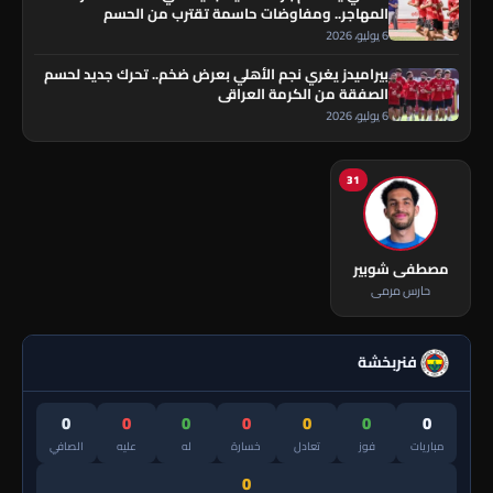
المهاجر.. ومفاوضات حاسمة تقترب من الحسم
6 يوليو، 2026
بيراميدز يغري نجم الأهلي بعرض ضخم.. تحرك جديد لحسم
الصفقة من الكرمة العراقي
6 يوليو، 2026
31
مصطفى شوبير
حارس مرمى
فنربخشة
0
0
0
0
0
0
0
مباريات
فوز
تعادل
خسارة
له
عليه
الصافي
0