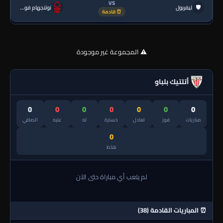
VS
🛡
ليفربول
نوتنجهام فورست
⏰ قادمة
⚠️ المجموعة غير موجودة
أتلتيك بلباو
0
0
0
0
0
0
0
مباريات
فوز
تعادل
خسارة
له
عليه
الصافي
0
نقاط
لم يلعب أي مباراة حتى الآن
⏰ المباريات القادمة (38)