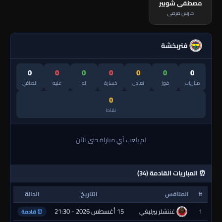
مصطفى شوبير
حارس مرمى
فنربخشة
0
0
0
0
0
0
0
مباريات
فوز
تعادل
خسارة
له
عليه
الصافي
0
نقاط
لم يلعب أي مباراة حتى الآن
⏰ المباريات القادمة (34)
#
المنافس
التاريخ
الحالة
15 أغسطس 2026 - 21:30
1
غنتشلر بيرليغي
⏰ قادمة