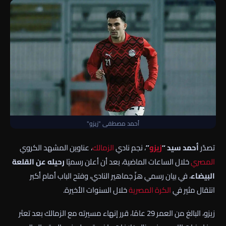
أحمد مصطفى "زيزو"
تصدّر
أحمد سيد “
زيزو
”
، نجم نادي
الزمالك
، عناوين المشهد الكروي
المصري
خلال الساعات الماضية، بعد أن أعلن رسميًا
رحيله عن القلعة
البيضاء
، في بيان رسمي هزّ جماهير النادي، وفتح الباب أمام أكبر
انتقال مثير في
الكرة المصرية
خلال السنوات الأخيرة.
زيزو، البالغ من العمر 29 عامًا، قرر إنهاء مسيرته مع الزمالك بعد تعثر