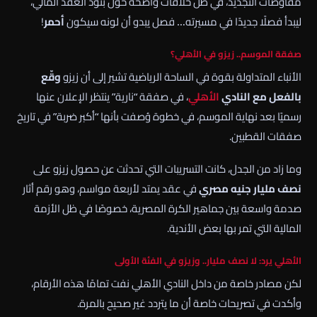
مفاوضات التجديد، في ظل خلافات واضحة حول بنود العقد المالي،
ليبدأ فصلًا جديدًا في مسيرته… فصل يبدو أن لونه سيكون
أحمر
!
صفقة الموسم.. زيزو في الأهلي؟
الأنباء المتداولة بقوة في الساحة الرياضية تشير إلى أن زيزو
وقّع
بالفعل مع النادي
الأهلي
، في صفقة “نارية” ينتظر الإعلان عنها
رسميًا بعد نهاية الموسم، في خطوة وُصفت بأنها “أكبر ضربة” في تاريخ
صفقات القطبين.
وما زاد من الجدل، كانت التسريبات التي تحدثت عن حصول زيزو على
نصف مليار جنيه مصري
في عقد يمتد لأربعة مواسم، وهو رقم أثار
صدمة واسعة بين جماهير الكرة المصرية، خصوصًا في ظل الأزمة
المالية التي تمر بها بعض الأندية.
الأهلي يرد: لا نصف مليار.. وزيزو في الفئة الأولى
لكن مصادر خاصة من داخل النادي الأهلي نفت تمامًا هذه الأرقام،
وأكدت في تصريحات خاصة أن ما يتردد غير صحيح بالمرة.