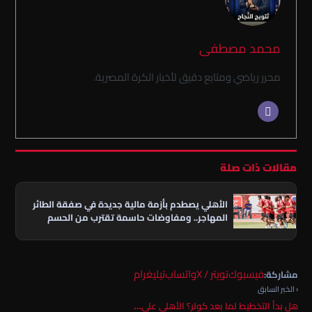
محمد مصطفى
محرر رياضي ومتابع دقيق لأخبار الكرة المصرية.
مقالات ذات صلة
الأهلي يصطدم بأزمة مالية جديدة في صفقة الطائر
المهاجر.. ومفاوضات حاسمة تقترب من الحسم
فيسبوك
تويتر / X
واتساب
تيليغرام
مشاركة:
‹ الخبر السابق
هل بدأ التخطيط لما بعد كولر؟ الأهلي على…