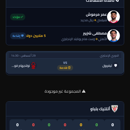
🔄 نافذة الانتقالات
عمر مرموش
✅ مؤكد
تشيلسي
→
ريال مدريد
مصطفى شزبير
5 ملايين دولا
💬 إشاعة
الأهلي
→
وست هام يونايتد الإنجليزي
الدوري الإنجليزي
29 أغسطس - 14:30
VS
🛡
ليفربول
نوتنجهام فورست
⏰ قادمة
⚠️ المجموعة غير موجودة
أتلتيك بلباو
0
0
0
0
0
0
0