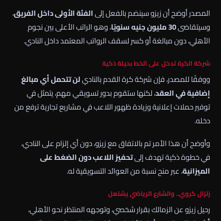
المصدر أوضح أن زيزو سينضم بالفعل إلى
الفئة الأولى داخل الفريق
،
وسيتقاضى
30 مليون جنيه سنويًا
، وهو الراتب الأعلى بين نجوم
الأهلي، دون مبالغة أو كسر لسقف الرواتب المعتمد داخل النادي.
شركة الكرة تدخل على الخط بحيلة ذكية
ووفقًا للمصدر، فإن شركة كرة القدم بالنادي
لن تتحمل أي مبالغ
إضافية في العقد
، لكنها ستقوم بدور تسويقي مهم، يتمثل في
توفير حملات إعلانية وزيادة ظهور اللاعب في مشاريع تجارية ترفع من
دخله.
وأوضح أن هذا الأمر تم بالاتفاق مع زيزو، دون أي إلزام على النادي،
في خطوة ذكية تهدف إلى
تحفيز اللاعب دون الضغط على
الميزانية
، عبر منح نسبة من العوائد التسويقية له.
زلزال كروي.. والشارع الرياضي يشتعل
رحيل زيزو عن الزمالك بقرار شخصي، وتوجهه المنتظر نحو الأهلي،