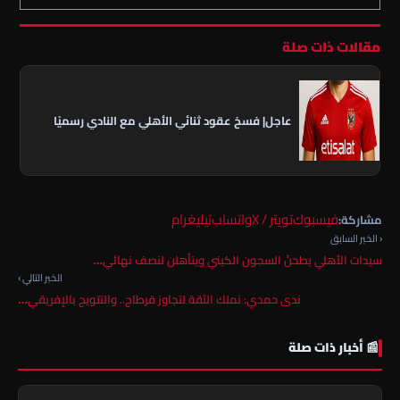
مقالات ذات صلة
عاجل| فسخ عقود ثنائي الأهلي مع النادي رسميًا
فيسبوك
تويتر / X
واتساب
تيليغرام
مشاركة:
‹ الخبر السابق
سيدات الأهلي يطحنّ السجون الكيني ويتأهلن لنصف نهائي…
الخبر التالي ›
ندى حمدي: نملك الثقة لتجاوز قرطاج.. والتتويج بالإفريقي…
📰 أخبار ذات صلة