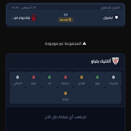
الدوري الإنجليزي
29 أغسطس - 14:30
VS
🛡
ليفربول
نوتنجهام فورست
⏰ قادمة
⚠️ المجموعة غير موجودة
أتلتيك بلباو
0
0
0
0
0
0
0
مباريات
فوز
تعادل
خسارة
له
عليه
الصافي
0
نقاط
لم يلعب أي مباراة حتى الآن