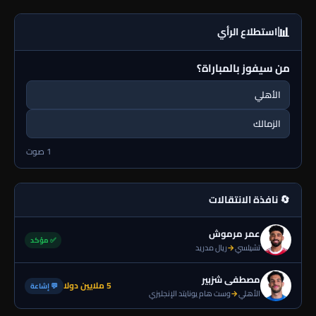
📊
استطلاع الرأي
من سيفوز بالمباراة؟
الأهلي
الزمالك
1 صوت
🔄 نافذة الانتقالات
عمر مرموش
✅ مؤكد
تشيلسي
→
ريال مدريد
مصطفى شزبير
5 ملايين دولا
💬 إشاعة
الأهلي
→
وست هام يونايتد الإنجليزي