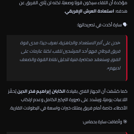
مؤكدة أن اللقاء سيكون قويًا وصعبًا، لكنه لن يُثني الفريق عن
هدفه:
استعادة العرش الإفريقي
.
🗣️ سارة أكدت في تصريحاتها:
«نحن على أتم الاستعداد والجاهزية، نعرف جيدًا مدى قوة
فريق قرطاج، فهو أحد المرشحين للقب، لكننا عازمات على
الفوز، وسنعقد محاضرة فنية لتحليل نقاط القوة والضعف
لديهم».
كما كشفت أن الجهاز الفني بقيادة
الكابتن إبراهيم فخر الدين
يُحفّز
اللاعبات يوميًا، ويشدد على ضرورة التركيز الكامل وعدم ارتكاب
الأخطاء، خاصة أمام فريق يمتلك خبرات واسعة في البطولات القارية.
🎯 وأضافت سارة بحماس: