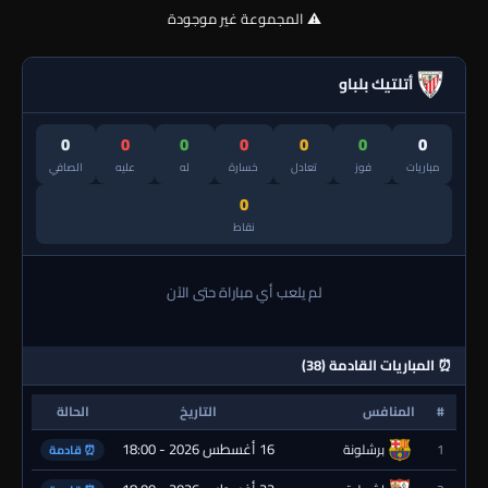
⚠️ المجموعة غير موجودة
أتلتيك بلباو
0
0
0
0
0
0
0
مباريات
فوز
تعادل
خسارة
له
عليه
الصافي
0
نقاط
لم يلعب أي مباراة حتى الآن
⏰ المباريات القادمة (38)
#
المنافس
التاريخ
الحالة
16 أغسطس 2026 - 18:00
1
برشلونة
⏰ قادمة