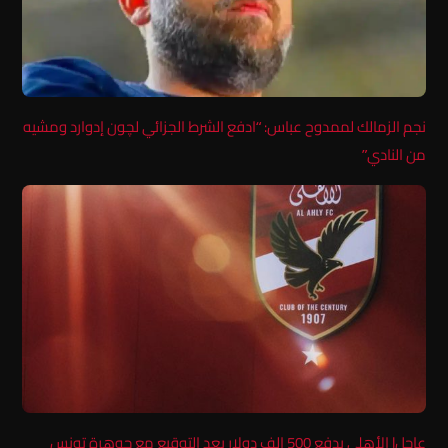
نجم الزمالك لممدوح عباس: “ادفع الشرط الجزائي لچون إدوارد ومشيه
من النادي”
عاجل| الأهلي يدفع 500 الف دولار بعد التوقيع مع جوهرة تونس