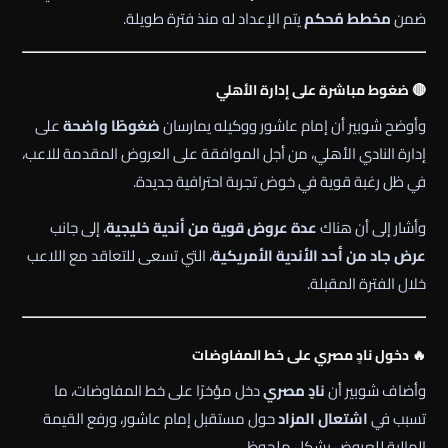
ضمن
مخطط مُحكم
يتم الإعداد له منذ فترة طويلة.
🔴 ضغوط مباشرة على إدارة الأهلي
وأوضح شوبير أن إمام عاشور ووكيله يمارسان
ضغوطًا واضحة
على
إدارة النادي الأهلي، من أجل الموافقة على العروض المقدمة للاعب،
في ظل رغبة قوية في خوض تجربة احترافية جديدة.
وأشار إلى أن هناك
عدة عروض قوية من أندية خليجية
، إلى جانب
عرض جاد من أحد الأندية الأمريكية
، التي تسعى للتعاقد مع اللاعب
خلال الفترة المقبلة.
🔥 دخول نادٍ مصري على خط المفاوضات
وأضاف شوبير أن
نادٍ مصري
دخل مؤخرًا على خط المفاوضات، ما
تسبب في
اشتعال المزاد
حول مستقبل إمام عاشور، ورفع القيمة
المالية للعروض بشكل ملحوظ.