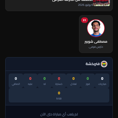
6 يوليو، 2026
31
مصطفى شوبير
حارس مرمى
فنربخشة
0
0
0
0
0
0
0
مباريات
فوز
تعادل
خسارة
له
عليه
الصافي
0
نقاط
لم يلعب أي مباراة حتى الآن