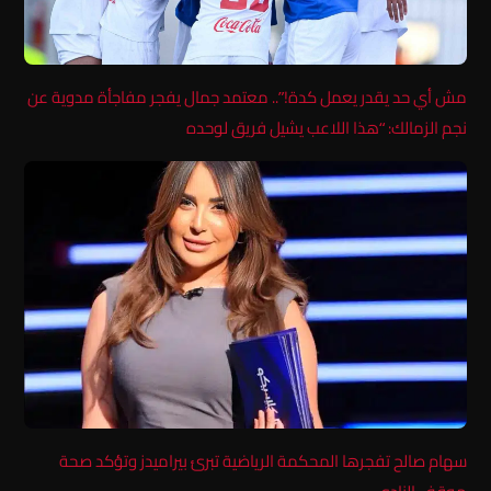
مش أي حد يقدر يعمل كدة!”.. معتمد جمال يفجر مفاجأة مدوية عن
نجم الزمالك: “هذا اللاعب يشيل فريق لوحده
سهام صالح تفجرها المحكمة الرياضية تبرئ بيراميدز وتؤكد صحة