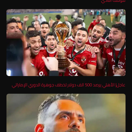
موقف النادي
عاجل| الأهلي يرصد 500 الف دولار لخطف جوهرة الدوري الإماراتي