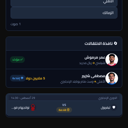
الأهلي
الزمالك
1 صوت
🔄 نافذة الانتقالات
عمر مرموش
✅ مؤكد
تشيلسي
→
ريال مدريد
مصطفى شزبير
5 ملايين دولا
💬 إشاعة
الأهلي
→
وست هام يونايتد الإنجليزي
الدوري الإنجليزي
29 أغسطس - 14:30
VS
🛡
ليفربول
نوتنجهام فورست
⏰ قادمة