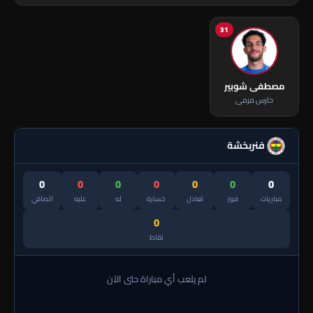
31
مصطفى شوبير
حارس مرمى
فنربخشة
0
0
0
0
0
0
0
مباريات
فوز
تعادل
خسارة
له
عليه
الصافي
0
نقاط
لم يلعب أي مباراة حتى الآن