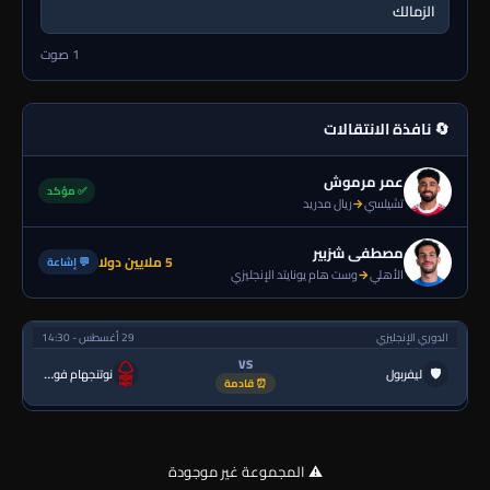
الزمالك
1 صوت
🔄 نافذة الانتقالات
عمر مرموش
✅ مؤكد
تشيلسي
→
ريال مدريد
مصطفى شزبير
5 ملايين دولا
💬 إشاعة
الأهلي
→
وست هام يونايتد الإنجليزي
الدوري الإنجليزي
29 أغسطس - 14:30
VS
🛡
ليفربول
نوتنجهام فورست
⏰ قادمة
⚠️ المجموعة غير موجودة