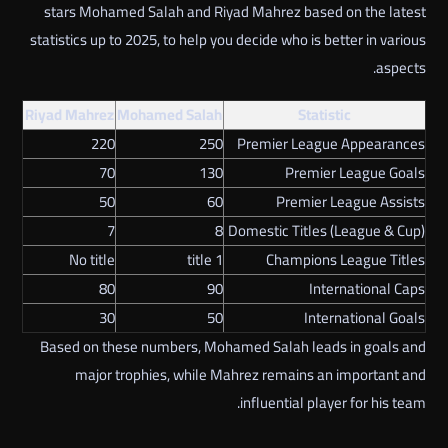
stars Mohamed Salah and Riyad Mahrez based on the latest
statistics up to 2025, to help you decide who is better in various
aspects.
Riyad Mahrez
Mohamed Salah
Statistic
220
250
Premier League Appearances
70
130
Premier League Goals
50
60
Premier League Assists
7
8
Domestic Titles (League & Cup)
No title
1 title
Champions League Titles
80
90
International Caps
30
50
International Goals
Based on these numbers, Mohamed Salah leads in goals and
major trophies, while Mahrez remains an important and
influential player for his team.