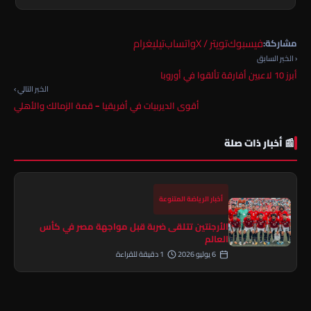
فيسبوك
تويتر / X
واتساب
تيليغرام
مشاركة:
‹ الخبر السابق
أبرز 10 لاعبين أفارقة تألقوا في أوروبا
الخبر التالي ›
أقوى الديربيات في أفريقيا – قمة الزمالك والأهلي
📰 أخبار ذات صلة
أخبار الرياضة المتنوعة
الأرجنتين تتلقى ضربة قبل مواجهة مصر في كأس
العالم
6 يوليو 2026
1 دقيقة للقراءة