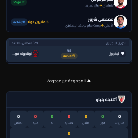
✅ مؤكد
تشيلسي
→
ريال مدريد
مصطفى شزبير
5 ملايين دولا
💬 إشاعة
الأهلي
→
وست هام يونايتد الإنجليزي
الدوري الإنجليزي
29 أغسطس - 14:30
VS
🛡
ليفربول
نوتنجهام فورست
⏰ قادمة
⚠️ المجموعة غير موجودة
أتلتيك بلباو
0
0
0
0
0
0
0
مباريات
فوز
تعادل
خسارة
له
عليه
الصافي
0