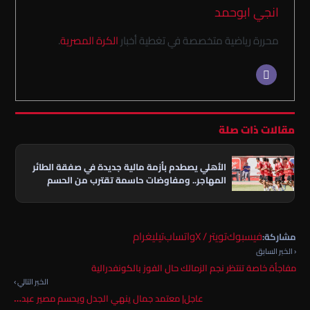
انجي ابوحمد
محررة رياضية متخصصة في تغطية أخبار
الكرة المصرية
.
مقالات ذات صلة
الأهلي يصطدم بأزمة مالية جديدة في صفقة الطائر
المهاجر.. ومفاوضات حاسمة تقترب من الحسم
فيسبوك
تويتر / X
واتساب
تيليغرام
مشاركة:
‹ الخبر السابق
مفاجأة خاصة تنتظر نجم الزمالك حال الفوز بالكونفدرالية
الخبر التالي ›
عاجل| معتمد جمال ينهي الجدل ويحسم مصير عبد…