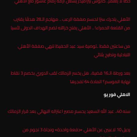
خطأ لا يغتفر.. كابوس بيراميدز يشعل أزمة إمام عاشور مع الأهلي
الأهلي يتحرك سرًا لحسم صفقة الرعب .. مهاجم الـ28 هدفًا يقترب
من القلعة الحمراء! .. الأهلي يفتح خزائنه لضم الهداف الدولى لأسيا
من ساعتين فقط ..توصية سيد عبد الحفيظ تنهي صفقة الأهلي
التبادلية وتطيح بثنائي
بعد ورطة الـ16 قضية.. هل يخسر الزمالك لقب الدوري بخصم 3 نقاط
نهاية الموسم؟ المادة 64 تفجرها
الاهلي فور يو
سنه 40.. عبد الله السعيد يحسم مصير اعتزاله النهائي بعد قرار الزمالك
رحيل 10 لاعبين عن الأهلي «دفعة واحدة» ونجاة 3 نجوم من