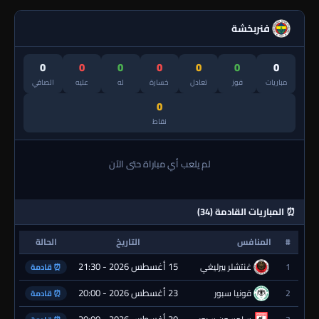
فنربخشة
0
0
0
0
0
0
0
مباريات
فوز
تعادل
خسارة
له
عليه
الصافي
0
نقاط
لم يلعب أي مباراة حتى الآن
⏰ المباريات القادمة (34)
#
المنافس
التاريخ
الحالة
15 أغسطس 2026 - 21:30
1
غنتشلر بيرليغي
⏰ قادمة
23 أغسطس 2026 - 20:00
2
قونيا سبور
⏰ قادمة