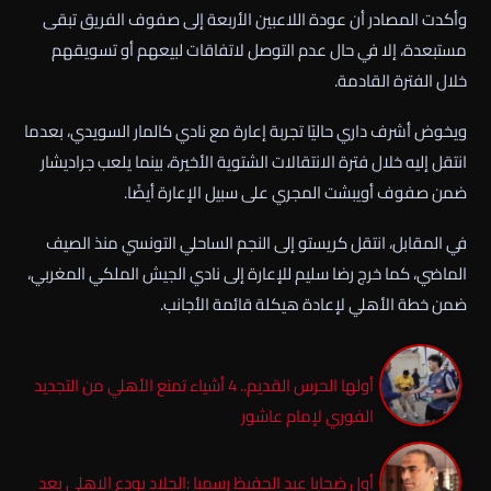
وأكدت المصادر أن عودة اللاعبين الأربعة إلى صفوف الفريق تبقى
مستبعدة، إلا في حال عدم التوصل لاتفاقات لبيعهم أو تسويقهم
خلال الفترة القادمة.
ويخوض أشرف داري حاليًا تجربة إعارة مع نادي كالمار السويدي، بعدما
انتقل إليه خلال فترة الانتقالات الشتوية الأخيرة، بينما يلعب جراديشار
ضمن صفوف أويبشت المجري على سبيل الإعارة أيضًا.
في المقابل، انتقل كريستو إلى النجم الساحلي التونسي منذ الصيف
الماضي، كما خرج رضا سليم للإعارة إلى نادي الجيش الملكي المغربي،
ضمن خطة الأهلي لإعادة هيكلة قائمة الأجانب.
أولها الحرس القديم.. 4 أشياء تمنع الأهلي من التجديد
الفوري لإمام عاشور
أول ضحايا عبد الحفيظ رسميا :الجلاد يودع الاهلي بعد