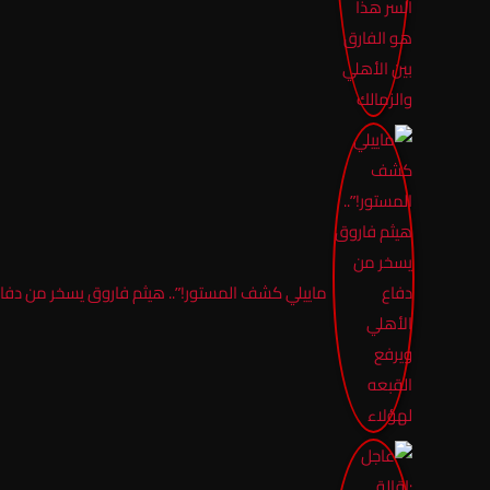
ماييلي كشف المستور!”.. هيثم فاروق يسخر من دفاع