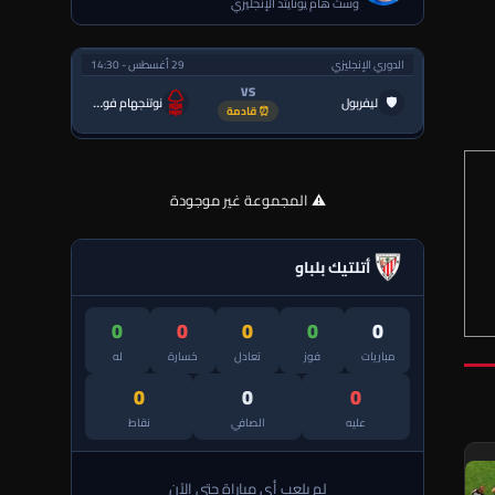
وست هام يونايتد الإنجليزي
الدوري الإنجليزي
29 أغسطس - 14:30
VS
🛡
ليفربول
نوتنجهام فورست
⏰ قادمة
⚠️ المجموعة غير موجودة
أتلتيك بلباو
0
0
0
0
0
مباريات
فوز
تعادل
خسارة
له
0
0
0
عليه
الصافي
نقاط
لم يلعب أي مباراة حتى الآن