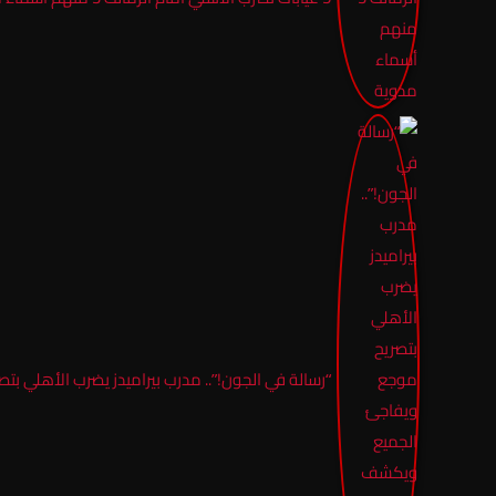
“رسالة في الجون!”.. مدرب بيراميدز يضرب الأهلي ب