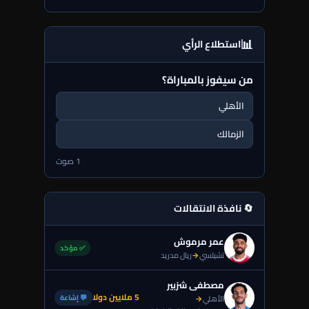
📊
استطلاع الرأي
من سيفوز بالمباراة؟
الأهلي
الزمالك
1 صوت
🔄 نافذة الانتقالات
عمر مرموش
✅ مؤكد
تشيلسي
→
ريال مدريد
مصطفى شزبير
5 ملايين دولا
💬 إشاعة
الأهلي
→