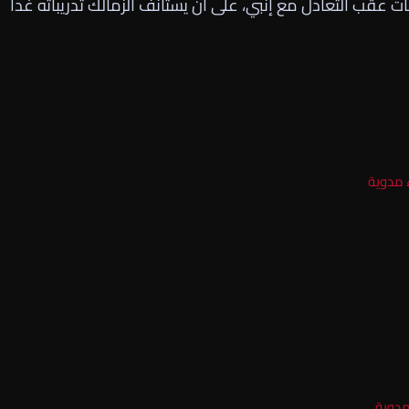
ات عقب التعادل مع إنبي، على أن يستأنف الزمالك تدريباته غداً