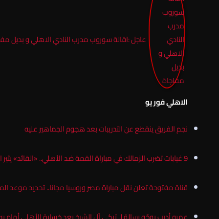
عاجل :اقالة سوروب مدرب النادي الاهلي و بديل مفا
الاهلي فور يو
نجم الفريق ينقطع عن التدريبات بعد هجوم الجماهير عليه
9 غيابات تضرب الزمالك في مباراة القمة ضد الأهلي.. «القائد» يثير الغموض
قناة مفتوحة تعلن نقل مباراة مصر وروسيا مجانا.. تحديد موعد ال
عمرو أديب يوجّه رسالة لـ تركي آل الشيخ بعد خسارة الأهلي أمام بير