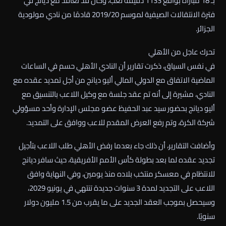
بـ 18 مباراة بواقع 1133 دقيقة لعب، وكان قد تعاقد مع ديانج في
فترة الانتقالات الصيفية لموسم 2019/20 قادمًا من نادي مولودية
الجزائر.
تحرك عاجل من الأهلي
في نفس السياق، ذكرت تقارير أن النادي الأهلي حسم في الساعات
الماضية الاتفاق مع الدولي المالي أليو ديانج من أجل تمديد عقده مع
النادي، مشيرة إلى أنه تم عقد جلسة مع وكيل اللاعب بالتنسيق مع
أليو ديانج بحضور سيد عبد الحفيظ عضو مجلس الإدارة وأحد مسؤولي
شركة الكرة، وتم رفع العرض المقدم للاعب ووافق على التمديد.
وأضافت التقارير، أن ذلك جاء بعدما رفض الأهلي طلب اللاعب بتأجيل
تجديد عقده لما بعد بطولة كأس الأمم الأفريقية، حيث سافر ديانج
للانتظام في معسكر منتخب بلاده منذ يومين، وفي النهاية وافق
اللاعب على التجديد لمدة 3 سنوات جديدة تنتهي في يونيو 2029،
وسيحصل بموجب العقد الجديد على ما يقرب من 1.5 مليون دولار
سنويًا.