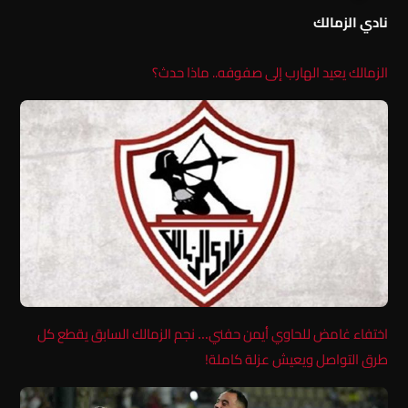
نادي الزمالك
الزمالك يعيد الهارب إلى صفوفه.. ماذا حدث؟
اختفاء غامض للحاوي أيمن حفني… نجم الزمالك السابق يقطع كل
طرق التواصل ويعيش عزلة كاملة!