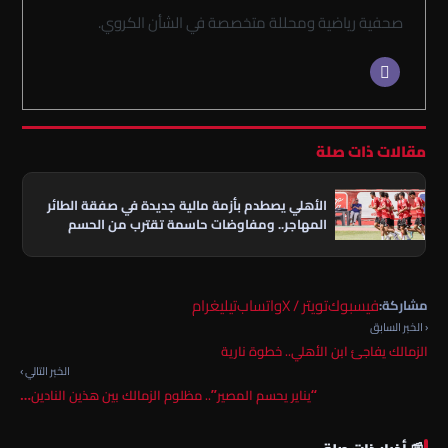
صحفية رياضية ومحللة متخصصة في الشأن الكروي.
مقالات ذات صلة
الأهلي يصطدم بأزمة مالية جديدة في صفقة الطائر
المهاجر.. ومفاوضات حاسمة تقترب من الحسم
فيسبوك
تويتر / X
واتساب
تيليغرام
مشاركة:
‹ الخبر السابق
الزمالك يفاجئ ابن الأهلي.. خطوة نارية
الخبر التالي ›
“يناير يحسم المصير”.. مظلوم الزمالك بين هذين النادين…