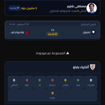
مصطفى شزبير
5 ملايين دولا
💬 إشاعة
الأهلي
→
وست هام يونايتد الإنجليزي
الدوري الإنجليزي
29 أغسطس - 14:30
VS
🛡
ليفربول
نوتنجهام فورست
⏰ قادمة
⚠️ المجموعة غير موجودة
أتلتيك بلباو
0
0
0
0
0
0
0
مباريات
فوز
تعادل
خسارة
له
عليه
الصافي
0
نقاط