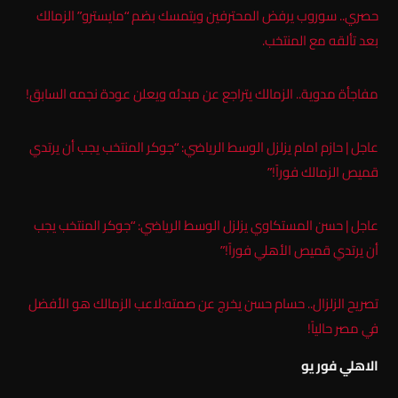
حصري.. سوروب يرفض المحترفين ويتمسك بضم “مايسترو” الزمالك
بعد تألقه مع المنتخب.
مفاجأة مدوية.. الزمالك يتراجع عن مبدئه ويعلن عودة نجمه السابق!
عاجل | حازم امام يزلزل الوسط الرياضي: “جوكر المنتخب يجب أن يرتدي
قميص الزمالك فوراً!”
عاجل | حسن المستكاوي يزلزل الوسط الرياضي: “جوكر المنتخب يجب
أن يرتدي قميص الأهلي فوراً!”
تصريح الزلزال.. حسام حسن يخرج عن صمته:لاعب الزمالك هو الأفضل
في مصر حالياً!
الاهلي فور يو