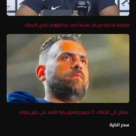
صفقة مجانية من نار.. هدية أحمد عبدالرؤوف لنادي الزمالك
عصيان في الزمالك.. 3 نجوم يرفعون راية التمرد على جون إدوارد
سحر الكرة