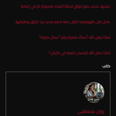
مشهد مرعب صور توثق لحظة انفجار ماسورة غاز في إمبابة
عاجل قبل ظهورهما الأول معا مصير هدير عيد الرازق وطليقها..
لماذا يقبل الله أعمالًا صغيرة وتُرد أعمال كبيرة؟
لماذا جعل الله الإنسان خليفة في الأرض؟
كاتب
روان مصطفى