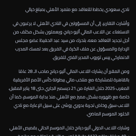
نادي سعودي يخطط للتعاقد مع متمرد الأهلي بمبلغ خيالي
وأشارت التقارير، إلى أن المسؤولين في النادي الأهلي لا يرغبون في
الاستغناء عن اللاعب المالي أليو ديانج، ويعملون بشكل مكثف من
أجل تجديد التعاقد معه، بتحرك من سيد عبد الحفيظ عضو مجلس
الإدارة والمسؤول عن ملف الكرة في الفريق بعد تمسك المدرب
الدنماركي ييس توروب المدير الفني للفريق.
ومن المقرر أن يشارك اللاعب المالي أليو ديانج صاحب الـ 28 عامًا
بالقاهرة للمشاركة مع منتخب مالي ببطولة كأس الأمم الأفريقية
المغرب 2025 خلال الفترة من 21 ديسمبر الجاري حتى 18 يناير المقبل،
خاصة مع ظهوره بشكل مميز مع الأهلي منذ بداية الموسم، كما أن
اللاعب سبق وخاض تجربة بدوري روشن على سبيل الإعارة مع نادي
الخلود الموسم الماضي.
وشارك اللاعب الدولي أليو ديانج خلال الموسم الحالي بقميص الأهلي