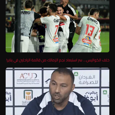
خلف الكواليس… سر استبعاد نجم الزمالك من قائمة الراحلين في يناير!