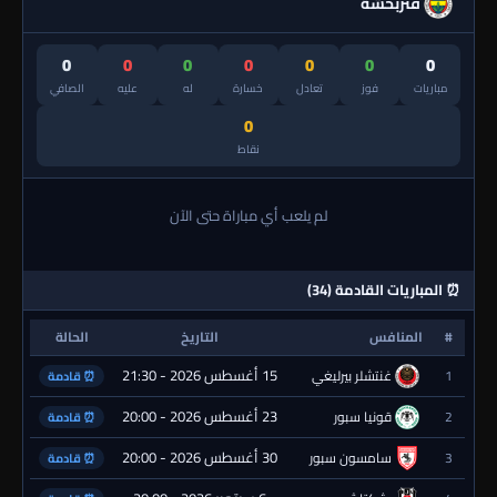
فنربخشة
0
0
0
0
0
0
0
مباريات
فوز
تعادل
خسارة
له
عليه
الصافي
0
نقاط
لم يلعب أي مباراة حتى الآن
⏰ المباريات القادمة (34)
#
المنافس
التاريخ
الحالة
15 أغسطس 2026 - 21:30
1
غنتشلر بيرليغي
⏰ قادمة
23 أغسطس 2026 - 20:00
2
قونيا سبور
⏰ قادمة
30 أغسطس 2026 - 20:00
3
سامسون سبور
⏰ قادمة