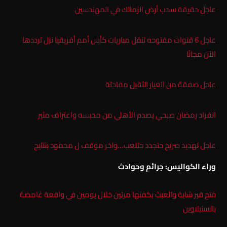
عاجل حقيقة سحب أرض الزمالك في المهندسين
عاجل 6 قنوات مفتوحه تنقل مباريات كأس أمم أفريقيا نزل ترددها
الآن مجانًا
عاجل صفقة من العيار الثقيل مفاجئة
انفراد رمضان صبحي يصدم الأهلي من محبسه واعتراف مثير
عاجل تهديد صريح حتجدد حتلعب…واخر موقف ل محمود بنتايج
وراء الكواليس: جرائم وحوادث
فتح قبر شابة والعبث بكفنها مرتين خلال يومين في واقعة غامضة
بالسنبلاوين