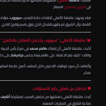
أشعلت
عاشقة
الأهلي
، المعروفة بانتمائها الكبير للقلعة الحمر
في
الدوري المصري
الممتاز.
فقد وجهت عاشقة الأهلي انتقادات حادة للمدرب
سوروب
، مؤكدة
القمة، وأن الفريق لم يظهر بالشكل الذي يليق باسم وتاريخ النادي.
🧩 عاشقة الأهلي: “سوروب يتحمل التعادل بالكامل”
أكدت عاشقة الأهلي أن إشراك
طاهر محمد
في مركز رأس الحربة كا
وقالت: “كيف يتم الاعتماد على طاهر بينما يجلس
جراديشار
على دكة
وأضافت أن سوء توظيف اللاعبين داخل الملعب أصبح علامة استفهام
مبكر.
⚽️ تجاهل بن شرقي يثير التساؤلات
أبدت عاشقة الأهلي دهشتها من تجاهل المدرب لمشاركة
أشرف 
صناعة الفارق في المباريات الصعبة.