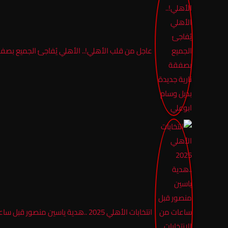
عاجل من قلب الأهلي!.. الأهلي يُفاجئ الجميع بصفق
انتخابات الأهلي 2025 ..هدية ياسين منصور قبل ساعات من الانتخابات ينهى مفاوضات الأهلي مع نجم بيراميدز