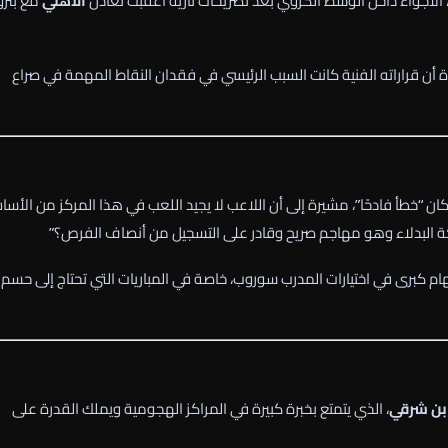
اء، الأجواء داخل الوسط الكروي بعد تصريحات نارية أعقبت تعادل
الأهلي
مع بتر
 أن قراراته الفنية كانت السبب الرئيسي في فقدان النقاط المهمة في صراع
ن “خطأ فادحًا”، مشيرة إلى أن اللاعب لا يجيد اللعب في هذا المركز من الأسا
 البدلاء وهو مهاجم صريح وقادر على التسجيل من أنصاف الفرص؟”
 كبرى في اختيارات المدرب سوروب، خاصة في المباريات التي تحتاج إلى حسم
بن شرقي
، الذي يتمتع بخبرة كبيرة في المراكز الهجومية ويملك القدرة على