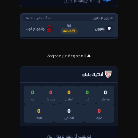
وست هام يونايتد الإنجليزي
الدوري الإنجليزي
29 أغسطس - 14:30
VS
🛡
ليفربول
نوتنجهام فورست
⏰ قادمة
⚠️ المجموعة غير موجودة
أتلتيك بلباو
0
0
0
0
0
مباريات
فوز
تعادل
خسارة
له
0
0
0
عليه
الصافي
نقاط
لم يلعب أي مباراة حتى الآن