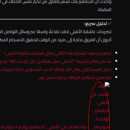
وأكدت أن الجماهير باتت تشعر بالقلق من تكرار نفس الأخطاء في أكث
المقبلة.
✅
تحليل سريع:
تصريحات عاشقة الأهلي لاقت تفاعلًا واسعًا عبر وسائل التواصل الاج
آخرون أن الفريق بحاجة إلى مزيد من الوقت لتحقيق الانسجام المط
ابراهيم سعيد: استمرار هذا الثنائي يعني استمرار سقوط الاهلي!
محسن صالح يفجرها: “الاهلي مش هيتعدل حتى لو جاب 100 مدرب عالمي المشكلة في لاعب واحد
حسن المستكاوي يفتح النار: إشراك الاعب المنحوس كارثة تدريبية ل
خبر مفرح لجماهير الزمالك برعاية حسين لبيب
ليلة الغضب في الأهلي.. الجماهير تهاجم 4 نجوم بعد التعادل مع بتروجت وتمدح هذا اللاعب