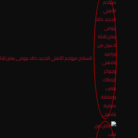
السفاح مهاجم الأهلي الجديد..خالد بيومى يعلن:ثلاث