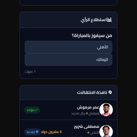
📊
استطلاع الرأي
من سيفوز بالمباراة؟
الأهلي
الزمالك
1 صوت
🔄 نافذة الانتقالات
عمر مرموش
✅ مؤكد
تشيلسي
→
ريال مدريد
مصطفى شزبير
5 ملايين دولا
💬 إشاعة
الأهلي
→