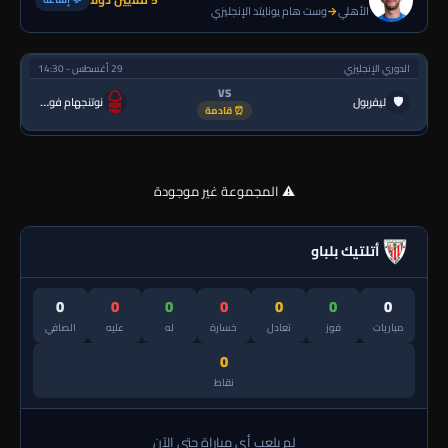
الأهلي
→
وست هام يونايتد الإنجليزي
الدوري الإنجليزي
29 أغسطس - 14:30
VS
🛡
ليفربول
نوتنجهام فورست
⏰ قادمة
⚠️ المجموعة غير موجودة
أتلتيك بلباو
0
0
0
0
0
0
0
مباريات
فوز
تعادل
خسارة
له
عليه
الصافي
0
نقاط
لم يلعب أي مباراة حتى الآن