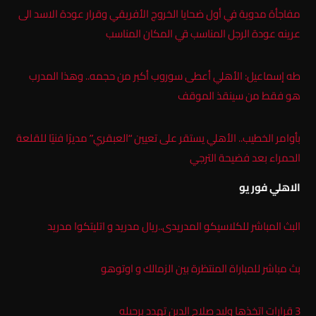
مفاجأة مدوية في أول ضحايا الخروج الأفريقي وقرار عودة الاسد الى
عرينه عودة الرجل المناسب قي المكان المناسب
طه إسماعيل: الأهلي أعطى سوروب أكبر من حجمه.. وهذا المدرب
هو فقط من سينقذ الموقف
بأوامر الخطيب.. الأهلي يستقر على تعيين “العبقري” مديرًا فنيًا للقلعة
الحمراء بعد فضيحة الترجي
الاهلي فور يو
البث المباشر للكلاسيكو المدريدى..ريال مدريد و اتليتكوا مدريد
بث مباشر للمباراة المنتظرة بين الزمالك و اوتوهو
3 قرارات اتخذها وليد صلاح الدين تهدد برحيله