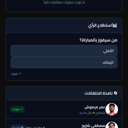
لا توجد مباريات مباشرة حالياً
📊
استطلاع الرأي
من سيفوز بالمباراة؟
الأهلي
الزمالك
1 صوت
🔄 نافذة الانتقالات
عمر مرموش
✅ مؤكد
تشيلسي
→
ريال مدريد
مصطفى شزبير
5 ملايين دولا
💬 إشاعة