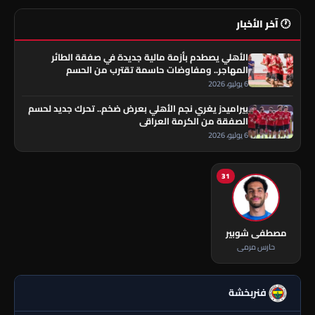
🕐 آخر الأخبار
الأهلي يصطدم بأزمة مالية جديدة في صفقة الطائر
المهاجر.. ومفاوضات حاسمة تقترب من الحسم
6 يوليو، 2026
بيراميدز يغري نجم الأهلي بعرض ضخم.. تحرك جديد لحسم
الصفقة من الكرمة العراقي
6 يوليو، 2026
31
مصطفى شوبير
حارس مرمى
فنربخشة