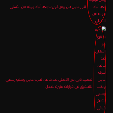
قرار عاجل من ييس توروب بعد أنباء رحيله من الأهلي
تصعيد ناري من الأهلي ضد كاف.. تحرك عاجل وطلب رسمي
للتحقيق في قرارات مثيرة للجدل!