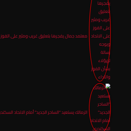
معتمد جمال يفجرها بتعليق غريب ومثير على الفوز عل
الزمالك يستعيد “الساحر الجديد” أمام الاتحاد السكند