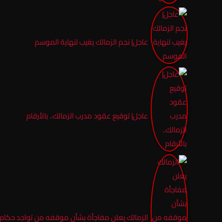
عاجل| نجم الزمالك يغيب لنهاية الموسم
عاجل| توقيع عقود مدرب الزمالك.. بالأرقام
الزمالك يعلن مفاجأة بشأن موقفه من تواجد حكام أ