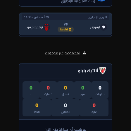
وست هام يونايتد الإنجليزي
الدوري الإنجليزي
29 أغسطس - 14:30
VS
🛡
ليفربول
نوتنجهام فورست
⏰ قادمة
⚠️ المجموعة غير موجودة
أتلتيك بلباو
0
0
0
0
0
مباريات
فوز
تعادل
خسارة
له
0
0
0
عليه
الصافي
نقاط
لم يلعب أي مباراة حتى الآن