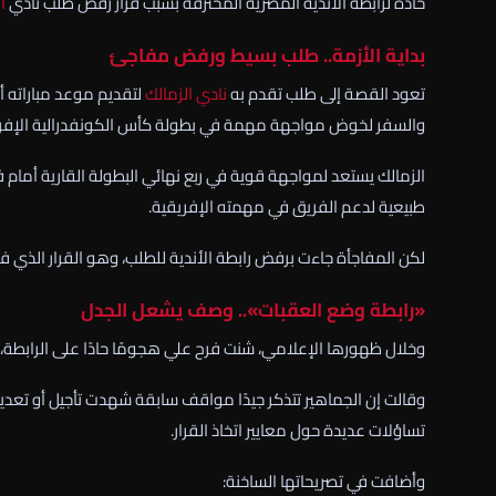
حادة لرابطة الأندية المصرية المحترفة بسبب قرار رفض طلب نادي
ا
بداية الأزمة.. طلب بسيط ورفض مفاجئ
تعود القصة إلى طلب تقدم به
نادي الزمالك
لتقديم موعد مباراته أ
والسفر لخوض مواجهة مهمة في بطولة
كأس الكونفدرالية الإفر
الزمالك يستعد لمواجهة قوية في ربع نهائي البطولة القارية أمام 
طبيعية لدعم الفريق في مهمته الإفريقية.
لكن المفاجأة جاءت برفض رابطة الأندية للطلب، وهو القرار الذي
«رابطة وضع العقبات».. وصف يشعل الجدل
وخلال ظهورها الإعلامي، شنت فرح علي هجومًا حادًا على الرابطة،
وقالت إن الجماهير تتذكر جيدًا مواقف سابقة شهدت تأجيل أو تعديل 
تساؤلات عديدة حول معايير اتخاذ القرار.
وأضافت في تصريحاتها الساخنة: