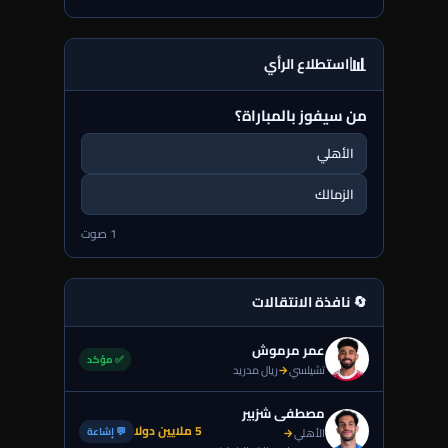
📊
استطلاع الرأي
من سيفوز بالمباراة؟
الأهلي
الزمالك
1 صوت
🔄 نافذة الانتقالات
عمر مرموش
✅ مؤكد
تشيلسي
→
ريال مدريد
مصطفى شزبير
5 ملايين دولا
💬 إشاعة
الأهلي
→