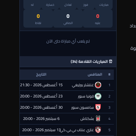
مباريات
فوز
تعادل
خسارة
له
0
0
0
عليه
الصافي
نقاط
داد
لم يلعب أي مباراة حتى الآن
وة
⏰ المباريات القادمة (34)
#
المنافس
التاريخ
الحالة
15 أغسطس 2026 - 21:30
1
غنتشلر بيرليغي
⏰ قادمة
23 أغسطس 2026 - 20:00
2
قونيا سبور
⏰ قادمة
30 أغسطس 2026 - 20:00
3
سامسون سبور
⏰ قادمة
6 سبتمبر 2026 - 20:00
4
بشكتاش
⏰ قادمة
13 سبتمبر 2026 - 20:00
5
غازي عنتاب بي.بي.كي.
⏰ قادمة