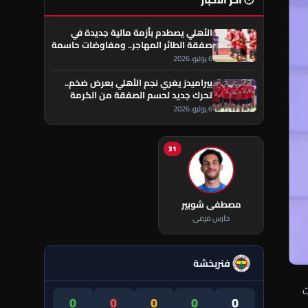
🕐 آخر الأخبار
الأهلي يصطدم بأزمة مالية جديدة في
صفقة الطائر المهاجر.. ومفاوضات حاسمة
تقترب من الحسم
6 يوليو، 2026
بيراميدز يغري نجم الأهلي بعرض ضخم..
تحرك جديد لحسم الصفقة من الكرمة
العراقي
6 يوليو، 2026
31
مصطفى شوبير
حارس مرمى
فنربخشة
ت
0
0
0
0
0