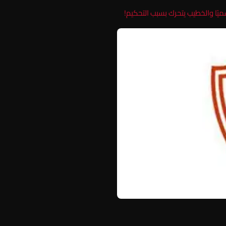
يًا والخطيب يتحرك بسبب التحكيم!