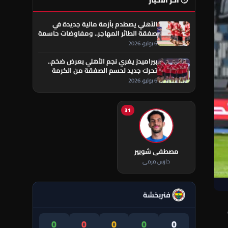
🕐 آخر الأخبار
الأهلي يصطدم بأزمة مالية جديدة في
صفقة الطائر المهاجر.. ومفاوضات حاسمة
تقترب من الحسم
6 يوليو، 2026
بيراميدز يغري نجم الأهلي بعرض ضخم..
تحرك جديد لحسم الصفقة من الكرمة
العراقي
6 يوليو، 2026
31
مصطفى شوبير
حارس مرمى
فنربخشة
ي
0
0
0
0
0