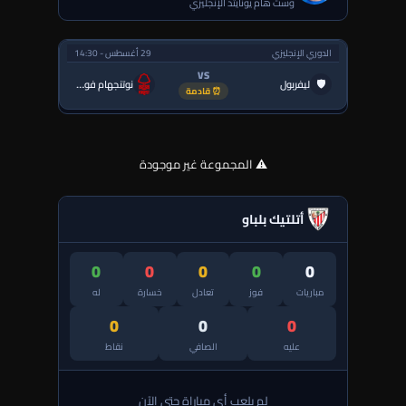
وست هام يونايتد الإنجليزي
الدوري الإنجليزي
29 أغسطس - 14:30
VS
🛡
ليفربول
نوتنجهام فورست
⏰ قادمة
⚠️ المجموعة غير موجودة
أتلتيك بلباو
0
0
0
0
0
مباريات
فوز
تعادل
خسارة
له
0
0
0
عليه
الصافي
نقاط
لم يلعب أي مباراة حتى الآن