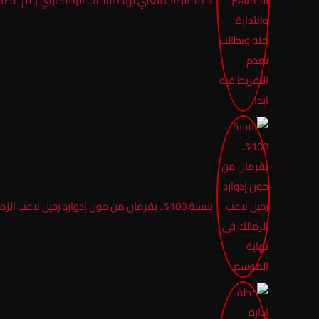
أحمد الطيب يتغني بهذا اللاعب الزملكاوي رغم غضب ا
بنسبة 100%.. بفرمان من جون إدوارد رحيل لاعب الزمالك في نهاية الموسم