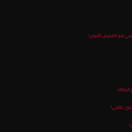
حلمي هو القميص الأبيض!
الزمالك
جنبي عالمي!
!