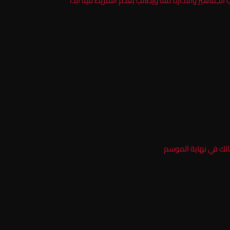
لجماهير والأدارة منه ويطالب بعدم التفريط فيه ابدا