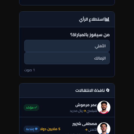
📊
استطلاع الرأي
من سيفوز بالمباراة؟
الأهلي
الزمالك
1 صوت
🔄 نافذة الانتقالات
عمر مرموش
✅ مؤكد
تشيلسي
→
ريال مدريد
مصطفى شزبير
5 ملايين دولا
💬 إشاعة
الأهلي
→