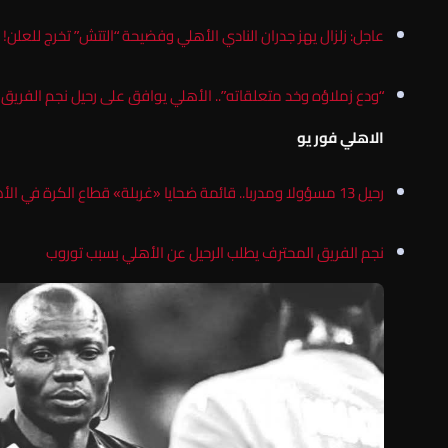
عاجل: زلزال يهز جدران النادي الأهلي وفضيحة “التتش” تخرج للعلن!
“ودع زملاؤه وخد متعلقاته”.. الأهلي يوافق على رحيل نجم الفريق 
الاهلي فور يو
رحيل 13 مسؤولا ومدربا.. قائمة ضحايا «غربلة» قطاع الكرة في الأهلي (خاص)
نجم الفريق المحترف يطلب الرحيل عن الأهلي بسبب توروب