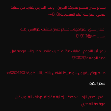
حسام حسن يحسم معركة العرين…وهذا الحارس يقترب من حماية
مرمى الفراعنة أمام السعودية!💥💥👀
اعتذار يسبق المواجهة… حسام حسن يكشف كواليس رهبة
إسبانيا!”👀🤔💥💥💥
3من أبرز النجوم .. غيابات مؤثره تضرب منتخب مصر والسعودية قبل
ودية الجمعة💥💥💥💥
صلاح يودّع ليفربول… وأمريكا تشتعل بانتظار الأسطورة!”💥💥💥💥👀
سحر الكرة
القدر يتحدى الزمالك مجددًا.. إصابة مفاجئة لهداف القلوب قبل
موقعة المصري