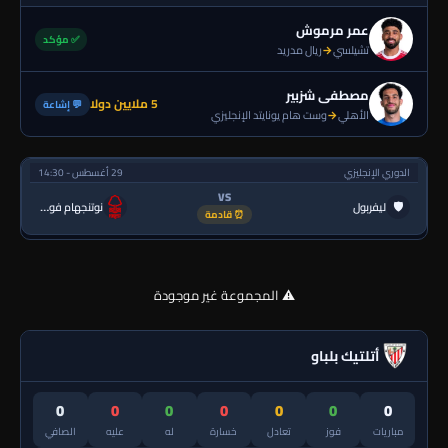
عمر مرموش
✅ مؤكد
تشيلسي
→
ريال مدريد
مصطفى شزبير
5 ملايين دولا
💬 إشاعة
الأهلي
→
وست هام يونايتد الإنجليزي
الدوري الإنجليزي
29 أغسطس - 14:30
VS
🛡
ليفربول
نوتنجهام فورست
⏰ قادمة
⚠️ المجموعة غير موجودة
أتلتيك بلباو
0
0
0
0
0
0
0
مباريات
فوز
تعادل
خسارة
له
عليه
الصافي