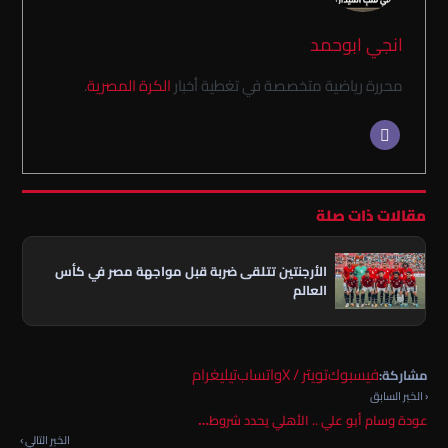
انجي ابوحمد
محررة رياضية متخصصة في تغطية أخبار
الكرة المصرية
.
مقالات ذات صلة
الأرجنتين تتلقى ضربة قبل مواجهة مصر في كأس
العالم
فيسبوك
تويتر / X
واتساب
تيليغرام
مشاركة:
‹ الخبر السابق
عودة وسام أبو علي .. الأهلي يحدد شروط…
الخبر التالي ›