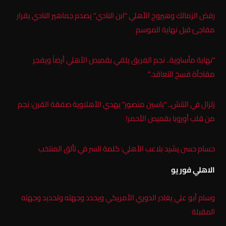
رفض الزمالك وهيروح الأهلي “ابن النادي” يصدم جماهير النادي بقرار
مفاجئ قبل نهاية الموسم
“نهاية مأساوية.. نجم الفريق يلقي بقميص الأهلي أرضاً ويفجر
مفاجأة فسخ التعاقد.”
زلزال في التتش.. “ياسين منصور” يهدي الأهلاوية صفقة القرن: نجم
من قلب أوروبا بقميص الأحمر!
حسام حسن يشيد بلاعب الأهلي: كلمة السر في تألق المنتخب
الاهلي فور يو
وسام أبو علي يغادر الدوري الأمريكي ويحدد وجهته وتحديد وجهته
المقبلة