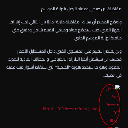
مفاضلة بين صبحي وعواد للرحيل بنهاية الموسم
وأوضح المصدر أن هناك “مفاضلة جارية” حاليًا بين الثنائي تحت إشراف
الجهاز الفني، حيث سيخضع عواد وصبحي لتقييم شامل ودقيق حتى
صافرة نهاية الموسم الجاري.
ولن يقتصر التقييم على المستوى الفني داخل المستطيل الأخضر
فحسب، بل سيشمل أيضًا الالتزام الانضباطي والمطالب المادية لتجديد
العقود، وهو ما سيحدد هوية “الضحية” التي ستغادر أسوار ميت عقبة
في الصيف.
عاجل| ضربة موجعة لثلاثي الزمالك