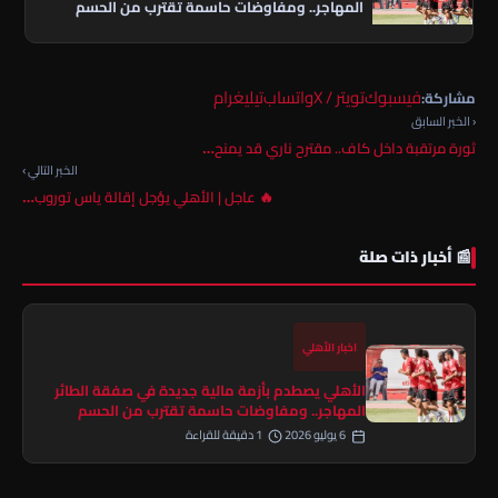
المهاجر.. ومفاوضات حاسمة تقترب من الحسم
فيسبوك
تويتر / X
واتساب
تيليغرام
مشاركة:
‹ الخبر السابق
ثورة مرتقبة داخل كاف.. مقترح ناري قد يمنح…
الخبر التالي ›
🔥 عاجل | الأهلي يؤجل إقالة ياس توروب…
📰 أخبار ذات صلة
اخبار الأهلي
الأهلي يصطدم بأزمة مالية جديدة في صفقة الطائر
المهاجر.. ومفاوضات حاسمة تقترب من الحسم
6 يوليو 2026
1 دقيقة للقراءة