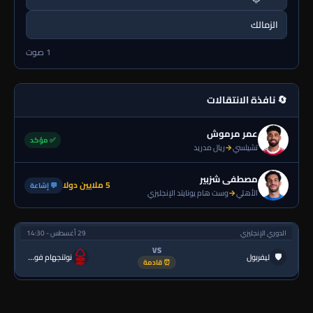
الزمالك
1 صوت
🔄 نافذة الانتقالات
عمر مرموش
✅ مؤكد
تشيلسي
→
ريال مدريد
مصطفى شزبير
5 ملايين دولا
💬 إشاعة
الأهلي
→
وست هام يونايتد الإنجليزي
الدوري الإنجليزي
29 أغسطس - 14:30
VS
🛡
ليفربول
نوتنجهام فورست
⏰ قادمة