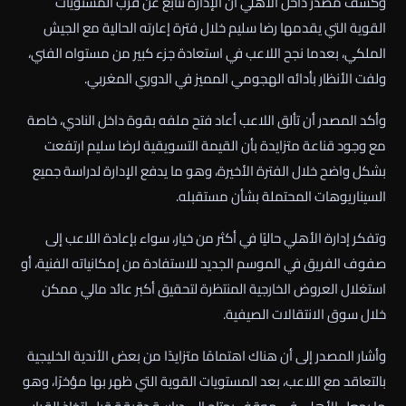
وكشف مصدر داخل الأهلي أن الإدارة تتابع عن قرب المستويات
القوية التي يقدمها رضا سليم خلال فترة إعارته الحالية مع الجيش
الملكي، بعدما نجح اللاعب في استعادة جزء كبير من مستواه الفني،
ولفت الأنظار بأدائه الهجومي المميز في الدوري المغربي.
وأكد المصدر أن تألق اللاعب أعاد فتح ملفه بقوة داخل النادي، خاصة
مع وجود قناعة متزايدة بأن القيمة التسويقية لرضا سليم ارتفعت
بشكل واضح خلال الفترة الأخيرة، وهو ما يدفع الإدارة لدراسة جميع
السيناريوهات المحتملة بشأن مستقبله.
وتفكر إدارة الأهلي حاليًا في أكثر من خيار، سواء بإعادة اللاعب إلى
صفوف الفريق في الموسم الجديد للاستفادة من إمكانياته الفنية، أو
استغلال العروض الخارجية المنتظرة لتحقيق أكبر عائد مالي ممكن
خلال سوق الانتقالات الصيفية.
وأشار المصدر إلى أن هناك اهتمامًا متزايدًا من بعض الأندية الخليجية
بالتعاقد مع اللاعب، بعد المستويات القوية التي ظهر بها مؤخرًا، وهو