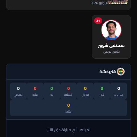
6 يوليو، 2026
31
مصطفى شوبير
حارس مرمى
فنربخشة
0
0
0
0
0
0
0
مباريات
فوز
تعادل
خسارة
له
عليه
الصافي
0
نقاط
لم يلعب أي مباراة حتى الآن