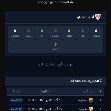
⚠️ المجموعة غير موجودة
أتلتيك بلباو
0
0
0
0
0
0
0
مباريات
فوز
تعادل
خسارة
له
عليه
الصافي
0
نقاط
لم يلعب أي مباراة حتى الآن
⏰ المباريات القادمة (38)
#
المنافس
التاريخ
الحالة
16 أغسطس 2026 - 18:00
1
برشلونة
⏰ قادمة
22 أغسطس 2026 - 18:00
2
إشبيلية
⏰ قادمة