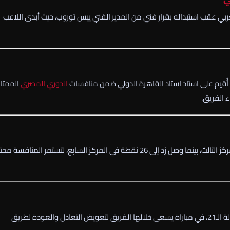
ي عقب استبداله بقرار فني من المدير الفني
ييس توروب
، حيث أبدى اللاعب
 أُقيم على استاد
استاد القاهرة الدولي
ضمن منافسات
الدوري المصري
الممتاز
ء الفريق.
انتهت المباراة بنتيجة 1-1، ليرفع الأهلي رصيده إلى 37 نقطة في المركز الثالث، بينما وصل زد إلى 26 نقطة في المركز السابع، لتستمر الم
يوم 5 مارس ضمن الجولة الـ21، في مباراة يسعى خلالها الفريق لتعويض التعادل والعودة لطريق