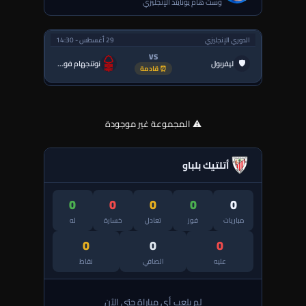
وست هام يونايتد الإنجليزي
الدوري الإنجليزي
29 أغسطس - 14:30
VS
🛡
ليفربول
نوتنجهام فورست
⏰ قادمة
⚠️ المجموعة غير موجودة
أتلتيك بلباو
0
0
0
0
0
مباريات
فوز
تعادل
خسارة
له
0
0
0
عليه
الصافي
نقاط
لم يلعب أي مباراة حتى الآن