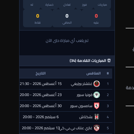
مباريات
فوز
تعادل
خسارة
له
0
0
0
عليه
الصافي
نقاط
لم يلعب أي مباراة حتى الآن
،
⏰ المباريات القادمة (34)
#
المنافس
التاريخ
الحالة
15 أغسطس 2026 - 21:30
1
غنتشلر بيرليغي
⏰ قادمة
نافسة محتدمة
23 أغسطس 2026 - 20:00
2
قونيا سبور
⏰ قادمة
30 أغسطس 2026 - 20:00
3
سامسون سبور
⏰ قادمة
6 سبتمبر 2026 - 20:00
4
بشكتاش
⏰ قادمة
13 سبتمبر 2026 - 20:00
5
غازي عنتاب بي.بي.كي.
⏰ قادمة