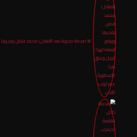
🚨 صدمة مدوية بعد التعادل! محمد فضل يفجرها وي