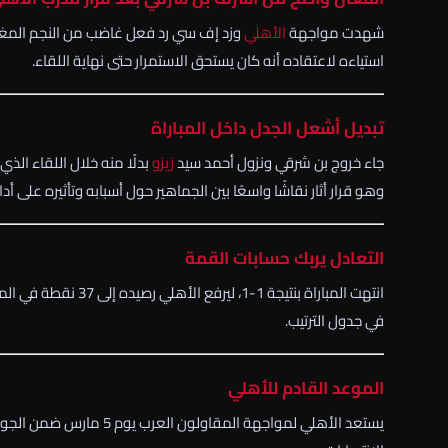
شهدت مواجهة
الأهلي
و
زد إف سي
رد فعل غاضب من النجم المغرب
استياءه لاعتقاده أنه كان يستحق الاستمرار حتى نهاية اللقاء.
تبديل أشعل الجدل داخل المباراة
جاء خروج بن شرقي ونزول
أحمد سيد
زيزو
بدلًا منه خلال اللقاء الذي
وهو قرار أثار نقاشًا واسعًا بين الجماهير حول أسبابه وتأثيره على أدا
التعادل يربك حسابات القمة
في جدول الترتيب.
الموعد القادم للأهلي
يستعد الأهلي لمواجهة
المقاولون العرب