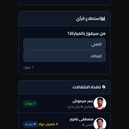
📊
استطلاع الرأي
من سيفوز بالمباراة؟
الأهلي
الزمالك
1 صوت
🔄 نافذة الانتقالات
عمر مرموش
✅ مؤكد
تشيلسي
→
ريال مدريد
مصطفى شزبير
5 ملايين دولا
💬 إشاعة
الأهلي
→