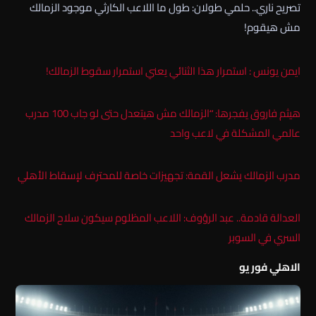
تصريح ناري.. حلمي طولان: طول ما اللاعب الكارثي موجود الزمالك
مش هيقوم!
ايمن يونس : استمرار هذا الثنائي يعني استمرار سقوط الزمالك!
هيثم فاروق يفجرها: “الزمالك مش هيتعدل حتى لو جاب 100 مدرب
عالمي المشكلة في لاعب واحد
مدرب الزمالك يشعل القمة: تجهيزات خاصة للمحترف لإسقاط الأهلي
العدالة قادمة.. عبد الرؤوف: اللاعب المظلوم سيكون سلاح الزمالك
السري في السوبر
الاهلي فور يو