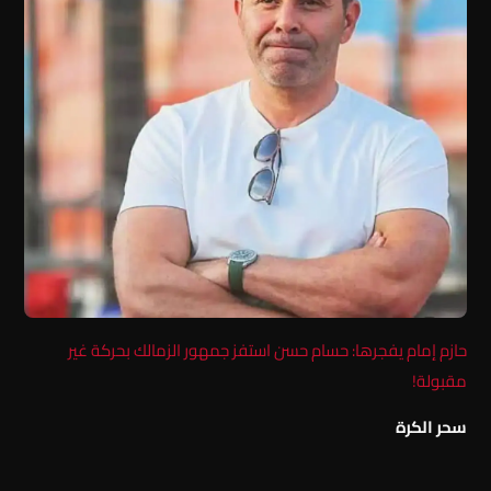
حازم إمام يفجرها: حسام حسن استفز جمهور الزمالك بحركة غير
مقبولة!
سحر الكرة