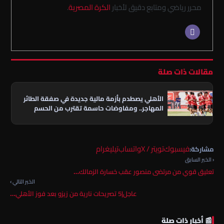
محرر رياضي ومتابع دقيق لأخبار
الكرة المصرية
.
مقالات ذات صلة
الأهلي يصطدم بأزمة مالية جديدة في صفقة الطائر
المهاجر.. ومفاوضات حاسمة تقترب من الحسم
فيسبوك
تويتر / X
واتساب
تيليغرام
مشاركة:
‹ الخبر السابق
تعليق قوي من مرتضى منصور عقب خسارة الزمالك…
الخبر التالي ›
عاجل|5 تصريحات نارية من زيزو بعد فوز الأهلي…
📰 أخبار ذات صلة