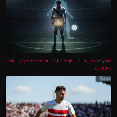
عاجل جدا نجم الزمالك السابق فاصيلُها سَتُغَيِّرُ مَفاهيمَكم عَنْ “الوَلَاء”
و”الكفاءة