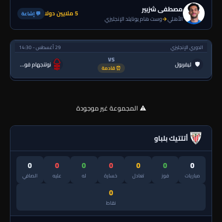
مصطفى شزبير
5 ملايين دولا
💬 إشاعة
الأهلي
→
وست هام يونايتد الإنجليزي
الدوري الإنجليزي
29 أغسطس - 14:30
VS
🛡
ليفربول
نوتنجهام فورست
⏰ قادمة
⚠️ المجموعة غير موجودة
أتلتيك بلباو
0
0
0
0
0
0
0
مباريات
فوز
تعادل
خسارة
له
عليه
الصافي
0
نقاط