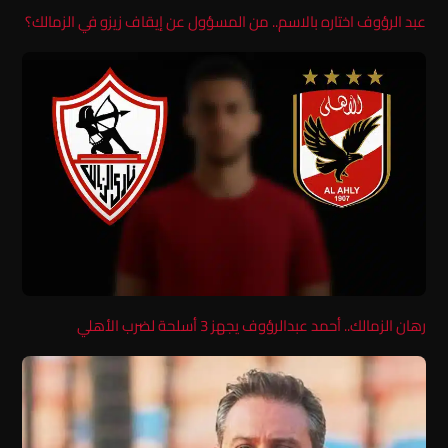
عبد الرؤوف اختاره بالاسم.. من المسؤول عن إيقاف زيزو في الزمالك؟
رهان الزمالك.. أحمد عبدالرؤوف يجهز 3 أسلحة لضرب الأهلي