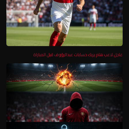
عاجل لاعب هام يربك حسابات عبدالرؤوف قبل المباراة