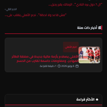
“ال 7 دول بره النادي”.. الزمالك يقرر رحيل…
الخبر التالي ›
“مش قاعد ولا لحظة”.. نجم الأهلي ينقلب على…
📰 أخبار ذات صلة
اخبار الأهلي
الأهلي يصطدم بأزمة مالية جديدة في صفقة الطائر
المهاجر.. ومفاوضات حاسمة تقترب من الحسم
6 يوليو 2026
1 دقيقة للقراءة
🔥 الأكثر قراءة