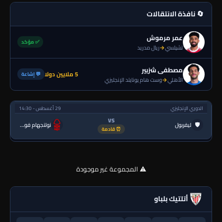
🔄 نافذة الانتقالات
عمر مرموش
✅ مؤكد
تشيلسي
→
ريال مدريد
مصطفى شزبير
5 ملايين دولا
💬 إشاعة
الأهلي
→
وست هام يونايتد الإنجليزي
الدوري الإنجليزي
29 أغسطس - 14:30
VS
🛡
ليفربول
نوتنجهام فورست
⏰ قادمة
⚠️ المجموعة غير موجودة
أتلتيك بلباو