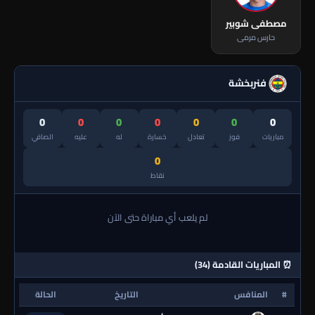
مصطفى شوبير
حارس مرمى
فنربخشة
0
0
0
0
0
0
0
مباريات
فوز
تعادل
خسارة
له
عليه
الصافي
0
نقاط
لم يلعب أي مباراة حتى الآن
⏰ المباريات القادمة (34)
#
المنافس
التاريخ
الحالة