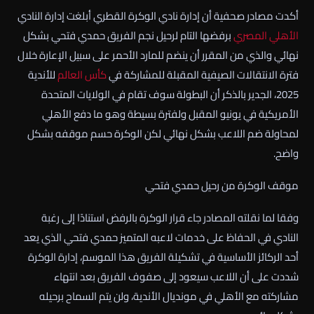
أكدت مصادر صحفية أن إدارة نادي الوكرة القطري أبلغت إدارة النادي
الأهلي
المصري
برفضها التام لرحيل نجم الفريق حمدي فتحي بشكل
نهائي والذي من المقرر أن ينضم للمارد الأحمر على سبيل الإعارة خلال
فترة الانتقالات الصيفية المقبلة للمشاركة في
كأس العالم
للأندية
2025، الجدير بالذكر أن البطولة سوف تقام في الولايات المتحدة
الأمريكية في يونيو المقبل ولفترة بسيطة وهو ما دفع الأهلي
لمحاولة ضم اللاعب بشكل نهائي لكن الوكرة حسم موقفه بشكل
واضح.
موقف الوكرة من رحيل حمدي فتحي
وفقا لما نقلته المصادر جاء قرار الوكرة بالرفض استنادًا إلى رغبة
النادي في الحفاظ على خدمات لاعبه المتميز حمدي فتحي الذي يعد
أحد الركائز الأساسية في تشكيلة الفريق هذا الموسم، إدارة الوكرة
شددت على أن اللاعب سيعود إلى صفوف الفريق بعد انتهاء
مشاركته مع الأهلي في مونديال الأندية، ولن يتم السماح برحيله