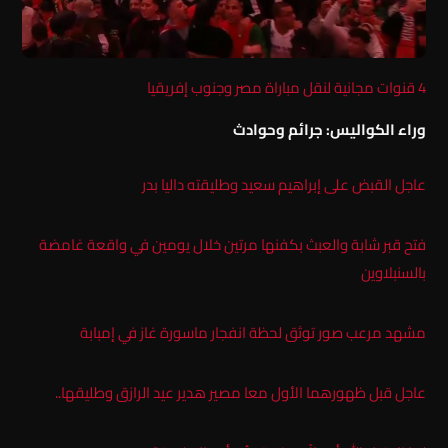
4 قنوات مجانية لنقل مباراة مصر وجنوب إفريقيا
وراء الكواليس: جرائم وحوادث
عاجل القبض على إبراهيم سعيد وطليقته داليا بدر
فتح قبر شابة والعبث بكفنها مرتين خلال يومين في واقعة غامضة
بالسنبلاوين
مشهد مرعب صور توثق لحظة انفجار ماسورة غاز في إمبابة
عاجل قبل ظهورهما الأول معا مصير هدير عيد الرازق وطليقها..