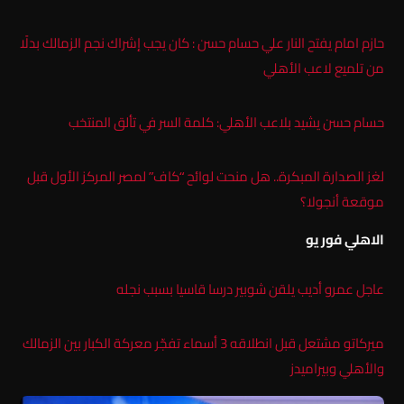
حازم امام يفتح النار علي حسام حسن : كان يجب إشراك نجم الزمالك بدلًا
من تلميع لاعب الأهلي
حسام حسن يشيد بلاعب الأهلي: كلمة السر في تألق المنتخب
لغز الصدارة المبكرة.. هل منحت لوائح “كاف” لمصر المركز الأول قبل
موقعة أنجولا؟
الاهلي فور يو
عاجل عمرو أديب يلقن شوبير درسا قاسيا بسبب نجله
ميركاتو مشتعل قبل انطلاقه 3 أسماء تفجّر معركة الكبار بين الزمالك
والأهلي وبيراميدز