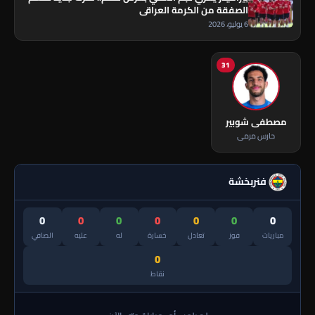
الصفقة من الكرمة العراقي
6 يوليو، 2026
31
مصطفى شوبير
حارس مرمى
فنربخشة
0
0
0
0
0
0
0
مباريات
فوز
تعادل
خسارة
له
عليه
الصافي
0
نقاط