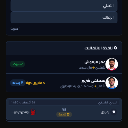
الأهلي
الزمالك
1 صوت
🔄 نافذة الانتقالات
عمر مرموش
✅ مؤكد
تشيلسي
→
ريال مدريد
مصطفى شزبير
5 ملايين دولا
💬 إشاعة
الأهلي
→
وست هام يونايتد الإنجليزي
الدوري الإنجليزي
29 أغسطس - 14:30
VS
🛡
ليفربول
نوتنجهام فورست
⏰ قادمة