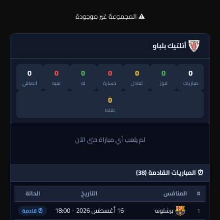
⚠️ المجموعة غير موجودة
أتلتيك بلباو
0
0
0
0
0
0
0
مباريات
فوز
تعادل
خسارة
له
عليه
الصافي
0
نقاط
لم يلعب أي مباراة حتى الآن
⏰ المباريات القادمة (38)
#
المنافس
التاريخ
الحالة
16 أغسطس 2026 - 18:00
1
برشلونة
⏰ قادمة