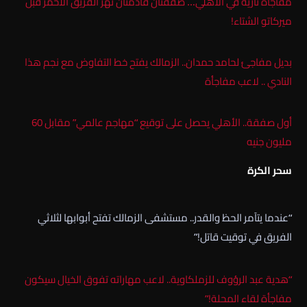
مفاجأة نارية في الأهلي… صفقتان قادمتان تهز الفريق الأحمر قبل
ميركاتو الشتاء!
بديل مفاجئ لحامد حمدان.. الزمالك يفتح خط التفاوض مع نجم هذا
النادي .. لاعب مفاجأة
أول صفقة.. الأهلي يحصل على توقيع “مهاجم عالمي” مقابل 60
مليون جنيه
سحر الكرة
“عندما يتآمر الحظ والقدر.. مستشفى الزمالك تفتح أبوابها لثلاثي
الفريق في توقيت قاتل!”
“هدية عبد الرؤوف للزملكاوية.. لاعب مهاراته تفوق الخيال سيكون
مفاجأة لقاء المحلة!”