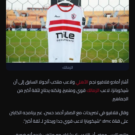
الزمالك
أشار أمادو فلافيو نجم
الأهلي
ولاعب منتخب أنجولا السابق إلى أن
شيكوبانزا، لاعب
الزمالك
قوي ومتميز، ولكنه يحتاج لثقة أكبر من
الجماهير.
وقال فلافيو في تصريحات مع الصقر أحمد حسن، عبر برنامجه الكابتن
على قناة dmc: “شيكوبنزا لاعب قوي جدا ويحتاج لـ ثقة أكبر”.
وتابع: “ليس معنى أن اللاعب لا يشارك مع منتخب بلاده أنه ضعيف،