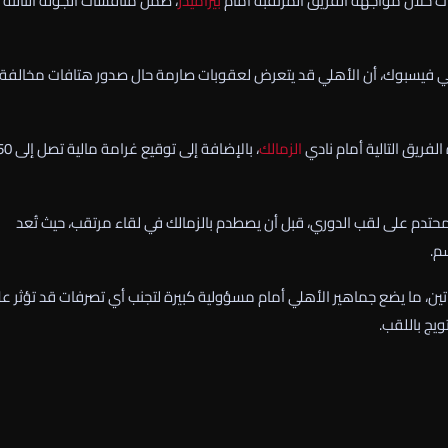
ت خلال مواجهة الفريق المرتقبة أمام
بيراميدز
، ضمن منافسات الجولة الثالثة
عي فيسبوك، أن الأهلي قد يتعرض لعقوبات صارمة حال صدور هتافات مخالفة
فريق التالية أمام نادي
الزمالك
، بالإضافة إلى توقيع غ
تدم على لقب الدوري، قبل أن يصطدم بالزمالك في لقاء مرتقب، حيث تُعد
م.
تين، ما يضع جماهير الأهلي أمام مسؤولية كبيرة لتجنب أي تصرفات قد تؤثر ع
يج باللقب.