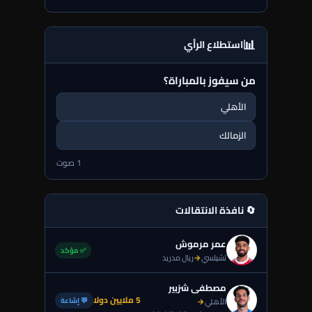
📊
استطلاع الرأي
من سيفوز بالمباراة؟
الأهلي
الزمالك
1 صوت
🔄 نافذة الانتقالات
عمر مرموش
✅ مؤكد
تشيلسي
→
ريال مدريد
مصطفى شزبير
5 ملايين دولا
💬 إشاعة
الأهلي
→