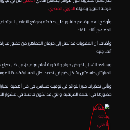
حذّر عامر العمايرة، خبير اللوائح، جماهير النادي
الأهلي
من أي تجاوزا
مرحلة التتويج ببطولة
الدوري المصري
.
وأوضح العمايرة، عبر منشور على صفحته بموقع التواصل الاجتما
الجماهير أثناء اللقاء.
وأضاف أن العقوبات قد تصل إلى حرمان الجماهير من حضور مباراة ال
ألف جنيه.
ويستعد الأهلي لخوض مواجهة قوية أمام بيراميدز، في ظل صراع مح
المباراتان حاسمتين بشكل كبير في تحديد بطل المسابقة هذا الموس
وتأتي تحذيرات خبير اللوائح في توقيت حساس، في ظل أهمية المبارا
حضورها في القمة المرتقبة، والتي قد تكون فاصلة في مشوار التتو