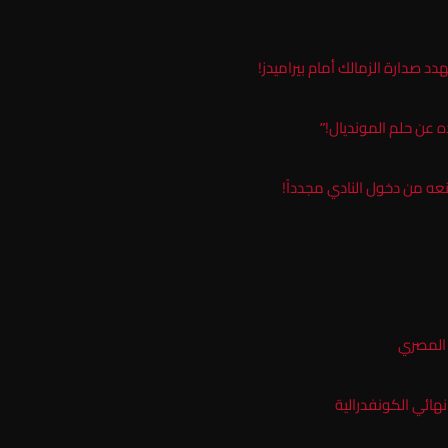
صدارة الزمالك أمام بيراميدز!
 عن حلم المونديال!”
عه من دخول النادي مجدداً!
هائي الكونفدرالية