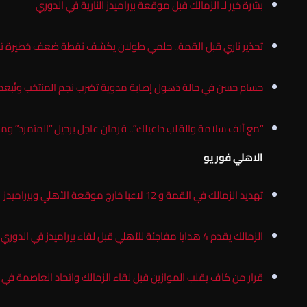
بشرة خير لـ الزمالك قبل موقعة بيراميدز النارية في الدوري
تحذير ناري قبل القمة.. حلمي طولان يكشف نقطة ضعف خطيرة تهدد 
حسام حسن في حالة ذهول إصابة مدوية تضرب نجم المنتخب وتُبعده
“مع ألف سلامة والقلب داعيلك”.. فرمان عاجل برحيل “المتمرد” ومن
الاهلي فور يو
تهديد الزمالك في القمة و 12 لاعبا خارج موقعة الأهلي وبيراميدز
الزمالك يقدم 4 هدايا مفاجئة للأهلي قبل لقاء بيراميدز في الدوري المصري
قرار من كاف يقلب الموازين قبل لقاء الزمالك واتحاد العاصمة في ن