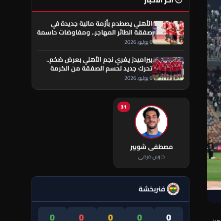
🕐 آخر الأخبار
الأهلي يصطدم بأزمة مالية جديدة في
صفقة الطائر المهاجر.. ومفاوضات حاسمة
تقترب من الحسم
6 يوليو، 2026
بيراميدز يغري نجم الأهلي بعرض ضخم..
تحرك جديد لحسم الصفقة من الكرمة
العراقي
6 يوليو، 2026
31
مصطفى شوبير
حارس مرمى
فنربخشة
0
0
0
0
0