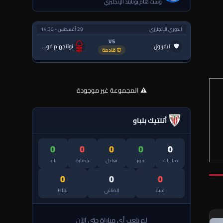
وست هام يونايتد الإنجليزي
الدوري الإنجليزي
29 أغسطس - 14:30
VS
🛡
ليفربول
نوتنجهام فورست
⏰ قادمة
⚠️ المجموعة غير موجودة
أتلتيك بلباو
0
0
0
0
0
مباريات
فوز
تعادل
خسارة
له
0
0
0
عليه
الصافي
نقاط
لم يلعب أي مباراة حتى الآن