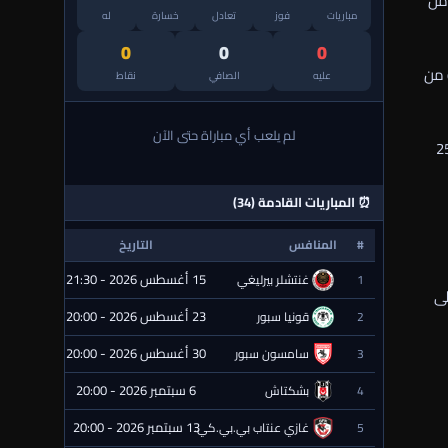
 من
مباريات
فوز
تعادل
خسارة
له
0
0
0
 من
عليه
الصافي
نقاط
لم يلعب أي مباراة حتى الآن
رامة مالية تصل إلى 250
⏰ المباريات القادمة (34)
#
المنافس
التاريخ
الحالة
15 أغسطس 2026 - 21:30
1
غنتشلر بيرليغي
⏰ قادمة
لى
23 أغسطس 2026 - 20:00
2
قونيا سبور
⏰ قادمة
30 أغسطس 2026 - 20:00
3
سامسون سبور
⏰ قادمة
6 سبتمبر 2026 - 20:00
4
بشكتاش
⏰ قادمة
13 سبتمبر 2026 - 20:00
5
غازي عنتاب بي.بي.كي.
⏰ قادمة