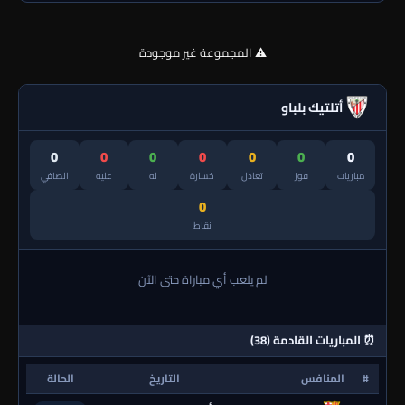
⚠️ المجموعة غير موجودة
أتلتيك بلباو
0
0
0
0
0
0
0
مباريات
فوز
تعادل
خسارة
له
عليه
الصافي
0
نقاط
لم يلعب أي مباراة حتى الآن
⏰ المباريات القادمة (38)
#
المنافس
التاريخ
الحالة