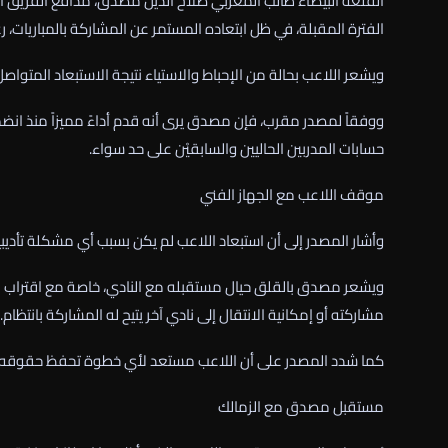
القلعة البيضاء طالب المغربي صلاح الدين مصدق، مدافع الفريق ال
الفترة المقبلة، في ظل ابتعاده المستمر عن المشاركة بالمباريات، رغم
ويشعر اللاعب بحالة من الإحباط والاستياء نتيجة الاستبعاد المتوا
ووفقاً لمصدر مقرب، فإن مصدق يرى أنه قدم أداءً مميزاً منذ انضم
حسابات المدربين الحاليين والسابقيْن على حد سواء.
موقف اللاعب مع الجهاز الفني
وأشار المصدر إلى أن استبعاد اللاعب لم يكن بسبب أي مشكلة تأديبية،
ويشعر مصدق بالقلق حيال مستقبله مع النادي، خاصة مع اقتراب فتر
مشاركته أو إمكانية الانتقال إلى نادي آخر يتيح له المشاركة بانتظام.
كما شدد المصدر على أن اللاعب مستعد لأي خطوة تحفظ حقوقه ا
مستقبل مصدق مع الزمالك