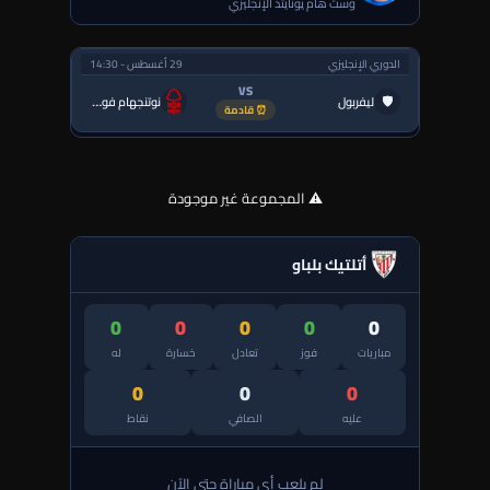
وست هام يونايتد الإنجليزي
الدوري الإنجليزي
29 أغسطس - 14:30
VS
🛡
ليفربول
نوتنجهام فورست
⏰ قادمة
⚠️ المجموعة غير موجودة
أتلتيك بلباو
0
0
0
0
0
مباريات
فوز
تعادل
خسارة
له
0
0
0
عليه
الصافي
نقاط
لم يلعب أي مباراة حتى الآن