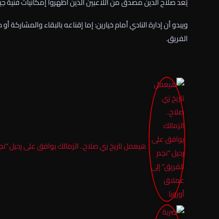
يُعد صلاح الدين مصدق من اللاعبين الذين أظهروا إمكانيات فنية جي
ويبدو أن إدارة النادي أمام خيارين: إما إقناعه بالبقاء والمشارك
الفريق.
هيعمل تاريخ زي صلاح.. الزمالك يوافق على رحيل “نج