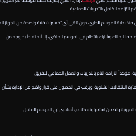
أول لكرة القدم بنادي
الزمالك
، إدارة النادي بسرعة حسم موقفه مع الفريق خ
 التزامه الكامل بالتدريبات الجماعية.
صل منذ بداية الموسم الجاري، دون تلقي أي تفسيرات فنية واضحة من الجهاز الف
امه للزمالك وشارك بانتظام في الموسم الماضي، إلا أنه تفاجأ بخروجه من
 مؤكداً التزامه التام بالتدريبات والعمل الجماعي للفريق.
ة الانتقالات الشتوية، ويرغب في الحصول على قرار واضح من الإدارة بشأن
لمهنية وتضمن استمراريته كلاعب أساسي في الموسم المقبل.