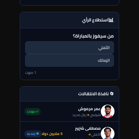
📊
استطلاع الرأي
من سيفوز بالمباراة؟
الأهلي
الزمالك
1 صوت
🔄 نافذة الانتقالات
عمر مرموش
✅ مؤكد
تشيلسي
→
ريال مدريد
مصطفى شزبير
5 ملايين دولا
💬 إشاعة
الأهلي
→