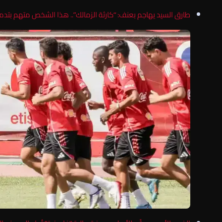
طارق السيد يهاجم بعنف: “كارثة الزمالك”.. هذا الشخص متهم بتدمي