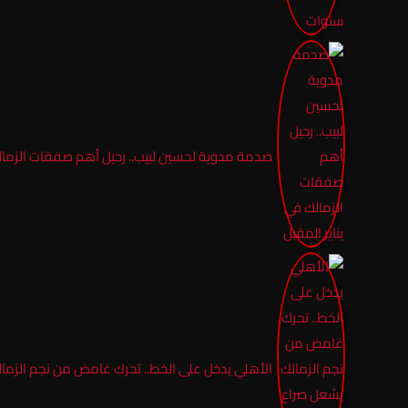
صدمة مدوية لحسين لبيب.. رحيل أهم صفقات الزمالك
الأهلي يدخل على الخط.. تحرك غامض من نجم الزمالك