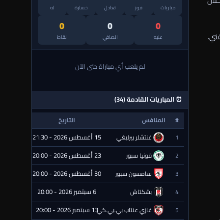
لال
مباريات
فوز
تعادل
خسارة
له
0
0
0
ني.
عليه
الصافي
نقاط
لم يلعب أي مباراة حتى الآن
⏰ المباريات القادمة (34)
#
المنافس
التاريخ
الحالة
15 أغسطس 2026 - 21:30
1
غنتشلر بيرليغي
⏰ قادمة
23 أغسطس 2026 - 20:00
2
قونيا سبور
⏰ قادمة
30 أغسطس 2026 - 20:00
3
سامسون سبور
⏰ قادمة
6 سبتمبر 2026 - 20:00
4
بشكتاش
⏰ قادمة
13 سبتمبر 2026 - 20:00
5
غازي عنتاب بي.بي.كي.
⏰ قادمة