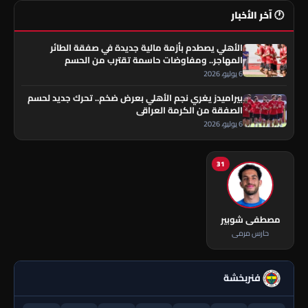
🕐 آخر الأخبار
الأهلي يصطدم بأزمة مالية جديدة في صفقة الطائر
المهاجر.. ومفاوضات حاسمة تقترب من الحسم
6 يوليو، 2026
بيراميدز يغري نجم الأهلي بعرض ضخم.. تحرك جديد لحسم
الصفقة من الكرمة العراقي
6 يوليو، 2026
31
مصطفى شوبير
حارس مرمى
فنربخشة