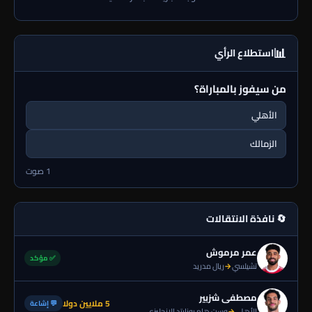
📊
استطلاع الرأي
من سيفوز بالمباراة؟
الأهلي
الزمالك
1 صوت
🔄 نافذة الانتقالات
عمر مرموش
✅ مؤكد
تشيلسي
→
ريال مدريد
مصطفى شزبير
5 ملايين دولا
💬 إشاعة
الأهلي
→
وست هام يونايتد الإنجليزي