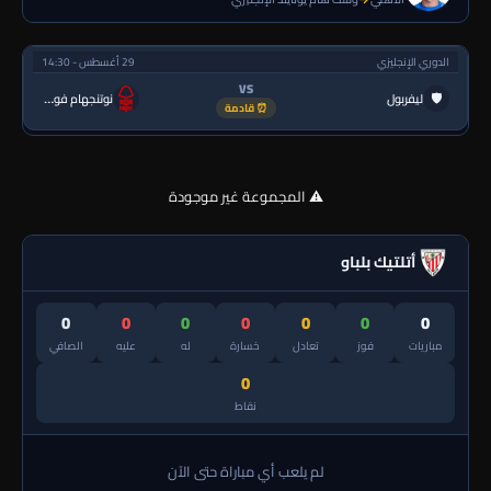
الدوري الإنجليزي
29 أغسطس - 14:30
VS
🛡
ليفربول
نوتنجهام فورست
⏰ قادمة
⚠️ المجموعة غير موجودة
أتلتيك بلباو
0
0
0
0
0
0
0
مباريات
فوز
تعادل
خسارة
له
عليه
الصافي
0
نقاط
لم يلعب أي مباراة حتى الآن