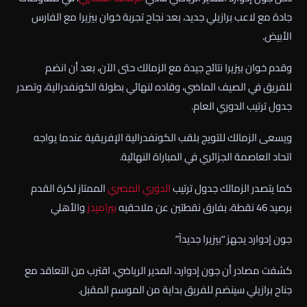
جادة مع لاعب برازيلي جديد، بعد نجاح تجربة خوان بيزيرا مع الفارس
الأبيض.
وقدم خوان بيزيرا نتائج جيدة مع الزمالك حتى الآن، بعد أن انضم
للفريق في الصيف الماضي، وقاده لنهائي بطولة الكونفدرالية، وتصدر
جدول ترتيب الدوري العام.
ويسعى الزمالك للتويج بلقب الكونفدرالية الإفريقية عندما يواجه
اتحاد العاصمة الجزائري في المباراة النهائية.
كما يتصدر الزمالك جدول ترتيب
الدوري المصري
الممتاز لكرة القدم
برصيد 46 نقطة، بفارق نقطتين عن ملاحقيه
بيراميدز
والأهلي
جون إدوارد يجهز “بيزيرا جديداً”
كشفت مصادر أن جون إدوارد، المدير الرياضي، اقترب من التعاقد مع
جناح برازيلي سينضم للفريق بداية من الموسم المقبل.