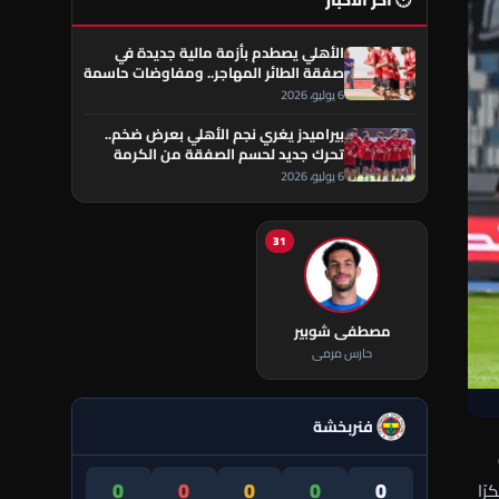
🕐 آخر الأخبار
الأهلي يصطدم بأزمة مالية جديدة في
صفقة الطائر المهاجر.. ومفاوضات حاسمة
تقترب من الحسم
6 يوليو، 2026
بيراميدز يغري نجم الأهلي بعرض ضخم..
تحرك جديد لحسم الصفقة من الكرمة
العراقي
6 يوليو، 2026
31
مصطفى شوبير
حارس مرمى
فنربخشة
0
0
0
0
0
ًا