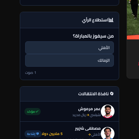
📊
استطلاع الرأي
من سيفوز بالمباراة؟
الأهلي
الزمالك
1 صوت
🔄 نافذة الانتقالات
عمر مرموش
✅ مؤكد
تشيلسي
→
ريال مدريد
مصطفى شزبير
5 ملايين دولا
💬 إشاعة
الأهلي
→