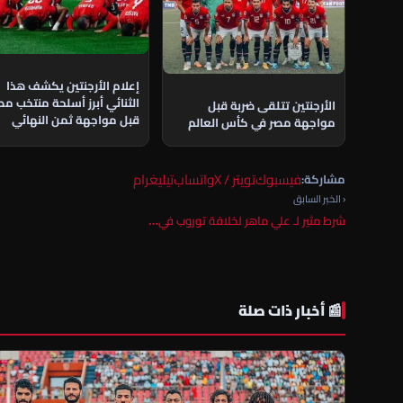
إعلام الأرجنتين يكشف هذا
الثنائي أبرز أسلحة منتخب مص
الأرجنتين تتلقى ضربة قبل
قبل مواجهة ثمن النهائي
مواجهة مصر في كأس العالم
فيسبوك
تويتر / X
واتساب
تيليغرام
مشاركة:
‹ الخبر السابق
شرط مثير لـ علي ماهر لخلافة توروب في…
📰 أخبار ذات صلة