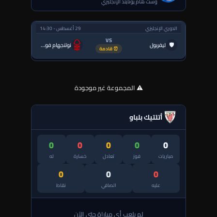
وست هام يونايتد الإنجليزي
الدوري الإنجليزي
29 أغسطس - 14:30
VS
🛡
ليفربول
نوتنجهام فورست
⏰ قادمة
⚠️ المجموعة غير موجودة
أتلتيك بلباو
0
0
0
0
0
مباريات
فوز
تعادل
خسارة
له
0
0
0
عليه
الصافي
نقاط
لم يلعب أي مباراة حتى الآن