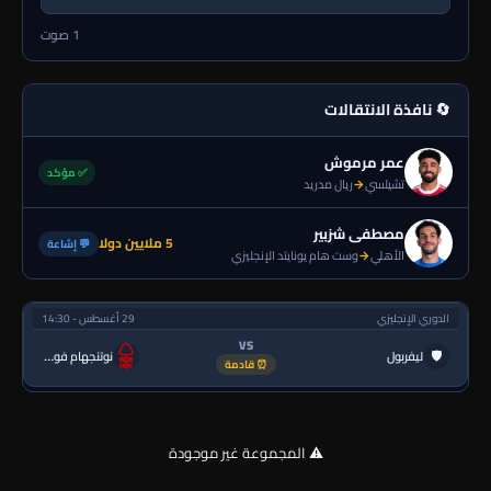
1 صوت
🔄 نافذة الانتقالات
عمر مرموش
✅ مؤكد
تشيلسي
→
ريال مدريد
مصطفى شزبير
5 ملايين دولا
💬 إشاعة
الأهلي
→
وست هام يونايتد الإنجليزي
الدوري الإنجليزي
29 أغسطس - 14:30
VS
🛡
ليفربول
نوتنجهام فورست
⏰ قادمة
⚠️ المجموعة غير موجودة