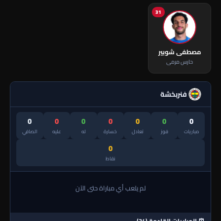
31
مصطفى شوبير
حارس مرمى
فنربخشة
0
0
0
0
0
0
0
مباريات
فوز
تعادل
خسارة
له
عليه
الصافي
0
نقاط
لم يلعب أي مباراة حتى الآن