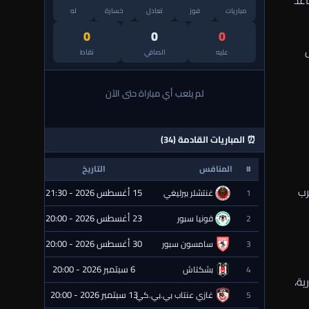
اعد
مباريات
فوز
تعادل
خسارة
له
0
0
0
عليه
الصافي
نقاط
لم يلعب أي مباراة حتى الآن
⏰ المباريات القادمة (34)
#
المنافس
التاريخ
الحالة
رب
15 أغسطس 2026 - 21:30
1
غنتشلر بيرليغي
⏰ قادمة
23 أغسطس 2026 - 20:00
2
قونيا سبور
⏰ قادمة
30 أغسطس 2026 - 20:00
3
سامسون سبور
⏰ قادمة
6 سبتمبر 2026 - 20:00
4
بشكتاش
⏰ قادمة
ية،
13 سبتمبر 2026 - 20:00
5
غازي عنتاب بي.بي.كي.
⏰ قادمة