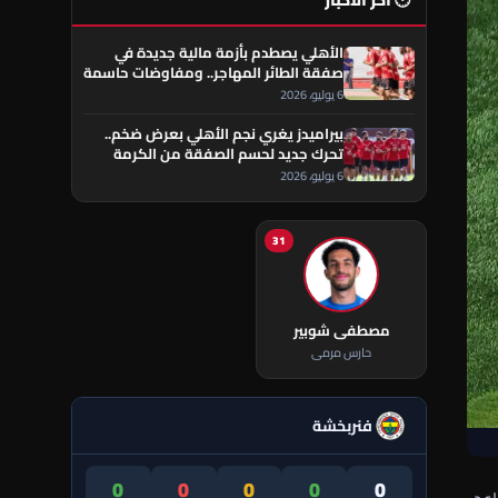
🕐 آخر الأخبار
الأهلي يصطدم بأزمة مالية جديدة في
صفقة الطائر المهاجر.. ومفاوضات حاسمة
تقترب من الحسم
6 يوليو، 2026
بيراميدز يغري نجم الأهلي بعرض ضخم..
تحرك جديد لحسم الصفقة من الكرمة
العراقي
6 يوليو، 2026
31
مصطفى شوبير
حارس مرمى
فنربخشة
0
0
0
0
0