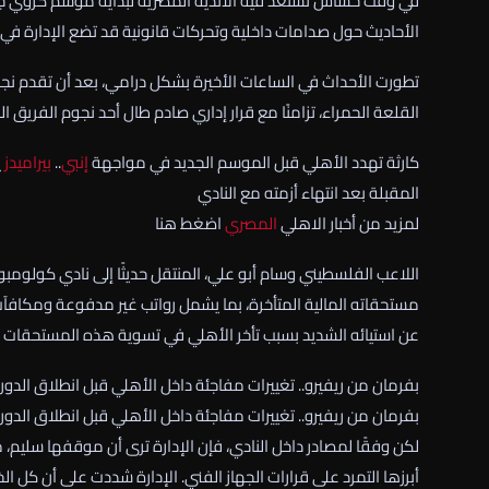
في وقت حساس تستعد فيه الأندية المصرية لبداية موسم كروي جديد،
الأحاديث حول صدامات داخلية وتحركات قانونية قد تضع الإدارة ف
تطورت الأحداث في الساعات الأخيرة بشكل درامي، بعد أن تقدم ن
القلعة الحمراء، تزامنًا مع قرار إداري صادم طال أحد نجوم الفريق 
كارثة تهدد الأهلي قبل الموسم الجديد في مواجهة
إنبي
..
بيراميدز
ي
المقبلة بعد انتهاء أزمته مع النادي
لمزيد من أخبار الاهلي
المصري
اضغط هنا
اللاعب الفلسطيني وسام أبو علي، المنتقل حديثًا إلى نادي كولومبو
مستحقاته المالية المتأخرة، بما يشمل رواتب غير مدفوعة ومكافآت 
عن استيائه الشديد بسبب تأخر الأهلي في تسوية هذه المستحقات ق
بفرمان من ريفيرو.. تغييرات مفاجئة داخل الأهلي قبل انطلاق الدور
بفرمان من ريفيرو.. تغييرات مفاجئة داخل الأهلي قبل انطلاق الدور
لكن وفقًا لمصادر داخل النادي، فإن الإدارة ترى أن موقفها سليم،
أبرزها التمرد على قرارات الجهاز الفني. الإدارة شددت على أن كل 