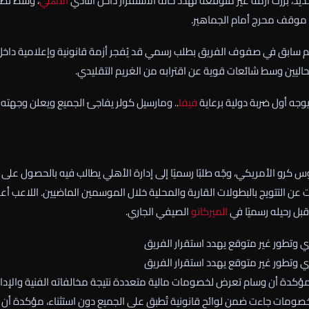
 برزت أزمة غير متوقعة تهدد حالة الاستقرار داخل النادي
الأهلي
، وسط تص
ي موقف محرج أمام الجماهير.
جم سابق في صفوف الفريق بطلب رسمي قد يُفجر أزمة قانونية وإعلامية داخل
الحاليين وسط شائعات قوية عن اقترابه من الغريم التقليدي.
وجه أول ضربة دولية برعاية
فيفا
.. ومارسيل كولر يفاجئ الجميع ويعلن وجهته
س كرو الأمريكي، وجّه طلبًا رسميًا إلى إدارة الأهلي يطالب فيه بالحصول على
عن التتويج بالبطولات القارية والمحلية خلال الموسمين الماضيين. اللاعب أع
بل رحيله رسميًا في
الميركاتو
الصيفي الجاري.
ي وتطور غير متوقع يهدد استقرار الفريق
ي وتطور غير متوقع يهدد استقرار الفريق
 مؤكدة أن وسام تعرض لخصومات مالية متعددة نتيجة مخالفاته الفنية والإدار
الخصومات جاءت ضمن لوائح قانونية تُطبق على الجميع دون استثناء، مؤكدة أن