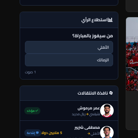
📊
استطلاع الرأي
من سيفوز بالمباراة؟
الأهلي
الزمالك
1 صوت
🔄 نافذة الانتقالات
عمر مرموش
✅ مؤكد
تشيلسي
→
ريال مدريد
مصطفى شزبير
5 ملايين دولا
💬 إشاعة
الأهلي
→