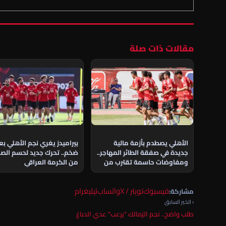
مقالات ذات صلة
الأهلي يصطدم بأزمة مالية
بيراميدز يغري نجم الأهلي ب
جديدة في صفقة الطائر المهاجر..
ضخم.. تحرك جديد لحسم الص
ومفاوضات حاسمة تقترب من
من الكرمة العراقي
الحسم
فيسبوك
تويتر / X
واتساب
تيليغرام
مشاركة:
‹ الخبر السابق
طلب واضح.. نجم الزمالك "يرعب" عدي الدباغ