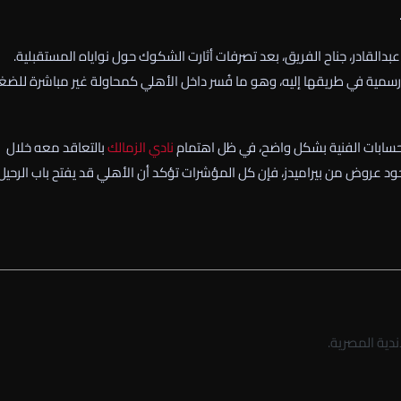
 عبدالقادر، جناح الفريق، بعد تصرفات أثارت الشكوك حول نواياه المستقبلية.
رسمية في طريقها إليه، وهو ما فُسر داخل الأهلي كمحاولة غير مباشرة للض
الحسابات الفنية بشكل واضح، في ظل اهتمام
نادي الزمالك
بالتعاقد معه خلال
جود عروض من بيراميدز، فإن كل المؤشرات تؤكد أن الأهلي قد يفتح باب الرحيل
دية المصرية.