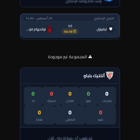
وست هام يونايتد الإنجليزي
الدوري الإنجليزي
29 أغسطس - 14:30
VS
🛡
ليفربول
نوتنجهام فورست
⏰ قادمة
⚠️ المجموعة غير موجودة
أتلتيك بلباو
0
0
0
0
0
مباريات
فوز
تعادل
خسارة
له
0
0
0
عليه
الصافي
نقاط
لم يلعب أي مباراة حتى الآن