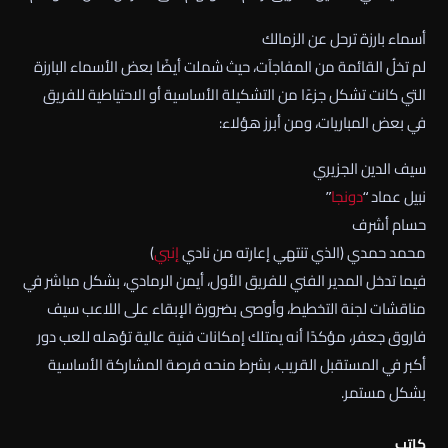
أسماء بارزة ترحل عن الزمالك
لم تخلُ القائمة من المفاجآت، حيث شملت أيضًا بعض الأسماء البارزة
التي كانت تشكل جزءًا من التشكيلة الأساسية أو الاحتياطية للفريق
في بعض المباريات، ومن أبرز هؤلاء:
سيف الدين الجزيري
نبيل عماد “
دونجا
”
حسام أشرف
محمد حمدي (الذي تنتهي إعارته من نادي
إنبي
)
فيما تدخل المدير الفني للفريق الأول، أيمن الرمادي، بشكل مباشر في
مناقشات لجنة التخطيط، وأوصى بضرورة الإبقاء على اللاعب سيف
فاروق جعفر، مؤكدًا أنه يمتلك إمكانات فنية عالية تؤهله للعب دور
أكبر في المستقبل القريب، بشرط منحه فرصة المشاركة الأساسية
بشكل مستمر.
كاتب