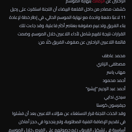
الراحلين عن
الزمالك
بنهاية الموسم
كشفت مصادر من داخل القلعة البيضاء أن اللجنة استقرت على رحيل
11 لاعبًا دفعة واحدة مع نهاية الموسم الحالي، في إطار خطة لإعادة
بناء الفريق وتدعيم صفوفه بعناصر أكثر فاعلية. وقد جاءت تلك
القرارات نتيجة تقييم شامل لأداء اللاعبين خلال الموسم، وضمت
قائمة اللاعبين الراحلين عن صفوف الفريق كلًا من:
محمد عاطف
مصطفى الزناري
مهاب ياسر
أحمد محمود
أحمد عبد الرحيم “إيشو”
سيدي ندايي
جيفرسون كوستا
وقد اتخذت اللجنة قرار الاستغناء عن هؤلاء اللاعبين بعد أن فشلوا
في تقديم الإضافة الفنية المطلوبة، ولم ينجحوا في حجز أماكن
أساسية في تشكيل الفريق، رغم حصولهم على الفرص خلال الموسم.