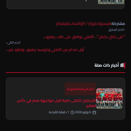
فيسبوك
تويتر / X
واتساب
تيليغرام
مشاركة:
‹ الخبر السابق
“على جثتي يكمل”.. الأهلي يوافق على طلب ريفيرو…
الخبر التالي ›
أول صدام بين الأهلي وخوسيه ريفيرو.. وتطور غير…
📰 أخبار ذات صلة
أخبار الرياضة المتنوعة
الأرجنتين تتلقى ضربة قبل مواجهة مصر في كأس
العالم
6 يوليو 2026
1 دقيقة للقراءة