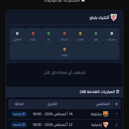
⚠️ المجموعة غير موجودة
أتلتيك بلباو
0
0
0
0
0
0
0
مباريات
فوز
تعادل
خسارة
له
عليه
الصافي
0
نقاط
لم يلعب أي مباراة حتى الآن
⏰ المباريات القادمة (38)
#
المنافس
التاريخ
الحالة
16 أغسطس 2026 - 18:00
1
برشلونة
⏰ قادمة
22 أغسطس 2026 - 18:00
2
إشبيلية
⏰ قادمة