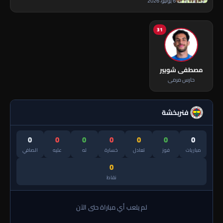
6 يوليو، 2026
31
مصطفى شوبير
حارس مرمى
فنربخشة
0
0
0
0
0
0
0
مباريات
فوز
تعادل
خسارة
له
عليه
الصافي
0
نقاط
لم يلعب أي مباراة حتى الآن