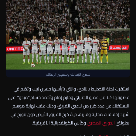
لاعبي الزمالك وجمهور الزمالك
استقرت لجنة التخطيط بالنادي، والتي يترأسها حسين لبيب وتضم في
عضويتها كلًا من عمرو الجنايني وحازم إمام وأحمد حسام “ميدو”، على
الاستغناء عن عدد كبير من لاعبي الفريق، وذلك عقب نهاية موسم
شهد إخفاقات محلية وقارية، حيث خرج الفريق الأبيض دون تتويج في
بطولتي
الدوري المصري
وكأس الكونفدرالية الأفريقية.