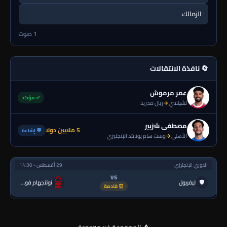
الزمالك
1 صوت
🔄 نافذة الانتقالات
عمر مرموش
✅ مؤكد
تشيلسي
→
ريال مدريد
مصطفى شزبير
5 ملايين دولا
💬 إشاعة
الأهلي
→
وست هام يونايتد الإنجليزي
الدوري الإنجليزي
29 أغسطس - 14:30
VS
🛡
ليفربول
نوتنجهام فورست
⏰ قادمة