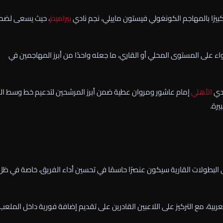
رًا بالمهاجم الكونغولي فيستون ماييلي، نجم نادي
بيراميدز
، حيث يسعى لضم
ء على المستوى المحلي أو القاري، ما جعله واحدًا من أبرز المهاجمين في
ادي
الأهلي
إمام عاشور ومروان عطية ضمن أبرز المرشحين لتدعيم خط وسط ال
يرة.
 البطولات القارية سيكون عنصرًا حاسمًا في تحسين أداء الفريق، خاصة في ظل
عربية، مع التركيز على اللاعبين القادرين على تقديم إضافة فورية داخل الملعب