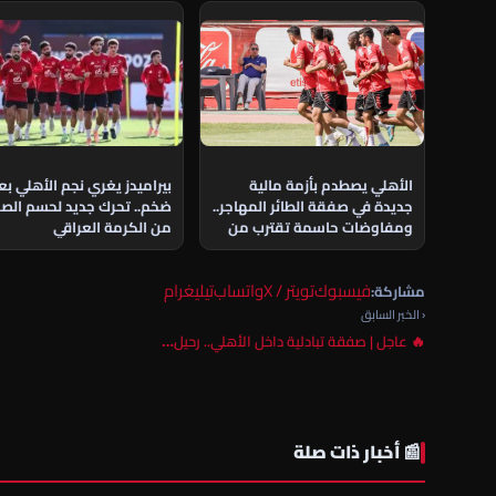
الأهلي يصطدم بأزمة مالية
بيراميدز يغري نجم الأهلي ب
جديدة في صفقة الطائر المهاجر..
ضخم.. تحرك جديد لحسم الص
ومفاوضات حاسمة تقترب من
من الكرمة العراقي
الحسم
فيسبوك
تويتر / X
واتساب
تيليغرام
مشاركة:
‹ الخبر السابق
🔥 عاجل | صفقة تبادلية داخل الأهلي.. رحيل…
📰 أخبار ذات صلة