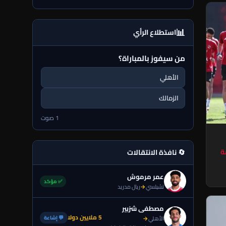
📊
استطلاع الرأي
من سيفوز بالمباراة؟
الأهلي
الزمالك
1 صوت
ة
🔄 نافذة الانتقالات
عمر مرموش
✅ مؤكد
تشيلسي
→
ريال مدريد
مصطفى شزبير
5 ملايين دولا
💬 إشاعة
الأهلي
→