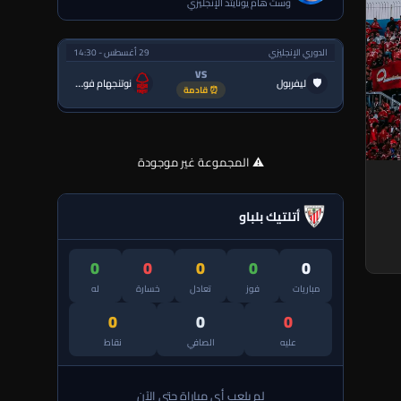
وست هام يونايتد الإنجليزي
الدوري الإنجليزي
29 أغسطس - 14:30
VS
🛡
ليفربول
نوتنجهام فورست
⏰ قادمة
⚠️ المجموعة غير موجودة
أتلتيك بلباو
0
0
0
0
0
مباريات
فوز
تعادل
خسارة
له
0
0
0
عليه
الصافي
نقاط
لم يلعب أي مباراة حتى الآن