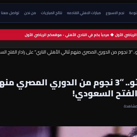
تنوعة
نجم الاسبوع
مبارات الاهلي القادمه
نتائج المباريات
من نحن
تواصل معنا
م الرياضي الأول ◆ مرحباً بكم في النادي الأهلي - موقعكم الرياضي الأول
ح السعودي!
🔥 عاجل | جوميز يشعل الميركاتو.. “3 نجوم من الدوري المصري م
 الفتح السعودي!