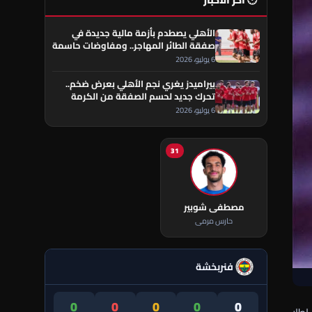
🕐 آخر الأخبار
الأهلي يصطدم بأزمة مالية جديدة في
صفقة الطائر المهاجر.. ومفاوضات حاسمة
تقترب من الحسم
6 يوليو، 2026
بيراميدز يغري نجم الأهلي بعرض ضخم..
تحرك جديد لحسم الصفقة من الكرمة
العراقي
6 يوليو، 2026
31
مصطفى شوبير
حارس مرمى
فنربخشة
0
0
0
0
0